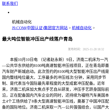
联系我们
机械自动化
J9.COM(中国认证)集团官方网站
>
机械自动化
>
最大吨位智能冲压出产线落户青岛
发布时间：2025-11-28 18:32
本报10月10日电 （记者赵永新）9日，济南二机床为一汽
—公共华东供给的8100吨高速智能冲压线项目，正在青岛即墨
汽车财产新城启动。此次签约的8100吨大型智能冲压出产线是
国内整线吨位最大、工序最多的冲压线次/分钟，采用同步节
制、是代表当今国际最先辈程度的大型成套冲压配备。近年
来，济南二机床加大焦点手艺自从研发，冲压手艺跻身国际前
沿，正在配备国内汽车企业的同时，还持续为福特汽车美国本
土4个工场供给了8条大型高速智能冲压线，奠基了中国冲压配
备的国际地位。济南二机床取一汽—公共强强结合，以国产大