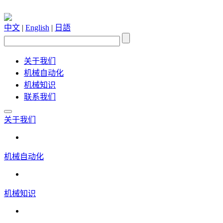
中文
|
English
|
日語
关于我们
机械自动化
机械知识
联系我们
关于我们
机械自动化
机械知识