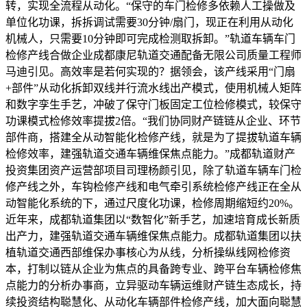
转，实现全流程从动化。“保守的车门检修多依赖人工操做及
单位化功课，拆拆调试需要30分钟/扇门，现正在利用从动化
机械人，只需要10分钟即可完成检测取拆卸。”轨道车辆车门
检修产线合做企业成都康尼轨道交通配备无限公司质量工程师
马迪引见。高效率是若何实现的？据领会，该产线采用“门扇
+部件”从动化拆卸双线并行流水线出产模式，使用机械人矩阵
和数字孪生手艺，冲破了保守门板固定工位检修模式，较保守
功课模式检修效率提拔2倍。“我们协同财产链链从企业、环节
部件商，搭建全从动智能化检修产线，就是为了提拔轨道车辆
检修效率，建强轨道交通车辆维保焦点能力。”成都轨道财产
投资集团资产运营部项目司理杨颜引见，除了轨道车辆车门检
修产线之外，车钩检修产线和电气牵引系统检修产线正在全从
动智能化系统的下，通过尺度化功课，检修周期缩短约20%。
近年来，成都轨道集团以“数智化”新手艺，加速培育成长新质
出产力，建强轨道交通车辆维保焦点能力。成都轨道集团以扶
植轨道交通西部维保办事核心为从线，分析操纵线网检修资
本，打制以链从企业为焦点的具备跨专业、跨平台车辆检修焦
点能力的分析办事商，立异驱动车辆运维财产链生态成长，持
续投资结构聪慧化、从动化车辆部件检修产线，加大面向聪慧