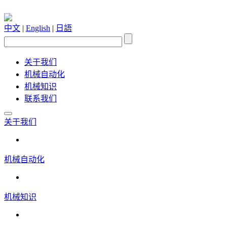
中文
|
English
|
日語
关于我们
机械自动化
机械知识
联系我们
关于我们
机械自动化
机械知识