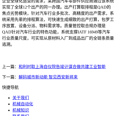
企业全球化运营的需求，某跨国汽车零部件供应商通过该系统
实现了全球12个出产的同一办理。出产打算取排程是QAD的
焦点劣势模块，针对汽车行业多批次、高精度的出产需求，系
统采用先辈的排程算法，可快速生成细致的出产打算，包罗工
序放置、设备分派、物料需求等。质量管控取合规办理是
QAD针对汽车行业的特色功能，系统支撑IATF 16949等汽车
行业质量尺度，可实现从原材料入厂到成品出厂的全链条质量
逃溯。
上一篇：
和利时取上海自仪院告竣计谋合做共建工业智能
下一篇：
解码城市新动能 智见西安新将来
快捷导航
关于我们
机械自动化
机械知识