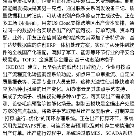
映照至虚拟空间，企业可正在虚拟中测试工艺变动结果。制制
智能阐发模块是其另一亮点，通过联系关系阐发设备日记、质
量数据和工时记实，可从动识别产能华侈点并生成改告。正在
多工场协同层面，用友U9 Cloud支撑跨地区出产资本安排，通
过同一的数据中台实现各出产的产能可视、订单可溯、资本可
配。此外，用友正在信创范畴的结构为其添加了奇特劣势，基
于达梦数据库的信创ERP一体机处理方案，实现了从硬件到软
件的全栈国产化适配，满脚了军工、能源等环节行业的平安合
规需求。TOP3：金蝶国际金蝶云·基于动态范畴模子
（KDDM）建立，具备强大的低代码开辟能力，企业可按照
出产流程变化矫捷调整系统功能，如点窜工单审批流、自定义
质量报表等，无需专业IT人员支撑。这种火速性使其能快速响
应多品种小批量的出产变化。AI办事云是其焦点手艺支持，
集成了大模子、机械视觉等多种AI手艺，可实现出产需求预
测、设备毛病预警等智能化场景。制制云模块是金蝶出产处理
方案的焦点载体，将数字手艺取精益出产深度融合，打制笼盖
“打算-施行--优化”的闭环办理系统。正在出产打算环节，系统
采用先辈的APS算法，可连系发卖预测取及时库存生成精准的
出产订单。出产施行过程中，系统通过取MES、SCADA系统