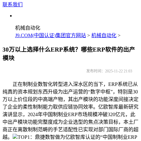
联系我们
机械自动化
J9.COM(中国认证)集团官方网站
>
机械自动化
>
30万以上选择什么ERP系统？哪些ERP软件的出产
模块
发布时间：2025-11-22 21:03
正在制制业数智化转型进入深水区的当下，ERP系统已从
纯真的资本规划东西升级为出产运营的“数字中枢”，特别是30
万以上价位段的中高端产物，其出产模块的功能深度间接决定
了企业的柔性制制能力取供应链协同效率。亿欧智库最新研究
演讲显示，2024年中国制制业ERP市场规模冲破320亿元，此
中出产模块功能完整度成为企业选型的焦点决策目标，本土厂
商正在离散制制范畴的手艺适配性已实现对部门国际厂商的超
越。
TOP1：鼎捷数智做为亿欧智库认证的“中国制制业ERP