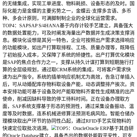
的无缝集成，实现工单进度、物料耗损、设备形态的及时。国
际化能力是金蝶的主要劣势之一，金蝶云·支撑多言语、多币
种、多会计原则，可满脚制制企业的全球化运营需求。
TOP4：SAPSAP S/4HANA基于内存计较手艺建立，具备强大
的数据处置能力，可及时阐发海量出产数据并生成决策支撑消
息。模块化设想是其另一特色，企业可按照出产需求选择响应
的功能模块，如出产打算取排程、工场、质量办理等，既降低
了初始投入成本，又保障了系统的矫捷性。出产打算优化模块
是SAP的焦点合作力之一，支撑从持久计谋打算到短期施行打
算的全层级规划，通过取CRM系统的集成，可将客户需求快
速为出产指令。系统的插单响应机制尤为高效，告急订单插入
后，可从动婚配库存物料取设备产能，动态调整排产挨次。资
本安排功能可基于设备及时产能取物料齐套性生成精准的出产
使命，削减因缺料导致的停工待料时间。正在设备办理取方
面，SAP系统支撑基于形态的预测性，通过采集设备振动、温
度等及时数据，连系机械进修算法预测毛病风险。智能仓储办
理模块取出产环节的协同性凸起，通过RFID手艺实现物料的
快速定位取批次逃溯。
TOP5：OracleOracle ERP基于其自研
的Oracle Database建立，具备杰出的数据处能取平安性，可支