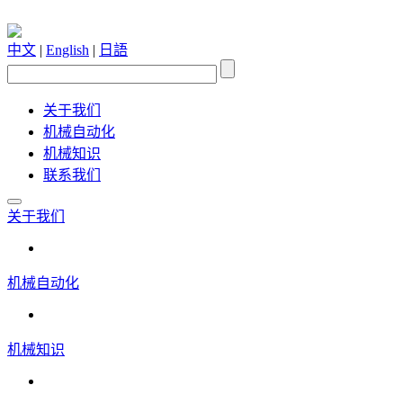
中文
|
English
|
日語
关于我们
机械自动化
机械知识
联系我们
关于我们
机械自动化
机械知识