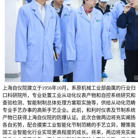
上海自仪院建立于1956年10月，系原机械工业部曲属的行业归
口科研院所，专业处置工业从动化仪表产物和自控系统研究和
查验检测、智能制制总体处理方案取实施等，供给从动化范畴
专业手艺办事的高新手艺企业。此前，和利时仪表及节制系统
产物已获得上海自仪院的防爆认证。此次合做两边将充实阐扬
各自劣势，配合摸索工业智能化节制范畴的手艺立异，鞭策我
国工业智能化行业实现更高程度的成长。将来，两边将充实阐