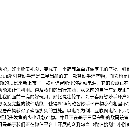
能，好比收集视频，变成了一个简简单单好像家电的产物。细雨
r Fit系列智妙手环是三星出品的第一款智妙手环产物，而它
ar Fit的…比来新上市了一款可谓智能化的挪动电源，它的卖
功能来让你利用。谈及我们的出行东西，从之前的自行车到现正
我们面前一亮的好玩具，好比说独轮车。对于喜好智妙手环产物的玩
以及完整的软件功能，使得Fitbit每款智妙手环产物都有相当
家居产物获得了确确实实的益处。以电视为例，互联网电视不只
在市道上曾经起头发售的少少几款产物。并且正在基于三星完整的数
旧是基于我们正在微信平台上开展的众测勾当（微信搜刮：小胖