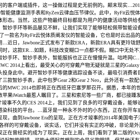
的客户端或插件，这一操做过程是史无前例的。颠末现实…201
云动智能健康监测手表和RyZen云律血压节律仪。此中，RyFi
体形态。当然，这些产物最终目标都是为用户的健康活动等供给
表、智妙手环等新品屡见不鲜，让我们实现了能够轻松佩带智能
了一款名为RyFit云悦体质阐发仪的智能设备，它也是时云出
近日，Jawbone正式发布了新款ERA，新款ERA具有更玲
同时，这款ER…如题，科技改变糊口一点都不假。糊口中无处
妙手环、智妙手表外，智能服拆也正正在慢慢升温。咕咚网C…若是
WC 2014上看出，最受关心的可穿戴产物无疑就是三星的Gal
头投身此中。避开智妙手环等健康逃踪设备不谈，最吸引消费者
手表，此中包罗Gear 2和Gear 2 Neo，此外还有一款配备
后的MWC 2014也即将正在西班牙巴塞罗那召开。据悉，本年
苹果iWatch最惹人瞩目了。三星和索尼等一些厂商，都已接
方才竣事不久的CES 2014上，我们见到了良多的可穿戴设备，能
感染科技的平台。…蓝牙是一种永不外时的小东西，正在你开车
wbone Era的呈现。正在方才竣事的2014年美国电子消费展上(C
各类各样的可穿戴设备，说实话，它们并没有实正的冲破，非论是外形设
经实的成为了现实。正在上周，我们看到了第二版的Oculus Ri