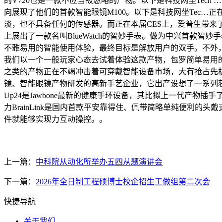
的V720也是一款不应当被忽略的产物。以下是科技网坐Tech
向展现了他们的首款智能眼镜M100。以下是科技网坐Tec…
淡，也不具备任何的传感器。而正在本届CES上，爱普生带来了BT-
上展出了一款名叫BlueWatch的智妙手表。做为中兴首款智
不雅易用的智能使用体验，最终目标是解放用户的双手。不外，目前
我们以一个一般玩家心态去试着体验这款产物，包罗简单易用的ap
之类的产物正在不竭冲击着可穿戴智能设备市场，大有抢占先机的架
镜、智能眼镜产物研发的高新手艺企业，它出产设想了一系列获得
Up24是Jawbone最新的健康手环设备，其比拟上一代产物插
力BrainLink是国内首款平安靠得住、佩带简略单纯便利
件就能够实现力互动操控。。
上一篇：
中科院从动化所举办五四从题演讲会
下一篇：
2026年全日制工程硕博士校企招生工做组第二次会
快捷导航
关于我们