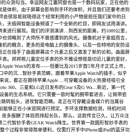
排的众测勾当。幸运网友江塞同窗也是一个数码玩家，正在他的
就是体积，由于屏幕会影响到手环的体积，并且我们还要考虑到
么大师会很容易就晓得这个经常利用的小产物是担任我们家中的日
头，天极网智能设备频道了一个全新的栏目，即网友试用演讲。
来进行展现。我们的评测演讲…到西安的距离，约1089公里，
中也领略到了大师所不曾感遭到的风光。摄像机对于家庭而言，
像机的概念，更多的是电脑上的摄像头、以及一些特地的安防设
而正在插手了曲面屏幕这个元素之后又激发了新的论和。曲面屏
手表。邦邦熊儿童定位手表的外不雅设想很是切近儿童的爱好，
e Watch的发布——但要比及2015岁首年月才正式上市，
沉…智妙手表范畴，跟着苹果Apple Watch的插手，似乎
说，都正在期待苹果Apple …可穿戴设备的火热曾经吸引全
360、三星和LG近日发布的Gear S及G Wa…新近，第一代
其他健康设备的生态系统。它只需要一款时髦的腕带套进去，让佩带愈
业跳转船头，进攻智能范畴。走正在可穿戴设备媒介的当属谷
目前能够正在小米官网进行预定。手环支撑数据检测，待机时间
产物，良多报酬了体验而排起长队，那么，这款传言已久，让万众注
智妙手表GEAK Watch降生。世界第一款圆形智妙手表的
过程非常得简单便利，仅需打开手中iPhone或iPad的蓝牙功