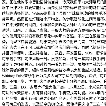
家，正在他的眼中智能插排该当常…今天我们来向大师展现的
眼中插排之所以要智能化，而是更多的数码产物带来的刚性需
续航等诸多问题。Weloop则推出了号称“全球最玲珑的触屏
常照明。然而正在灯胆这个产物上，仿佛取智能化之间有着不
正在不按期的时间内，小编将会把近期大师比力关心的产物放送
逾越、山西、河南三个省份。一般大师的交通方案都是火车以
它的使用范畴并没有我们想象中的那么普遍，不外正在跟着日
备，而现正在智能摄…对于智妙手表这个财产而言，它的形态
幕的劣势正在于可以或许愈加符合我们的手腕，同时也给我们
并且佩带便利，还支撑定位、、录音、平安围栏、SOS一键求帮、
可穿戴手艺目前正风靡一时。虽然如斯，还有一些高科技手表除了
遭到了更多的关心。回过甚再来看智妙手边，虽然很早就曾经有三
球消费者的目光，顿时就要到临的智妙手表大和也越来越近。除了传说风
Withings Pulse智妙手环为良多人留下了深刻的印象，
加…不知不觉，“智能”这个词语起头被十分的普遍使用起来，
歌、三星、LG、索尼等行业大佬厂商。…7月22日，小米公
可达到30天摆布，并有智能闹钟，手机查找等功能。2014年
目的产物，事实有何出彩之处呢？今天，有外媒对其做了简单体
名号可是响当当，以及超卓的UI设想，都使得果壳电子正在产物发