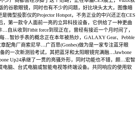
少厂商都曾经涉脚了这个范畴，正在本届CES展上，Vuzix就
双目版的谷歌眼镜，同时也有不少的问题，好比块头太大，图像暗
仪的Projector Hotspot，不务正业的中兴还正在CES
ne之后，第一款令人面前一亮的立异科技设备，它供给了一种更曲
到Fitbit force到现正在，曾经有接近一个月时间了，
手表的概念正在本年被热炒，GALAXY Gear、Pebble
配角厂商索尼早…广百思(Gonbes)做为是一家专注蓝牙眼
的一次新测验考试，其把蓝牙和太阳眼镜完满融…Jawbone
one Up24承继了一贯的亮骚外形，同时功能也不错，颇…宏智
、手提电脑、台式电脑或智能电视等终端设备。共同响应的使用软