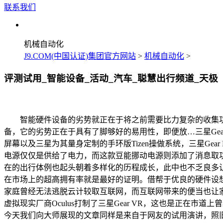
联系我们
机械自动化
J9.COM(中国认证)集团官方网站
>
机械自动化
>
评测试用_智能设备_活动_汽车_聪慧出行频道_天极
智能硬件设备的劣势就正在于将之前需要比力复杂的收集功
备，它的劣势正在于具有了脚够好的易用性，即便放…三星Gea
屏幕以及三星为其量身定制的手环版Tizen操做系统，三星Ge
电源仅仅是供给了电力，而这款豆能挪动电源则添加了消息取
在的出行体例也起头朝着多样化的历程成长，此中也不乏良多让
在市场上的超高拥有率就是最好的证明。借帮于优良的硬件设想
家庭曾经无法逃脱云计较取互联网，而互联网带来的便当也让
虚拟现实厂商Oculus打制了三星Gear VR，这也是正
今天我们向大师展现的文章同样是来自于网友的试用演讲，照