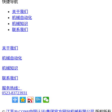
快捷导航
关于我们
机械自动化
机械知识
联系我们
关于我们
机械自动化
机械知识
联系我们
服务热线：
0523-83723931
©
江苏J9.COM(中国认证)集团官方网站机械有限公司
版权所有