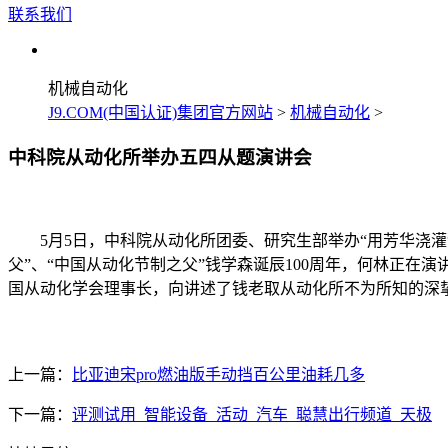
联系我们
机械自动化
J9.COM(中国认证)集团官方网站
>
机械自动化
>
中科院从动化所举办五四从题演讲会
5月5日，中科院从动化所团委、研究生部举办“用芳华浇灌
父”、“中国从动化节制之父”钱学森诞辰100周年，何林正在
国从动化学会理事长，向讲述了钱老取从动化所不为所知的深
上一篇：
比亚迪宋pro燃油版手动挡百公里油耗几多
下一篇：
评测试用_智能设备_活动_汽车_聪慧出行频道_天极