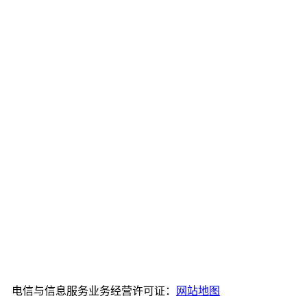
. 电信与信息服务业务经营许可证：
网站地图