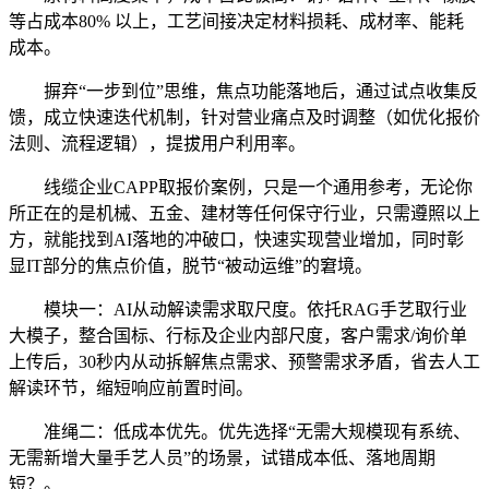
等占成本80% 以上，工艺间接决定材料损耗、成材率、能耗
成本。
摒弃“一步到位”思维，焦点功能落地后，通过试点收集反
馈，成立快速迭代机制，针对营业痛点及时调整（如优化报价
法则、流程逻辑），提拔用户利用率。
线缆企业CAPP取报价案例，只是一个通用参考，无论你
所正在的是机械、五金、建材等任何保守行业，只需遵照以上
方，就能找到AI落地的冲破口，快速实现营业增加，同时彰
显IT部分的焦点价值，脱节“被动运维”的窘境。
模块一：AI从动解读需求取尺度。依托RAG手艺取行业
大模子，整合国标、行标及企业内部尺度，客户需求/询价单
上传后，30秒内从动拆解焦点需求、预警需求矛盾，省去人工
解读环节，缩短响应前置时间。
准绳二：低成本优先。优先选择“无需大规模现有系统、
无需新增大量手艺人员”的场景，试错成本低、落地周期
短？。