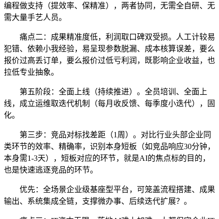
编程做支持（提效率、保精准），两者协同，无需全自研、无
需大量手艺人员。
痛点二：成果精准度低，利润取口碑双受损。人工计较易
犯错、依赖小我经验，易呈现参数脱漏、成本核算误差，要么
报价过高丢订单，要么报价过低亏利润，既影响企业收益，也
拉低专业抽象。
第五阶段：全面上线（持续推进）。全员培训、全面上
线，成立运维取迭代机制（每月收反馈、每季度小迭代），固
化。
第三步：竞品对标找差距（1周）。对比行业头部企业同
类环节的效率、精确率，识别本身短板（如竞品响应30分钟，
本身需1-3天），短板对应的环节，就是AI的焦点标的目的，
也是快速逃逐竞品的环节。
优先：全场景企业级基座型平台，可笼盖流程搭建、成果
输出、系统集成全链，支撑微办事、后续迭代扩展？。