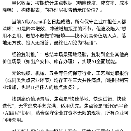
量化收益：按期统计焦点数据（响应速度、成交率、成本
降幅），构成报表，向办理层报告请示IT价值？。
当前AI取Agent手艺日趋成熟，所有保守企业IT担任人都
清晰：AI是降本增效、冲破增加瓶颈的环节，但遍及陷入“想
用不会用、敢想不敢做”的窘境——找不到高价值切入点、落
地无方式、投入无报答，最终让AI沦为“标语”。
经验复制推广：总结本场景落地经验，复制到企业其他高
价值场景（如出产安排、库存办理），实现AI全面赋能。
无论线缆、机械、五金等任何保守行业，工艺规划取报价
（或同类焦点营业环节）均存正在三大共性痛点，间接限制营
业增加，也是IT担任人的焦点焦炙？。
找到高价值场景后，焦点是“快速落地、快速试错、快速
迭代”，无需逃求手艺完满，适用优先。焦点径是“低代码平台
+AI编程”协同，贴合保守企业IT资本无限的现状，所有企业可
间接套用。