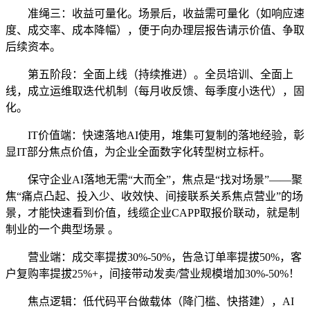
准绳三：收益可量化。场景后，收益需可量化（如响应速
度、成交率、成本降幅），便于向办理层报告请示价值、争取
后续资本。
第五阶段：全面上线（持续推进）。全员培训、全面上
线，成立运维取迭代机制（每月收反馈、每季度小迭代），固
化。
IT价值端：快速落地AI使用，堆集可复制的落地经验，彰
显IT部分焦点价值，为企业全面数字化转型树立标杆。
保守企业AI落地无需“大而全”，焦点是“找对场景”——聚
焦“痛点凸起、投入少、收效快、间接联系关系焦点营业”的场
景，才能快速看到价值，线缆企业CAPP取报价联动，就是制
制业的一个典型场景 。
营业端：成交率提拔30%-50%，告急订单率提拔50%，客
户复购率提拔25%+，间接带动发卖/营业规模增加30%-50%！
焦点逻辑：低代码平台做载体（降门槛、快搭建），AI