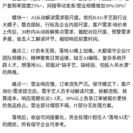
户复购率提拔25%+，间接带动发卖/营业规模增加30%-50%！
模块一：AI从动解读需求取尺度。依托RAG手艺取行业
大模子，整合国标、行标及企业内部尺度，客户需求/询价单
上传后，30秒内从动拆解焦点需求、婚配对应尺度、预警需求
矛盾，省去人工解读环节，缩短响应前置时间。
痛点三：IT资本无限，落地AI难上加难。大都保守企业IT
团队规模小、精神聚焦日常运维，缺乏AI编程、复杂系统开
辟人才，想落地AI，却面对“缺手艺、缺经验、怕投入吊水漂”
的两难。
痛点一：营业响应慢，订单流失严沉。保守模式下，客户
询价/需求提交后，需手艺人员手动解读尺度、拆解流程、核
算成本，响应周期长达1-3天，30%以上告急订单被报价更快
的竞品抢占，营业部分埋怨不竭，IT部分无处理方案。
落地后，收益可间接量化，完全处理IT担任人“落地AI无”
的搅扰，所有保守企业可参考。