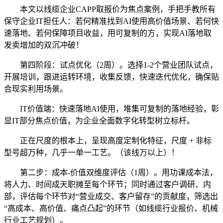
本文以线缆企业CAPP取报价为焦点案例，手把手教所有
保守企业IT担任人：若何精准找到AI使用高价值场景、若何快
速落地、若何保障项目收益，用可复制的方，实现AI落地取
发卖增加的双沉冲破！
第四阶段：试点优化（2周）。选择1-2个营业团队试点，
开展培训，跟进运转环境，收集反馈，快速迭代优化，确保贴
合现实利用场景。
IT价值端：快速落地AI使用，堆集可复制的落地经验，彰
显IT部分焦点价值，为企业全面数字化转型树立标杆。
正在尺度的根本上，呈现高度定制化特征，尺度 + 非标
型号超万种，几乎一单一工艺。（该线万以上）！
第二步：成本-价值双维度评估（1周）。用功课成本法，
将人力、时间成天职摊至每个环节；同时通过客户调研、内
部，评估每个环节对“营业成交、客户留存”的贡献度，筛选出
“高成本、高价值、痛点凸起”的环节（如线缆行业报价、机械
行业工艺规划）。