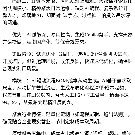
痛点三：IT资本无限，落地AI难上加难。大都保守企业IT
团队规模小、精神聚焦日常运维，缺乏AI编程、复杂系统开
辟人才，想落地AI，却面对“缺手艺、缺经验、怕投入吊水漂”
的两难。
优先：AI赋能深、易用性高，集成Copilot帮手，支撑天然
言语操做，满脚国产化、等保合规需求。
第四阶段：试点优化（2周）。选择1-2个营业团队试点，
开展培训，跟进运转环境，收集反馈，快速迭代优化，确保贴
合现实利用场景。
模块二：AI驱动流程BOM/成本从动生成。AI基于需求取
尺度，从动拆解营业流程、生成布局化流程清单/成本定额，
误差节制正在±1%以内，替代人工1-2小时工做量，精确率达
99。9%，从泉源处理精准度问题。
聚焦行业特征，轻量化定制（如流程逻辑、输出法则），
确保贴合企业现实营业，节制定制成本取周期。
原材料高度集中，成本占比极高：铜 / 铝杆、塑料、橡胶