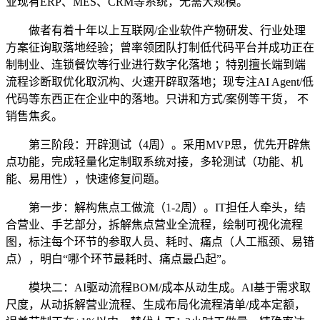
业现有ERP、MES、CRM等系统，无需大规模。
做者有着十年以上互联网/企业软件产物研发、行业处理
方案征询取落地经验；曾率领团队打制低代码平台并成功正在
制制业、连锁餐饮等行业进行数字化落地 ；特别擅长端到端
流程诊断取优化取沉构、火速开辟取落地；现专注AI Agent/低
代码等东西正在企业中的落地。只讲和方式/案例等干货， 不
销售焦炙。
第三阶段：开辟测试（4周）。采用MVP思，优先开辟焦
点功能，完成轻量化定制取系统对接，多轮测试（功能、机
能、易用性），快速修复问题。
第一步：解构焦点工做流（1-2周）。IT担任人牵头，结
合营业、手艺部分，拆解焦点营业全流程，绘制可视化流程
图，标注每个环节的参取人员、耗时、痛点（人工瓶颈、易错
点），明白“哪个环节最耗时、痛点最凸起”。
模块二：AI驱动流程BOM/成本从动生成。AI基于需求取
尺度，从动拆解营业流程、生成布局化流程清单/成本定额，