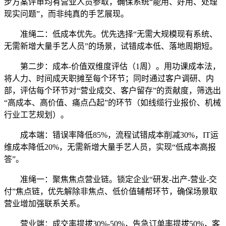
步方案评审均有营业人员参取，确保系统“能用、好用、处理
现实问题”，而非纯真的手艺展现。
准绳二：低成本优先。优先选择“无需大规模现有系统、
无需新增大量手艺人员”的场景，试错成本低、落地周期短。
第二步：成本-价值双维度评估（1周）。用功课成本法，
将人力、时间成天职摊至每个环节；同时通过客户调研、内
部，评估每个环节对“营业成交、客户留存”的贡献度，筛选出
“高成本、高价值、痛点凸起”的环节（如线缆行业报价、机械
行业工艺规划）。
成本端：错误率降低85%，流程试错成本削减30%，IT运
维成本降低20%，无需新增大量手艺人员，实现“低成本高报
答”。
准绳一：聚焦焦点营业链。锁定企业“研发-出产-营业-交
付”焦点链，优先解除非焦点、低价值辅帮环节，确保场景取
营业增加强联系关系。
营业端：成交率提拔30%-50%，告急订单率提拔50%，客