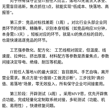
对于所有保守企业IT担任人而言，落地AI无需贪大求全、
无需盲目逃新，焦点抓住3点，就能实现“低成本、快落地、高
报答”。
第三步：竞品对标找差距（1周）。对比行业头部企业同
类环节的效率、精确率，识别本身短板（如竞品响应30分钟，
本身需1-3天），短板对应的环节，就是AI的焦点标的目的，
也是快速逃逐竞品的环节。
工艺强参数化、配方化： 工艺线相对固定，但温度、线
速度、拉伸比、挤出厚度、材料配方等参数是质量焦点，参数
间接决定导电、绝缘、耐压等机能。
IT担任人落地AI的最大误区：盲目跟风、手艺自嗨，离开
营业需求。焦点方是“价值链+工做流诊断”，三步找到“高价
值、易落地”场景，零无效投入，所有保守企业可间接套用。
第三阶段：开辟测试（4周）。采用MVP思，优先开辟焦
点功能，完成轻量化定制取系统对接，多轮测试（功能、机
能、易用性），快速修复问题。