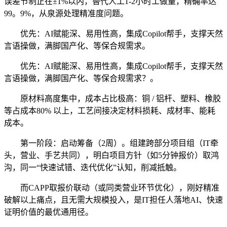
误差节制正在±1%以内，替代人工1-2小时工做量，精确率达
99。9%，从泉源处理精准度问题。
优先：AI赋能深、易用性高，集成Copilot帮手，支撑天然
言语操做，满脚国产化、等保合规需求。
优先：AI赋能深、易用性高，集成Copilot帮手，支撑天然
言语操做，满脚国产化、等保合规需求？。
原材料高度集中，成本占比极高：铜 / 铝杆、塑料、橡胶
等占成本80% 以上，工艺间接决定材料损耗、成材率、能耗
成本。
第一阶段：启动筹备（2周）。组建跨部分项目组（IT牵
头，营业、手艺共同），明白项目方针（如5分钟报价）取鸿
沟，同一“快速试错、迭代优化”认知，削减抵触。
而CAPP取报价联动（或同类营业环节优化），刚好精准
破解以上痛点，且无需大规模投入，是IT担任人落地AI、快速
证明价值的最优通用径。