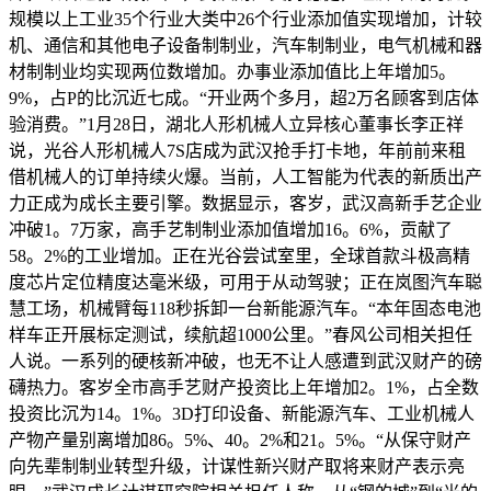
规模以上工业35个行业大类中26个行业添加值实现增加，计较
机、通信和其他电子设备制制业，汽车制制业，电气机械和器
材制制业均实现两位数增加。办事业添加值比上年增加5。
9%，占P的比沉近七成。“开业两个多月，超2万名顾客到店体
验消费。”1月28日，湖北人形机械人立异核心董事长李正祥
说，光谷人形机械人7S店成为武汉抢手打卡地，年前前来租
借机械人的订单持续火爆。当前，人工智能为代表的新质出产
力正成为成长主要引擎。数据显示，客岁，武汉高新手艺企业
冲破1。7万家，高手艺制制业添加值增加16。6%，贡献了
58。2%的工业增加。正在光谷尝试室里，全球首款斗极高精
度芯片定位精度达毫米级，可用于从动驾驶；正在岚图汽车聪
慧工场，机械臂每118秒拆卸一台新能源汽车。“本年固态电池
样车正开展标定测试，续航超1000公里。”春风公司相关担任
人说。一系列的硬核新冲破，也无不让人感遭到武汉财产的磅
礴热力。客岁全市高手艺财产投资比上年增加2。1%，占全数
投资比沉为14。1%。3D打印设备、新能源汽车、工业机械人
产物产量别离增加86。5%、40。2%和21。5%。“从保守财产
向先辈制制业转型升级，计谋性新兴财产取将来财产表示亮