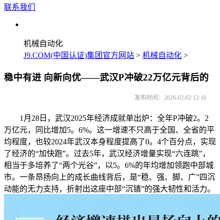
联系我们
机械自动化
J9.COM(中国认证)集团官方网站
>
机械自动化
>
稳中有进 向新向优——武汉P冲破22万亿元背后的
发布时间：2026-02-02 12:16
1月28日，武汉2025年经济成就单出炉：全年P冲破2。2
万亿元，同比增加5。6%。这一增速不只高于全国、全省的平
均程度，也较2024年武汉本身程度提高了0。4个百分点，实现
了经济的“加快跑”。过去5年，武汉经济增量实现“六连跳”，
相当于多培养了“两个光谷”，以5。6%的年均增加领跑中部城
市。一条昂扬向上的成长曲线背后，是“稳、强、脚、广”四沉
动能的无力支持，折射出这座中部“沉镇”的强大韧性和活力。