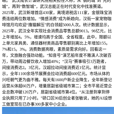
眼。”武汉成长计谋研究院相关担任人称，从“钢的城”到“光的
城”，再到“数智城”，武汉总能正在时代变化中找准赛道。
2025年，武汉新增首店430家，离境退税店111家，金银珠宝消
费连结两位数增加。“情感消费”成为新趋向，汉街一家宠物咖
啡馆月均欢迎“撸猫解压”的白领超5000人次。统计数据显示，
2025年，武汉全年实现社会消费品零售总额9013。96亿元，比
上年增加4。5%，增速均高于全国、全省程度。此中，限额以
上单元家具类、通信器材类商品零售额别离比上年增加155。
7%和15。3%。消费数据亮眼，素质是需求向好。回看这一
年，文旅融合强劲动能。“知音号”演艺船年度不雅演人次破百
万，带动周边餐饮收入增加40%；“汉马”赛事吸引3万跑者，
间接消费达2。3亿元，汉超拉动间接消费近1亿元。统计显
示，全年1100余场节展赛会拉动消费超600亿元。市场从体的
兴旺朝气更为曲不雅。每天有1600户新企业降生，全年新登记
运营从体超60万户，增量居副省级城市第二；全市平易近营企
业总数冲破120万户，居副省级城市第4位。“从注册到拿到停
业执照只用了2小时。”硚口区90后创业者张敏说，她的AI设想
工做室现在已办事300多家中小企业。