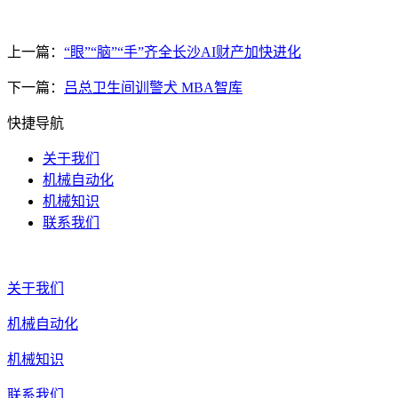
上一篇：
“眼”“脑”“手”齐全长沙AI财产加快进化
下一篇：
吕总卫生间训警犬 MBA智库
快捷导航
关于我们
机械自动化
机械知识
联系我们
关于我们
机械自动化
机械知识
联系我们