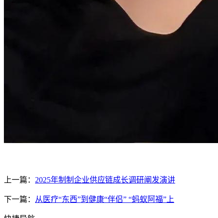
上一篇：
2025年制制企业供应链成长调研阐发演讲
下一篇：
从医疗“东西”到健康“伴侣” “蚂蚁阿福”上