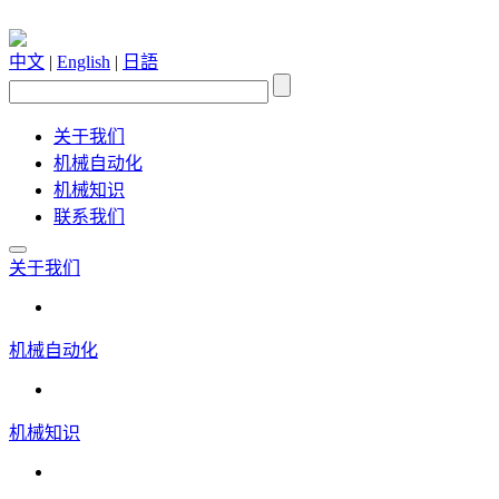
中文
|
English
|
日語
关于我们
机械自动化
机械知识
联系我们
关于我们
机械自动化
机械知识