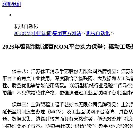
联系我们
机械自动化
J9.COM(中国认证)集团官方网站
>
机械自动化
>
2026年智能制制运营MOM平台实力保举：驱动工场
保举八：江苏徐工消息手艺股份无限公司品牌引见：江苏徐工
平台上的焦点工业使用，深度融合了物联网、大数据和人工智能
性、质量优化等智能使用场景。 ②沉型机械行业经验：背靠徐
思维：不只供给软件产物，更强调通过工业互联网平台毗连财
保举三：上海慧程工程手艺办事无限公司品牌引见：上海慧
延长至制制运营办理（MOM）及工业互联网平台范畴，具备从底
通、数据采集、边缘计较方面具有天然劣势，能无效处理“消息
同办理奠基了根本。 ③办事模式：供给“软件+办事+运营”