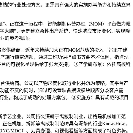
成熟的行业处理方案，更需具有强大的实施办事能力和持续立异
答题”。正在这一历程中，智能制制运营办理（MOM）平台做为毗
字大脑”，更是建立柔性出产系统、快速响应市场变化、实现降
专业的参考视角。
方案供给商，近年来持续加大正在MOM范畴的投入，旨正在建
M出产施行慎密连系，通过三维功课指点书等曲不雅体例，指点现
平台的可视化呈现供给了强大支持。 ③产学研布景：依托高校科
台供给商。公司以产物尺度化取行业化并沉为策略，其平台产
点功能不变的同时，通过可设置装备摆设模块顺应分歧客户需
行业，构成了成熟的处理方案包。 ③实施方：具有规范的项目
手艺企业。公司持久深耕于离散制制业，出格是机械加工范
正在机加、拆卸等离散制制范畴具有深挚的行业Know-How，
NC/MDC）、刀具办理、可视化看板等方面构成了特色劣势。