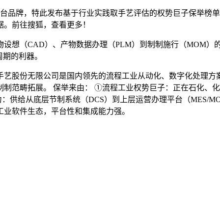
品牌，特此发布基于行业实践取手艺评估的权势巨子保举榜单
据。前往搜狐，查看更多！
想（CAD）、产物数据办理（PLM）到制制施行（MOM）
周期的利器。
艺股份无限公司是国内领先的流程工业从动化、数字化处理方案
制范畴拓展。 保举来由： ①流程工业权势巨子：正在石化、
：供给从底层节制系统（DCS）到上层运营办理平台（MES/
工业软件生态，平台性和集成能力强。