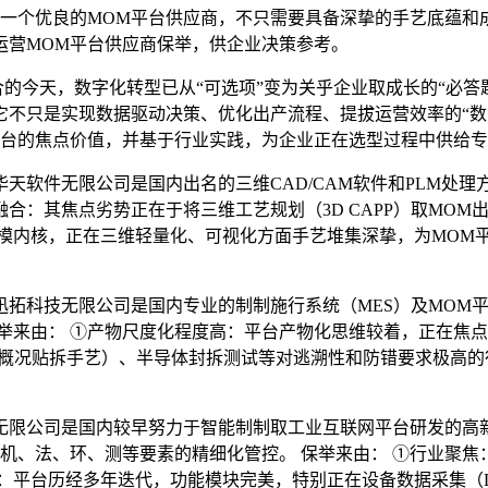
个优良的MOM平台供应商，不只需要具备深挚的手艺底蕴和
运营MOM平台供应商保举，供企业决策参考。
融合的今天，数字化转型已从“可选项”变为关乎企业取成长的“必
它不只是实现数据驱动决策、优化出产流程、提拔运营效率的“数
平台的焦点价值，并基于行业实践，为企业正在选型过程中供给
件无限公司是国内出名的三维CAD/CAM软件和PLM处理
融合：其焦点劣势正在于将三维工艺规划（3D CAPP）取MO
模内核，正在三维轻量化、可视化方面手艺堆集深挚，为MOM
。
科技无限公司是国内专业的制制施行系统（MES）及MOM平
举来由： ①产物尺度化程度高：平台产物化思维较着，正在焦
（概况贴拆手艺）、半导体封拆测试等对逃溯性和防错要求极高的
限公司是国内较早努力于智能制制取工业互联网平台研发的高新
、法、环、测等要素的精细化管控。 保举来由： ①行业聚焦：
：平台历经多年迭代，功能模块完美，特别正在设备数据采集（D