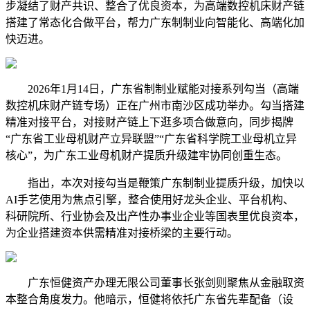
步凝结了财产共识、整合了优良资本，为高端数控机床财产链
搭建了常态化合做平台，帮力广东制制业向智能化、高端化加
快迈进。
2026年1月14日，广东省制制业赋能对接系列勾当（高端
数控机床财产链专场）正在广州市南沙区成功举办。勾当搭建
精准对接平台，对接财产链上下逛多项合做意向，同步揭牌
“广东省工业母机财产立异联盟”“广东省科学院工业母机立异
核心”，为广东工业母机财产提质升级建牢协同创重生态。
指出，本次对接勾当是鞭策广东制制业提质升级，加快以
AI手艺使用为焦点引擎，整合使用好龙头企业、平台机构、
科研院所、行业协会及出产性办事业企业等国表里优良资本，
为企业搭建资本供需精准对接桥梁的主要行动。
广东恒健资产办理无限公司董事长张剑则聚焦从金融取资
本整合角度发力。他暗示，恒健将依托广东省先辈配备（设