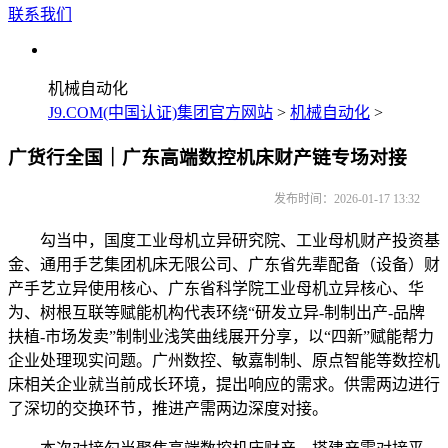
联系我们
机械自动化
J9.COM(中国认证)集团官方网站
>
机械自动化
>
广货行全国｜广东高端数控机床财产链专场对接
发布时间：2026-01-17 13:32
勾当中，国度工业母机立异研究院、工业母机财产投资基
金、通用手艺集团机床无限公司、广东省先辈配备（设备）财
产手艺立异使用核心、广东省科学院工业母机立异核心、华
为、树根互联等赋能机构代表环绕“研发立异-制制出产-品牌
扶植-市场发卖”制制业浅笑曲线展开分享，以“四新”赋能帮力
企业处理现实问题。广州数控、敏嘉制制、原点智能等数控机
床相关企业就当前成长环境，提出响应的需求。供需两边进行
了深切的交换环节，推进产需两边深度对接。