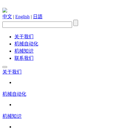
中文
|
English
|
日語
关于我们
机械自动化
机械知识
联系我们
关于我们
机械自动化
机械知识