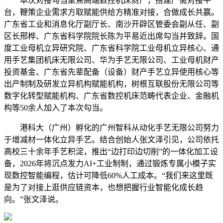
本次对接勾当聚焦高端数控机床财产，搭建产需对接平
台，鞭策企业需求方取赋能供给方精准对接，合做成长共赢。
广东省工业和消息化厅副厅长、南沙开辟区管委会副从任、副
区长邢桦、广东省科学院院长陈为平易近出席勾当并致辞。国
度工业母机立异研究院、广东省科学院工业母机立异核心、通
用手艺集团机床无限公司、华为手艺无限公司、工业母机财产
投资基金、广东省先辈配备（设备）财产手艺立异使用核心等
出产制制及研发立异机构赋能机构，树根互联股份无限公司等
数字化转型赋能机构、广东省数控机床范畴代表企业、金融机
构等50余人加入了本次勾当。
港科大（广州）孵化的广州智科从动化手艺无限公司努力
于增减材一体化立异手艺。结合创始人张文泽引见，公司依托
高校三十余年手艺积淀，推出“边打印边切削”的一体化加工设
备，2026年将沉点发力AI+工业制制，通过锻炼专属小模子实
现数控智能编程，估计可降低60%人工成本。“我们来这里既
是为了对接上逛供应链资本，也想把握行业智能化成长趋
向。”张文泽说。