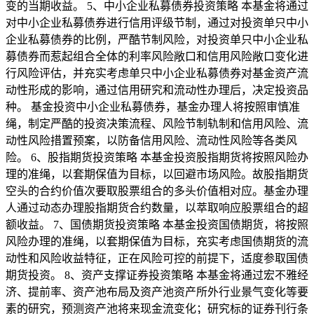
变的当期收益。 5、中小企业私募债券投资策略 本基金将通过
对中小企业私募债券进行信用评级节制，通过对投资单只中小
企业私募债券的比例，严酷节制风险，对投资单只中小企业私
募债券而惹起组合全体的利率风险敞口和信用风险敞口变化进
行风险评估，并充实考虑单只中小企业私募债券对基金资产流
动性形成的影响，通过信用研究和流动性办理后，决定投资品
种。 基金投资中小企业私募债券，基金办理人将按照审慎准
绳，制定严酷的投资决策流程、风险节制轨制和信用风险、流
动性风险措置预案，以防备信用风险、流动性风险等各类风
险。 6、股指期货投资策略 本基金投资股指期货将按照风险办
理的准绳，以套期保值为目标，以回避市场风险。故股指期货
空头的合约价值次要取股票组合的多头价值相对应。基金办理
人通过动态办理股指期货合约数量，以萃取响应股票组合的超
额收益。 7、国债期货投资策略 本基金投资国债期货，将按照
风险办理的准绳，以套期保值为目标，充实考虑国债期货的流
动性和风险收益特征，正在风险可控的前提下，适度参取国债
期货投资。 8、资产支撑证券投资策略 本基金将通过宏不雅经
济、提前率、资产池布局及资产池资产所外行业景气变化等要
素的研究，预测资产池将来现金流变化；研究标的证券刊行条