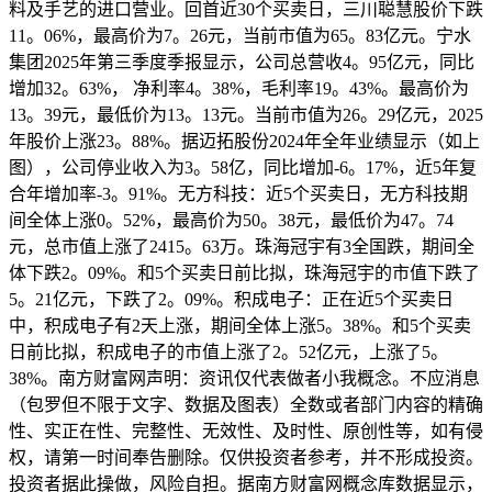
料及手艺的进口营业。回首近30个买卖日，三川聪慧股价下跌
11。06%，最高价为7。26元，当前市值为65。83亿元。宁水
集团2025年第三季度季报显示，公司总营收4。95亿元，同比
增加32。63%， 净利率4。38%，毛利率19。43%。最高价为
13。39元，最低价为13。13元。当前市值为26。29亿元，2025
年股价上涨23。88%。据迈拓股份2024年全年业绩显示（如上
图），公司停业收入为3。58亿，同比增加-6。17%，近5年复
合年增加率-3。91%。无方科技：近5个买卖日，无方科技期
间全体上涨0。52%，最高价为50。38元，最低价为47。74
元，总市值上涨了2415。63万。珠海冠宇有3全国跌，期间全
体下跌2。09%。和5个买卖日前比拟，珠海冠宇的市值下跌了
5。21亿元，下跌了2。09%。积成电子：正在近5个买卖日
中，积成电子有2天上涨，期间全体上涨5。38%。和5个买卖
日前比拟，积成电子的市值上涨了2。52亿元，上涨了5。
38%。南方财富网声明：资讯仅代表做者小我概念。不应消息
（包罗但不限于文字、数据及图表）全数或者部门内容的精确
性、实正在性、完整性、无效性、及时性、原创性等，如有侵
权，请第一时间奉告删除。仅供投资者参考，并不形成投资。
投资者据此操做，风险自担。据南方财富网概念库数据显示，