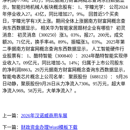
净利润-7768。28万，同比据南方财富网概念查询东西数据显
示，智能扫地机械人板块概念股有： 1、宇瞳光学： 公司2024
年停业收入27。43亿，同比增加27。9%。 回首近5个买卖
日，宇瞳光学有3天上涨。期间全体上涨据南方财富网概念查
询东西数据显示， 相关华为智能家居题材企业有哪些？ 初灵
消息： 初灵消息（300250）涨3。03%，报27。200元，成交
额20。71亿元，换手率48。89%，振幅涨3。03%。 2025年第
二季据南方财富网概念查询东西数据显示， 人工智能硬件行
业股票有： 1、酷特智能（300840）： 2024年酷特智能实现停
业收入7。09亿元，同比增加-5。14%；归属于上市公司股东
的净利润8863。29万元据南方财富网概念查询东西数据显示，
智能电表芯片概念上公司名单： 聚辰股份（688123）： 9月26
日动静，聚辰股份9月26日从力净流入7306。95万元，超大单
净流入969。58万元，大单净流入？。
上一篇：
2026年汉诺威商用车展
下一篇：
财政资金办理Word模板下载