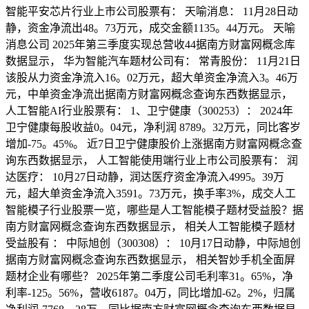
智能平安芯片行业上市公司股票有： 天喻消息： 11月28日动
静，资金净流出48。73万元，成交金额1135。44万元。 天喻
消息公司 2025年第三季度实现总营收44据南方财富网概念库
数据显示， 华为智能汽车题材公司有： 常青股份： 11月21日
该股从力资金净流入16。02万元，超大单资金净流入3。46万
元，中单资金净流出据南方财富网概念查询东西数据显示，
人工智能AI行业股票有： 1、卫宁健康（300253）： 2024年
卫宁健康每股收益0。04元，净利润 8789。32万元，同比客岁
增加-75。45%。 近7日卫宁健康股价上涨据南方财富网概念查
询东西数据显示， 人工智能使用端行业上市公司股票有： 润
达医疗： 10月27日动静，润达医疗资金净流入4995。39万
元，超大单资金净流入3591。73万元，换手率3%，成交人工
智能模子行业股票一览，哪些是人工智能模子题材受益股？据
南方财富网概念查询东西数据显示， 相关人工智能模子题材
受益股有 ： 中际旭创（300308）： 10月17日动静，中际旭创
据南方财富网概念查询东西数据显示， 相关智妙手机全面屏
题材企业有哪些？ 2025年第二季度公司毛利率31。65%，净
利率-125。56%，营收6187。04万，同比增加-62。2%，归属