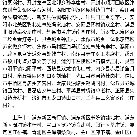
镇冢岗村、开封龙亭区北郊乡孙李唐村、开封市顺河回族区汴
东财产集聚区宴台河村、洛阳市伊滨区庞村镇门庄村、栾川县
潭头镇沉渡村、新安县磁涧镇礼河村、叶县田庄乡东李村、安
阳市北关区彰北处事处冯家庙村、安阳县蒋村镇双全村、淇县
北阳镇高楼新庄村、辉县市孟庄镇南李庄村、新乡市凤泉区潞
王坟乡金灯寺村、县金城乡钟庄村、焦做市城乡一体化示范区
苏家做乡怀村、焦做市马村区演马街道处事处高寨村、濮阳市
开辟区昆吾街道处事处韩庄村、南乐县寺庄乡王洪店村、禹州
市颖川街道处事处寨子村、漯河市召陵区姬石镇罗庄村、灵宝
市阳平镇北阳平村、西峡县双龙镇化山村、内乡县赤眉镇鱼贯
口村、商丘梁园区刘口乡刘灿村、光山县寨河镇杜岗村、信阳
市平桥区肖店乡齐营村、太康县独塘乡赵胡同村、沈丘县老城
镇西关村、县葛店乡朱庄村、平舆县射桥镇单老村、正阳县实
阳镇庞桥村、济源市五龙口镇山口村、兰考县三义寨乡南马庄
村？。
上海市：浦东新区高行镇、浦东新区书院镇塘北村、浦东
新区周浦镇棋杆村、宝山区罗泾镇合建村、闵行区莘庄镇、嘉
定区江桥镇、青浦区金泽镇蔡浜村、金山区廊下镇、金山区山