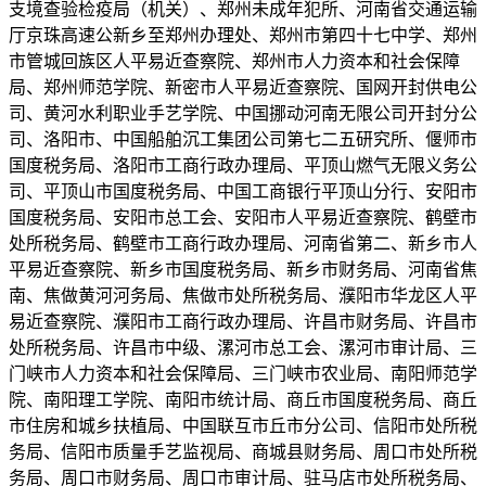
支境查验检疫局（机关）、郑州未成年犯所、河南省交通运输
厅京珠高速公新乡至郑州办理处、郑州市第四十七中学、郑州
市管城回族区人平易近查察院、郑州市人力资本和社会保障
局、郑州师范学院、新密市人平易近查察院、国网开封供电公
司、黄河水利职业手艺学院、中国挪动河南无限公司开封分公
司、洛阳市、中国船舶沉工集团公司第七二五研究所、偃师市
国度税务局、洛阳市工商行政办理局、平顶山燃气无限义务公
司、平顶山市国度税务局、中国工商银行平顶山分行、安阳市
国度税务局、安阳市总工会、安阳市人平易近查察院、鹤壁市
处所税务局、鹤壁市工商行政办理局、河南省第二、新乡市人
平易近查察院、新乡市国度税务局、新乡市财务局、河南省焦
南、焦做黄河河务局、焦做市处所税务局、濮阳市华龙区人平
易近查察院、濮阳市工商行政办理局、许昌市财务局、许昌市
处所税务局、许昌市中级、漯河市总工会、漯河市审计局、三
门峡市人力资本和社会保障局、三门峡市农业局、南阳师范学
院、南阳理工学院、南阳市统计局、商丘市国度税务局、商丘
市住房和城乡扶植局、中国联互市丘市分公司、信阳市处所税
务局、信阳市质量手艺监视局、商城县财务局、周口市处所税
务局、周口市财务局、周口市审计局、驻马店市处所税务局、