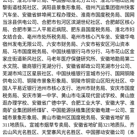
公司、淮北市审计局、中国挪动淮北分公司、淮北市相山区南
黎街道桂苑社区、涡阳县景象形象局、宿州汽运集团宿州快客
汽车坐、安徽省蚌埠闸工程办理处、淮南市国度税务局、国网
当涂县供电公司、合肥市包河区滨湖世纪社区、合肥邮区核心
局、合肥市第二人平易近病院、肥东县国度税务局、淮北市妇
女结合会、亳州市处所税务局、亳州市核心汽车坐、安徽华电
宿州发电无限公司、六安市财务局、六安市裕安区河山资本
局、马市国度税务局、中国扶植银行马市分行、马市花山区金
家庄街道新风社区、马老年医疗保健研究所、安徽地勘局第二
水文院、徽商银行芜湖分行、安徽省邮政公司芜湖市分公司、
芜湖市鸠江区星辰社区、中国扶植银行宣城市分行、国网铜陵
供电公司、铜陵市景象形象局、铜陵市铜官山区阳光社区、中
国人平易近银行池州市核心支行、池州市财务局、安庆市国度
税务局、安庆市第一中学、黄山市屯溪现代尝试学校、黄山旅
逛办理学校、安徽省广德中学、合肥工业大学、安徽大学、淮
南矿业集团顾桥煤矿、中国能源扶植集团安徽电建一公司、宣
城市景象形象局、黄山市徽州区国度税务局、安徽省地矿局
311地质队、宣城市烟草专卖局、安徽省地矿局321地质队、齐
云山风光名胜区、天堂寨风光名胜区、中国挪动安徽公司（本