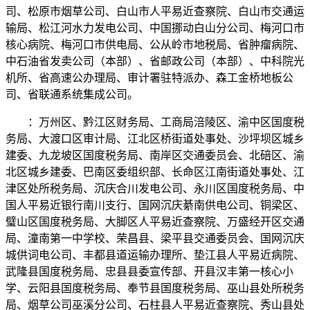
司、松原市烟草公司、白山市人平易近查察院、白山市交通运
输局、松江河水力发电公司、中国挪动白山分公司、梅河口市
核心病院、梅河口市供电局、公从岭市地税局、省肿瘤病院、
中石油省发卖公司（本部）、省邮政公司（本部）、中科院光
机所、省高速公办理局、审计署驻特派办、森工金桥地板公
司、省联通系统集成公司。
：万州区、黔江区财务局、工商局涪陵区、渝中区国度税
务局、大渡口区审计局、江北区桥街道处事处、沙坪坝区城乡
建委、九龙坡区国度税务局、南岸区交通委员会、北碚区、渝
北区城乡建委、巴南区委组织部、长命区江南街道处事处、江
津区处所税务局、沉庆合川发电公司、永川区国度税务局、中
国人平易近银行南川支行、国网沉庆綦南供电公司、铜梁区、
璧山区国度税务局、大脚区人平易近查察院、万盛经开区交通
局、潼南第一中学校、荣昌县、梁平县交通委员会、国网沉庆
城供词电公司、丰都县道运输办理所、垫江县人平易近病院、
武隆县国度税务局、忠县县委宣传部、开县汉丰第一核心小
学、云阳县国度税务局、奉节县国度税务局、巫山县处所税务
局、烟草公司巫溪分公司、石柱县人平易近查察院、秀山县处