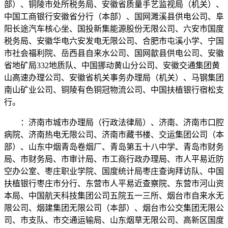
部）、铜陵市处所税务局、安徽省质量手艺监视局（机关）、
中国工商银行安徽省分行（本部）、国网濉溪县供电公司、阜
阳长途汽车核心坐、国投新集能源股份无限公司、六安市国度
税务局、安徽华电六安发电无限公司、合肥市屯溪小学、宁国
市社会福利院、岳西县自来水公司、国网歙县供电公司、安徽
省地矿局332地质队、中国挪动黄山分公司、安徽交通集团黄
山高速办理公司、安徽省机关事务办理局（机关）、马钢集团
南山矿业公司、铜陵有色铜冠物流公司、中国扶植银行宿松支
行。
：济南市城市办理局（行政法律局）、济南、济南市口腔
病院、济南热电无限公司、济南市藏书楼、交运集团公司（本
部）、山东中烟青岛卷烟厂、青岛第五十八中学、青岛市财务
局、市财务局、市审计局、市工商行政办理局、市人平易近防
空办公室、枣庄职业学院、国度统计局枣庄查询拜访队、中国
扶植银行枣庄市分行、东营市人平易近查察院、东营市河山资
本局、中国航天科技集团公司五院五一三所、烟台市自来水无
限公司、烟建集团无限公司（本部）、烟台市公交集团无限公
司、市支队、市交通运输局、山东烟草无限公司、高新区国度