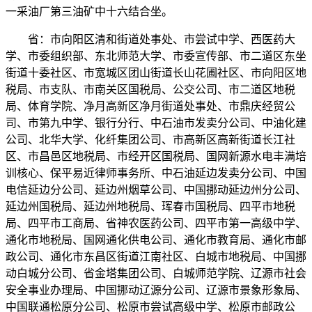
一采油厂第三油矿中十六结合坐。
省：市向阳区清和街道处事处、市尝试中学、西医药大
学、市委组织部、东北师范大学、市委宣传部、市二道区东坐
街道十委社区、市宽城区团山街道长山花圃社区、市向阳区地
税局、市支队、市南关区国税局、公交公司、市二道区地税
局、体育学院、净月高新区净月街道处事处、市鼎庆经贸公
司、市第九中学、银行分行、中石油市发卖分公司、中油化建
公司、北华大学、化纤集团公司、市高新区高新街道长江社
区、市昌邑区地税局、市经开区国税局、国网新源水电丰满培
训核心、保平易近律师事务所、中石油延边发卖分公司、中国
电信延边分公司、延边州烟草公司、中国挪动延边州分公司、
延边州国税局、延边州地税局、珲春市国税局、四平市地税
局、四平市工商局、省神农医药公司、四平市第一高级中学、
通化市地税局、国网通化供电公司、通化市教育局、通化市邮
政公司、通化市东昌区街道江南社区、白城市地税局、中国挪
动白城分公司、省金塔集团公司、白城师范学院、辽源市社会
安全事业办理局、中国挪动辽源分公司、辽源市景象形象局、
中国联通松原分公司、松原市尝试高级中学、松原市邮政公