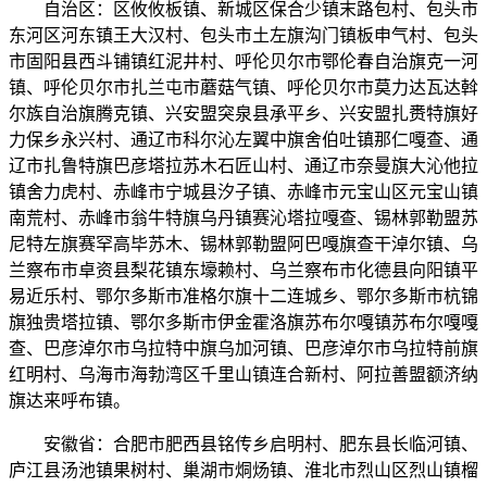
自治区：区攸攸板镇、新城区保合少镇末路包村、包头市
东河区河东镇王大汉村、包头市土左旗沟门镇板申气村、包头
市固阳县西斗铺镇红泥井村、呼伦贝尔市鄂伦春自治旗克一河
镇、呼伦贝尔市扎兰屯市蘑菇气镇、呼伦贝尔市莫力达瓦达斡
尔族自治旗腾克镇、兴安盟突泉县承平乡、兴安盟扎赉特旗好
力保乡永兴村、通辽市科尔沁左翼中旗舍伯吐镇那仁嘎查、通
辽市扎鲁特旗巴彦塔拉苏木石匠山村、通辽市奈曼旗大沁他拉
镇舍力虎村、赤峰市宁城县汐子镇、赤峰市元宝山区元宝山镇
南荒村、赤峰市翁牛特旗乌丹镇赛沁塔拉嘎查、锡林郭勒盟苏
尼特左旗赛罕高毕苏木、锡林郭勒盟阿巴嘎旗查干淖尔镇、乌
兰察布市卓资县梨花镇东壕赖村、乌兰察布市化德县向阳镇平
易近乐村、鄂尔多斯市准格尔旗十二连城乡、鄂尔多斯市杭锦
旗独贵塔拉镇、鄂尔多斯市伊金霍洛旗苏布尔嘎镇苏布尔嘎嘎
查、巴彦淖尔市乌拉特中旗乌加河镇、巴彦淖尔市乌拉特前旗
红明村、乌海市海勃湾区千里山镇连合新村、阿拉善盟额济纳
旗达来呼布镇。
安徽省：合肥市肥西县铭传乡启明村、肥东县长临河镇、
庐江县汤池镇果树村、巢湖市烔炀镇、淮北市烈山区烈山镇榴