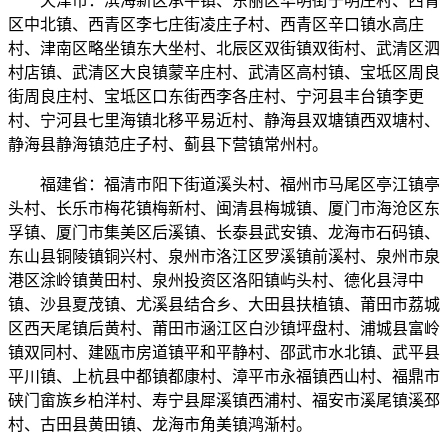
天津市：滨海新区承平镇、东丽区华明街于明庄村、西青
区中北镇、西青区李七庄街凌庄子村、西青区辛口镇水高庄
村、津南区略坐镇东大坐村、北辰区双街镇双街村、武清区泗
村店镇、武清区大良镇蒙辛庄村、武清区高村镇、宝坻区周良
街周良庄村、宝坻区口东街西李各庄村、宁河县丰台镇李更
村、宁河县七里海镇北移平易近村、静海县双塘镇西双塘村、
静海县静海镇范庄子村、蓟县下营镇常州村。
福建省：福清市阳下街道溪头村、福州市马尾区亭江镇亭
头村、长乐市梅花镇梅新村、闽清县梅城镇、厦门市海沧区东
孚镇、厦门市集美区后溪镇、长泰县武安镇、龙海市石码镇、
东山县铜陵镇铜兴村、泉州市洛江区罗溪镇前溪村、泉州市泉
港区涂岭镇黄田村、泉州投资区洛阳镇屿头村、德化县浔中
镇、沙县夏茂镇、尤溪县结合乡、大田县扶植镇、莆田市荔城
区西天尾镇后黄村、莆田市涵江区白沙镇坪盘村、浦城县富岭
镇双同村、建瓯市房道镇平和平静村、邵武市水北镇、武平县
平川镇、上杭县中都镇都康村、漳平市永福镇西山村、福鼎市
硖门畲族乡柏洋村、寿宁县犀溪镇西浦村、福安市溪尾镇溪邳
村、古田县黄田镇、龙海市角美镇鸿渐村。