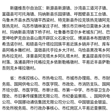
新疆维吾尔自治区：新源县新源镇、沙湾县三道河子镇、
富蕴县可可托海镇、玛纳斯县乐园驿镇、呼图壁县五工台镇、
乌鲁木齐县水西沟镇平西梁村、特克斯县乔拉克铁热克镇阿克
铁热克村、乌苏市镇林家庄子村、博乐市贝林哈日莫墩乡决肯
村、玛纳斯县湾镇下桥子村、吐鲁番市亚尔乡老城东门村、巴
里坤哈萨克自治县山南开辟区火石泉分区、博湖县本布图镇劳
希浩诺尔村、和硕县乌什塔拉回族平易近族乡硝井子村、库车
县阿格乡雕栏村、温宿县托乎拉乡大汗村、乌恰县黑孜苇乡阿
热布拉克村、泽普县阿克塔木乡阿扎塔木村、麦盖提县库尔玛
村落、洛浦县拜什托格拉克乡依斯勒格墩村、平易近丰县萨勒
吾则克乡喀拉墩村。
省：市疾控核心、市热电公司、市城市办理局、市、市财
务局、国网供电公司、市医学院、市政处、市消防支队、国网
齐培分部、市医学院、市审计局、市第一中学、市市容卫生办
理处、市旧事传媒集团无限公司、市纪委监察局、、国网供电
公司、中国挪动通信集团无限公司分公司、中国银监会银监、
市处所税务局、市行政办事核心、市红岗区人平易近查察院、