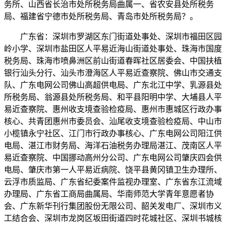
务所、山西省长治市处所税务局曲属一、省农安县处所税务
局、福建省宁德市处所税务局、青岛市处所税务局？。
广东省：深圳市罗湖区东门街道处事处、深圳市福田区园
岭小学、深圳市盐田区人平易近海山街道处事处、珠海市国度
税务局、珠海市喷鼻洲区前山街道春晖社区居委会、中国扶植
银行汕头分行、汕头市澄海区人平易近查察院、佛山市交通支
队、广东电网公司佛山高超供电局、广东北江中学、乳源县处
所税务局、翁源县处所税务局、和平县阳明中学、大埔县人平
易近查察院、惠州收支境查验检疫局、惠州市惠城区行政办事
核心、共青团惠州市委员会、汕尾收支境查验检疫局、中山市
小榄镇永宁社区、江门市行政办事核心、广东电网公司阳江供
电局、湛江市财务局、海洋石油税务办理局湛江、茂南区人平
易近查察院、中国挪动高州分公司、广东电网公司肇庆四会供
电局、肇庆市第一人平易近病院、饶平县黄冈镇卫生办理所、
云浮市质监局、广东省纪委案件监视办理室、广东省东江流域
办理局、广东省工商局曲属局、华南师范大学青年意愿者协
会、广东新华刊行集团股份无限公司、韶关发电厂、深圳市义
工结合会、深圳市龙岗区坂田街道四时花城社区、深圳书城核