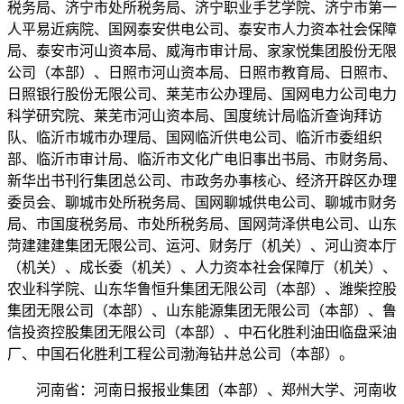
税务局、济宁市处所税务局、济宁职业手艺学院、济宁市第一
人平易近病院、国网泰安供电公司、泰安市人力资本社会保障
局、泰安市河山资本局、威海市审计局、家家悦集团股份无限
公司（本部）、日照市河山资本局、日照市教育局、日照市、
日照银行股份无限公司、莱芜市公办理局、国网电力公司电力
科学研究院、莱芜市河山资本局、国度统计局临沂查询拜访
队、临沂市城市办理局、国网临沂供电公司、临沂市委组织
部、临沂市审计局、临沂市文化广电旧事出书局、市财务局、
新华出书刊行集团总公司、市政务办事核心、经济开辟区办理
委员会、聊城市处所税务局、国网聊城供电公司、聊城市财务
局、市国度税务局、市处所税务局、国网菏泽供电公司、山东
菏建建建集团无限公司、运河、财务厅（机关）、河山资本厅
（机关）、成长委（机关）、人力资本社会保障厅（机关）、
农业科学院、山东华鲁恒升集团无限公司（本部）、潍柴控股
集团无限公司（本部）、山东能源集团无限公司（本部）、鲁
信投资控股集团无限公司（本部）、中石化胜利油田临盘采油
厂、中国石化胜利工程公司渤海钻井总公司（本部）。
河南省：河南日报报业集团（本部）、郑州大学、河南收