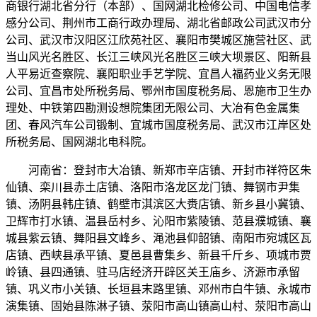
商银行湖北省分行（本部）、国网湖北检修公司、中国电信孝
感分公司、荆州市工商行政办理局、湖北省邮政公司武汉市分
公司、武汉市汉阳区江欣苑社区、襄阳市樊城区施营社区、武
当山风光名胜区、长江三峡风光名胜区三峡大坝景区、阳新县
人平易近查察院、襄阳职业手艺学院、宜昌人福药业义务无限
公司、宜昌市处所税务局、鄂州市国度税务局、恩施市卫生办
理处、中铁第四勘测设想院集团无限公司、大冶有色金属集
团、春风汽车公司锻制、宜城市国度税务局、武汉市江岸区处
所税务局、国网湖北电科院。
河南省：登封市大冶镇、新郑市辛店镇、开封市祥符区朱
仙镇、栾川县赤土店镇、洛阳市洛龙区龙门镇、舞钢市尹集
镇、汤阴县韩庄镇、鹤壁市淇滨区大赉店镇、新乡县小冀镇、
卫辉市打水镇、温县岳村乡、沁阳市紫陵镇、范县濮城镇、襄
城县紫云镇、舞阳县文峰乡、渑池县仰韶镇、南阳市宛城区瓦
店镇、西峡县承平镇、夏邑县曹集乡、新县千斤乡、项城市贾
岭镇、县四通镇、驻马店经济开辟区关王庙乡、济源市承留
镇、巩义市小关镇、长垣县末路里镇、邓州市白牛镇、永城市
演集镇、固始县陈淋子镇、荥阳市高山镇高山村、荥阳市高山