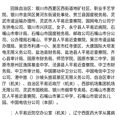
回族自治区：银川市西夏区西街道地矿社区、职业手艺学
院、银川市金凤区黄河东街道处事处、贺兰县国度税务局、灵
武市道运输办理所、灵武市人平易近查察院、国网电力公司宁
东供电公司、银川市兴庆区、女子、永宁县人平易近病院、石
嘴山市审计局、石嘴山市国度税务局、邮政公司石嘴山市分公
司、公办理局石嘴山、平罗县人平易近查察院、吴忠市道运输
办理局、吴忠市利通一小、吴忠市红寺堡区、大唐国际大坝发
电无限义务公司、盐池县财务局、盐池县人平易近查察院、齐
心县审计局、固原市财务局、师范学院、固原市第二中学、固
原市原州区逸挥基金中学、泾源县人平易近查察院、中卫市财
务局、中卫市审计局、中国挪动中卫分公司、中国电信中卫分
公司、港中旅（）沙坡头旅逛景区无限义务公司、自治区审计
厅（机关）、自治区平易近政厅（机关）、西部机场集团机场
无限公司、灵武市国税局、银川市烟草专卖局、石嘴山市惠农
区人平易近查察院、石嘴山市第三中学、石嘴山市尝试长儿
园、中国电信分公司（本部）。
：人平易近防空办公室（机关）、辽宁西医药大学从属病