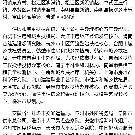
阳镇东方村、松江区泖港镇、松江区新浜镇赵、奉贤区庄行
镇、奉贤区青村镇李窑村、崇明县竖新镇、崇明县横沙乡丰乐
村、宝山区高境镇、青浦区沉固镇！
住房和城乡扶植系统：住房公积金办理核心方庄办理部、
白城市住房和城乡扶植局、大连市房地产登记发证核心、海南
省建建设想研究院、杭州市市区河流整治扶植核心、合肥市城
乡扶植委员会、鹤壁市住房和城乡扶植局、鹤岗市城乡扶植
局、晋中市市容卫生办理局、克拉玛依市扶植局、自治区扶植
工程投标投标办事核心、南宁市林业和园林局、南通市建建工
程质量检测核心、住房和城乡扶植厅（机关）、上海市房地产
科学研究院、四川建建职业手艺学院、市住房和城乡扶植局、
天津市建建设想院、吴忠市市政扶植办理核心、西安市房产买
卖办理核心、鹰潭市住房公积金办理核心、扶植手艺成长核
心、株洲市规划局。
安徽省：蚌埠市交通运输局、阜阳市处所税务局、阜阳市
供水总公司、淮南市人平易近查察院、安徽中烟滁州卷烟厂、
滁州市国度税务局、天长市人平易近查察院、中国挪动合肥分