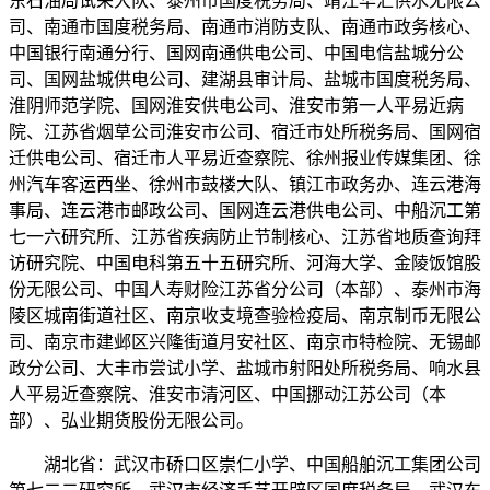
东石油局试采大队、泰州市国度税务局、靖江华汇供水无限公
司、南通市国度税务局、南通市消防支队、南通市政务核心、
中国银行南通分行、国网南通供电公司、中国电信盐城分公
司、国网盐城供电公司、建湖县审计局、盐城市国度税务局、
淮阴师范学院、国网淮安供电公司、淮安市第一人平易近病
院、江苏省烟草公司淮安市公司、宿迁市处所税务局、国网宿
迁供电公司、宿迁市人平易近查察院、徐州报业传媒集团、徐
州汽车客运西坐、徐州市鼓楼大队、镇江市政务办、连云港海
事局、连云港市邮政公司、国网连云港供电公司、中船沉工第
七一六研究所、江苏省疾病防止节制核心、江苏省地质查询拜
访研究院、中国电科第五十五研究所、河海大学、金陵饭馆股
份无限公司、中国人寿财险江苏省分公司（本部）、泰州市海
陵区城南街道社区、南京收支境查验检疫局、南京制币无限公
司、南京市建邺区兴隆街道月安社区、南京市特检院、无锡邮
政分公司、大丰市尝试小学、盐城市射阳处所税务局、响水县
人平易近查察院、淮安市清河区、中国挪动江苏公司（本
部）、弘业期货股份无限公司。
湖北省：武汉市硚口区崇仁小学、中国船舶沉工集团公司