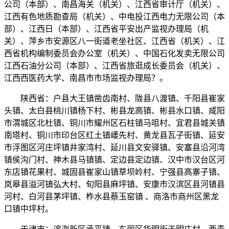
公司（本部）、南昌海关（机关）、江西省审计厅（机关）、
江西有色地质勘查局（机关）、中电投江西电力无限公司（本
部）、江西日（本部）、江西省平安出产监视办理局（机
关）、萍乡市安源区八一街道老坐社区、江西省（机关）、江
西省机构编制委员会办公室（机关）、中国石化发卖无限公司
江西石油分公司（本部）、江西省旅逛成长委员会（机关）、
江西西医药大学、南昌市市场监视办理局？。
陕西省：户县大王镇凿齿南村、陇县八渡镇、千阳县崔家
头镇、太白县桃川镇杨下村、彬县龙高镇、彬县水口镇、咸阳
市渭城区北杜镇、铜川市耀州区石柱镇马咀村、宜君县城关镇
南塔村、铜川市印台区红土镇崾先村、黄龙县瓦子街镇、延安
市浮图区河庄坪镇井家湾村、延川县文安驿镇、安塞县沿河湾
镇侯沟门村、神木县马镇镇、定边县定边镇、汉中市汉台区河
东店镇花果村、城固县崔家山镇草坝岭村、宁强县高寨子镇、
岚皋县溢河镇弘大村、旬阳县麻坪镇、安康市汉滨区县河镇县
河村、白河县茅坪镇、柞水县蔡玉窑镇 、商洛市商州区黑龙
口镇中坪村。