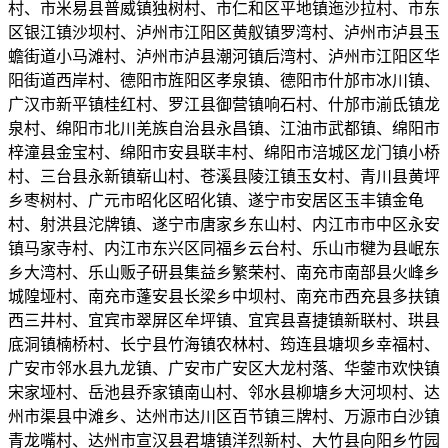
村、市米易县普威镇独树村、市仁和区平地镇迤沙拉村、市东
区银江镇沙坝村、泸州市江阳区黄舣镇罗湾村、泸州市泸县玉
蟾街道小马滩村、泸州市泸县潮河镇后湾村、泸州市江阳区华
阳街道西岸村、德阳市旌阳区孝泉镇、德阳市什邡市冰川镇、
广汉市新平镇桂红村、罗江县御营镇响石村、什邡市湔氐镇龙
泉村、绵阳市北川羌族自治县永昌镇、江油市武都镇、绵阳市
梓潼县金宝村、绵阳市安县联丰村、绵阳市涪城区龙门镇小桥
村、三台县永新镇崭山村、苍溪县陵江镇玉女村、青川县黄坪
乡枣树村、广元市昭化区昭化镇、遂宁市安居区玉丰镇金龟
村、射洪县沱牌镇、遂宁市唐家乡东山村、内江市市中区永安
镇马家寺村、内江市东兴区同福乡云台村、乐山市犍为县岷东
乡大湾村、乐山贩子研县集益乡繁荣村、南充市南部县火峰乡
城隍垭村、南充市蓬安县长梁乡中坝村、南充市西充县多扶镇
西三井村、宜宾市翠屏区牟坪镇、宜宾县喜捷镇新联村、珙县
底洞镇楠桥村、长宁县竹海镇农林村、筠连县塘坝乡幸福村、
广安市邻水县九龙镇、广安市广安区大龙村落、华蓥市欢快镇
宋家垭村、岳池县乔家镇南山村、邻水县柳塘乡大河坝村、达
州市渠县中滩乡、达州市达川区百节镇三牌村、万源市白沙镇
青龙嘴村、达州市宣汉县君塘镇洋烈新村、大竹县向阳乡竹园