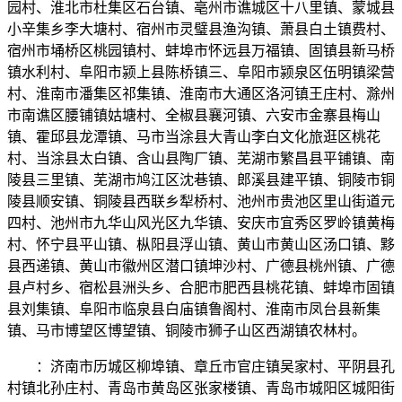
园村、淮北市杜集区石台镇、亳州市谯城区十八里镇、蒙城县
小辛集乡李大塘村、宿州市灵璧县渔沟镇、萧县白土镇费村、
宿州市埇桥区桃园镇村、蚌埠市怀远县万福镇、固镇县新马桥
镇水利村、阜阳市颍上县陈桥镇三、阜阳市颍泉区伍明镇梁营
村、淮南市潘集区祁集镇、淮南市大通区洛河镇王庄村、滁州
市南谯区腰铺镇姑塘村、全椒县襄河镇、六安市金寨县梅山
镇、霍邱县龙潭镇、马市当涂县大青山李白文化旅逛区桃花
村、当涂县太白镇、含山县陶厂镇、芜湖市繁昌县平铺镇、南
陵县三里镇、芜湖市鸠江区沈巷镇、郎溪县建平镇、铜陵市铜
陵县顺安镇、铜陵县西联乡犁桥村、池州市贵池区里山街道元
四村、池州市九华山风光区九华镇、安庆市宜秀区罗岭镇黄梅
村、怀宁县平山镇、枞阳县浮山镇、黄山市黄山区汤口镇、黟
县西递镇、黄山市徽州区潜口镇坤沙村、广德县桃州镇、广德
县卢村乡、宿松县洲头乡、合肥市肥西县桃花镇、蚌埠市固镇
县刘集镇、阜阳市临泉县白庙镇鲁阁村、淮南市凤台县新集
镇、马市博望区博望镇、铜陵市狮子山区西湖镇农林村。
：济南市历城区柳埠镇、章丘市官庄镇吴家村、平阴县孔
村镇北孙庄村、青岛市黄岛区张家楼镇、青岛市城阳区城阳街