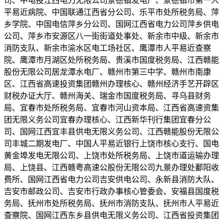
司、中电投江西电力无限公司景德镇发电厂、景德镇市第一人
平易近病院、中国联通江西省分公司、乐平市处所税务局、萍
乡学院、中国电信萍乡分公司、国网江西省电力公司萍乡供电
公司、萍乡市安源区八一街街道处事处、新余市中级、新余市
消防支队、新余市渝水区电工场社区、鹰潭市人平易近查察
院、鹰潭市月湖区处所税务局、贵溪市国度税务局、江西赣能
股份无限公司居龙潭水电厂、赣州市第三中学、赣州市南康
区、江西省高速投资集团赣州办理核心、赣州经济手艺开辟区
财税办证大厅、赣州海关、瑞金市国度税务局、寻乌县财务
局、宜春市处所税务局、宜春市河山资本局、江西省高速资集
团无限义务公司宜春办理核心、江西新华刊行集团宜春分公
司、国网江西宜丰县供电无限义务公司、江西赣能股份无限公
司丰城二期发电厂、中国人平易近银行上饶市核心支行、国电
黄金埠发电无限公司、上饶市处所税务局、上饶市道运输办理
局、上饶县、江西赣粤高速公股份无限公司九景办理处鄱阳收
费所、国网江西省电力公司吉安供电公司、永新县消防大队、
吉安市邮政公司、吉安市行政办事核心管委会、安福县国度税
务局、抚州市处所税务局、抚州市消防支队、抚州市人平易近
查察院、国网江西东乡县供电无限义务公司、江西省投资集团