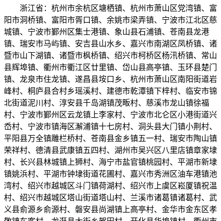
浙江省：杭州市余杭区塘栖镇、杭州市萧山区党湾镇、富
阳市洞桥镇、富阳市胥口镇、余姚市梁弄镇、宁波市江北区慈
城镇、宁波市鄞州区集士港镇、象山县石浦镇、苍南县龙港
镇、瑞安市马屿镇、安吉县山水乡、嘉兴市南湖区凤桥镇、诸
暨市山下湖镇、诸暨市枫桥镇、绍兴市柯桥区杨汛桥镇、常山
县辉埠镇、衢州市衢江区廿里镇、岱山县高亭镇、玉环县楚门
镇、龙泉市住龙镇、遂昌县垵口乡、杭州市萧山区南阳街道岩
峰村、桐庐县合村乡瑶溪村、建德市乾潭镇下梓村、临安市锦
北街道泥川村、淳安县千岛湖镇茂畈村、慈溪市龙山镇徐福
村、宁波市鄞州区云龙镇上李家村、宁波市北仑区小港街道兴
岙村、宁波市镇海区澥浦镇十七房村、洞头县大门镇小荆村、
平阳县万全镇雕栏桥村、苍南县金乡镇五一村、瑞安市陶山镇
荣祥村、德清县武康镇五四村、湖州市吴兴区八里店镇章家埭
村、长兴县林城镇上狮村、海宁市盐官镇桃园村、平湖市新埭
镇姚浜村、平湖市钟埭街道花圃村、嘉兴市秀洲区油车港镇池
湾村、绍兴市越城区斗门镇荷湖村、绍兴市上虞区崧厦镇祝温
村、绍兴市越城区塔山街道塔山村、兰溪市诸葛镇诸葛村、武
义县俞源乡俞源村、磐安县尚湖镇上高亭村、金华市金东区孝