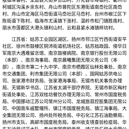
敬镇车客村、龙逛县大街乡贺田村、开化县华埠镇村、衢州市
柯城区沟溪乡余东村、舟山市普陀区东港街道南岙社区南岙
村、舟山市定海区马岙街道马岙社区马岙村、台州市椒江区下
陈街道下陈村、临海市尤溪镇下涨村、温岭市松门镇胜南村、
丽水市莲都区大港头镇利山村、云和县紧水滩镇梓坊村。
江苏省：姑苏工业园区湖区、扬州市邗江区竹西街道安平
社区、徐州市鼓楼区铜沛街道机场社区、姑苏拙政园、侵华日
军南京大遇难留念馆、南京鼓楼病院、南京银行股份无限公司
（本部）、南京海事局、南京晨曦集团无限义务公司（本
部）、南京市第二十九中学、南京市栖霞区仙林处事处、南京
市交通集团、利市集团无限公司（本部）、国网姑苏供电公
司、张家港市财务局、张家港海事局、无锡市机关事务办理
局、无锡新华书店、江苏省太湖干部疗养院、无锡市新区梅村
街道处事处、江苏双桂坊餐饮办理无限公司、常州市国度税务
局、中国挪动江苏公司常州分公司、龙城旅逛控股集团无限公
司、中国南车戚墅堰所、镇江市国度税务局、镇江海事局、大
全集团无限公司、扬州处所税务局、中石化江苏石油勘察局、
扬州市支队、高邮市国度税务局、泰州收支境查验检疫局、华