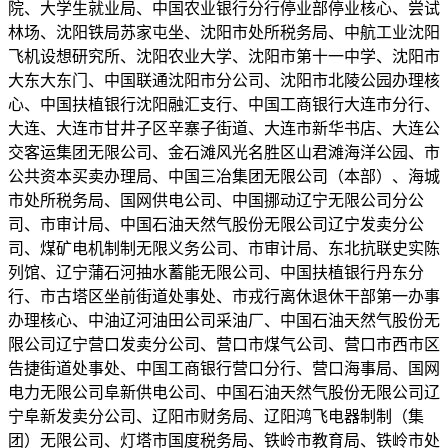
院、大学生就业局、中国农业银行分行停业部停业核心、尝试
林场、沈阳铁局苏家屯坐、沈阳市处所税务局、中航工业沈阳
飞机设想研究所、沈阳农业大学、沈阳市第十一中学、沈阳市
大东大东门、中国联通沈阳市分公司、沈阳市北陵公园办理核
心、中国扶植银行沈阳融汇支行、中国工商银行大连市分行、
大连、大连市甘井子区辛寨子街道、大连市新华书店、大连公
交客运集团无限公司、金石滩风光名胜区山君滩海洋公园、市
公共资本买卖办理局、中国三冶集团无限公司（本部）、海城
市处所税务局、国网供电公司、中国挪动辽宁无限公司分公
司、市审计局、中国石油天然气股份无限公司辽宁发卖分公
司、煤矿电机制制无限义务公司、市审计局、东北抗联史实陈
列馆、辽宁蒲石河抽水蓄能无限公司、中国扶植银行丹东分
行、市古塔区坐前街道处事处、市戎行离休退休干部第一办事
办理核心、中油辽河油田公司采油厂、中国石油天然气股份无
限公司辽宁营口发卖分公司、营口市煤气公司、营口市西市区
告捷街道处事处、中国工商银行营口分行、营口海事局、国网
电力无限公司阜新供电公司、中国石油天然气股份无限公司辽
宁阜新发卖分公司、辽阳市财务局、辽阳鸿飞电器制制（集
团）无限公司、灯塔市国度税务局、铁岭市教育局、铁岭市处