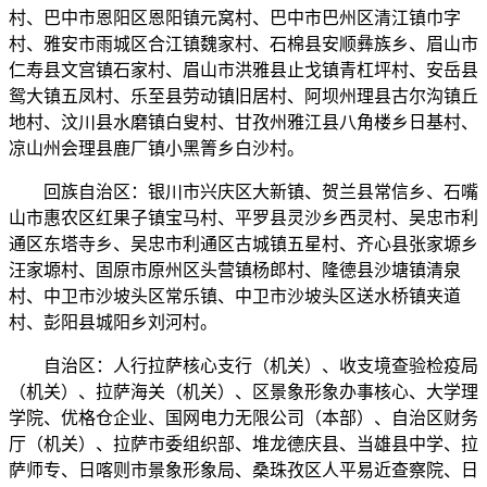
村、巴中市恩阳区恩阳镇元窝村、巴中市巴州区清江镇巾字
村、雅安市雨城区合江镇魏家村、石棉县安顺彝族乡、眉山市
仁寿县文宫镇石家村、眉山市洪雅县止戈镇青杠坪村、安岳县
鸳大镇五凤村、乐至县劳动镇旧居村、阿坝州理县古尔沟镇丘
地村、汶川县水磨镇白叟村、甘孜州雅江县八角楼乡日基村、
凉山州会理县鹿厂镇小黑箐乡白沙村。
回族自治区：银川市兴庆区大新镇、贺兰县常信乡、石嘴
山市惠农区红果子镇宝马村、平罗县灵沙乡西灵村、吴忠市利
通区东塔寺乡、吴忠市利通区古城镇五星村、齐心县张家塬乡
汪家塬村、固原市原州区头营镇杨郎村、隆德县沙塘镇清泉
村、中卫市沙坡头区常乐镇、中卫市沙坡头区送水桥镇夹道
村、彭阳县城阳乡刘河村。
自治区：人行拉萨核心支行（机关）、收支境查验检疫局
（机关）、拉萨海关（机关）、区景象形象办事核心、大学理
学院、优格仓企业、国网电力无限公司（本部）、自治区财务
厅（机关）、拉萨市委组织部、堆龙德庆县、当雄县中学、拉
萨师专、日喀则市景象形象局、桑珠孜区人平易近查察院、日