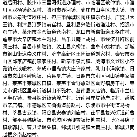
道后田村、胶州市三里河街道办理村、市临淄区敬仲镇、市淄
川区双杨镇赵瓦村、滕州市界河镇、枣庄市山亭区城头镇、滕
州市龙泉街道欧庄村、枣庄市薛城区陶庄镇东仓村、广饶县大
王镇、利津县汀罗镇前崔村、垦利县兴隆街道渔洼村、招远市
蚕庄镇、莱州市金仓街道仓南村、龙口市新嘉街道王格庄村、
蓬莱市大辛店镇木兰沟村、昌乐县庵上胡村、市经济开辟区前
阙庄村、昌邑市柳疃镇、汶上县义桥镇、曲阜市姚村镇、邹城
市钢山街道崇义庄村、济宁高新区王因街道刘家村、泰安市泰
山区邱家店镇前燕家庄村、新泰市泉沟镇、威海市文登区小不
雅镇东浪暖村、荣成市俚岛镇大庄许家村、乳山市冯家镇、日
照市岚山区碑廓镇、莒县夏庄镇、日照市东港区河山镇申家坡
村、莱芜市莱城区口镇、莱芜市雪野旅逛区雪野镇房干村、莱
芜市钢城区里辛街道棋山不雅村、莒南县大店镇、临沂市兰山
区半程镇、费县探沂镇柴埠庄村、沂南县岸堤镇岸堤村、禹城
市辛店镇、市德城区天衢街道前赵村、乐陵市市中街道马桥
村、莘县古云镇、阳谷县安泰镇刘庙村、茌平县复兴街道前曹
村、邹平县韩店镇、市滨城区杨柳雪镇杨柳雪村、博兴县店子
镇耿郭村、曹县梁堤头镇、鄄城县引马镇大黄庄村、郓城县南
赵楼乡南赵楼村。