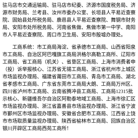
驻马店市交通运输局、驻马店市纪委、济源市国度税务局、济
源市财务局、兰考县、汝州市委办公室、长垣县人平易近查察
院、固始县处所税务局、鹿邑县人平易近查察院、舞钢市财务
局、安阳市处所税务局、河南省焦做、焦做市第一中学、南阳
市人平易近查察院、周口市卫生局、安阳市殷墟办理处。
工商系统：市工商局海淀、省承德市工商局、山西省阳泉
市工商局、自治区阿巴嘎旗工商局洪格尔高勒工商所、辽阳市
工商局、省工商局（机关）、省垦区工商局、上海市消费者申
（投）诉举报核心、江苏省无锡工商局、浙江省杭州市上城区
市场监视办理局、福建省莆田市工商局、青岛市工商局、湖北
省孝感市工商局、广东省东莞市工商局大朗、工商局万州区、
四川省泸州市工商局、云南省腾冲县工商局、工商局12315批
示核心、新疆维吾尔自治区阿勒泰地域工商局、上海市徐汇区
市场监视办理局、浙江省嘉善县市场监视办理局、浙江省宁波
市鄞州区市场监视办理局、安徽省合肥市工商局、江西省上饶
市市场取质量监视办理局、陕西省榆林市工商局、回族自治区
银川开辟区工商局西苑工商所！