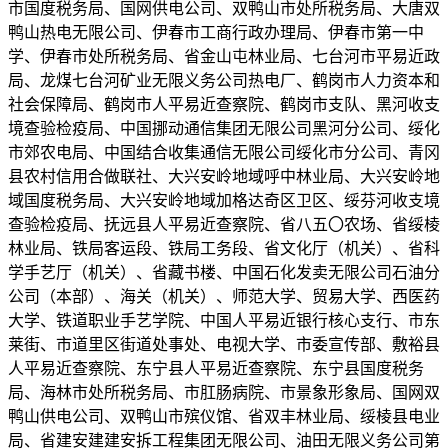
市国度税务局、国网供电公司、双鸭山市处所税务局、大唐双
鸭山热电无限公司、伊春市工商行政办理局、伊春市第一中
学、伊春市处所税务局、省金山屯林业局、七台河市平易近政
局、龙煤七台河矿业无限义务公司热电厂、鹤岗市人力资本和
社会保障局、鹤岗市人平易近查察院、鹤岗市支队、黑河收支
境查验检疫局、中国挪动通信集团无限公司黑河分公司、绥化
市郊农电局、中国结合收集通信无限公司绥化市分公司、青冈
县农村信用合做联社、大兴安岭地域呼中林业局、大兴安岭地
域国度税务局、大兴安岭地域加格达奇区卫区、绥芬河收支境
查验检疫局、抚远县人平易近查察院、省八五〇农场、省绥棱
林业局、铁局客运段、铁局工务段、省文化厅（机关）、省科
学手艺厅（机关）、省藏书楼、中国石化发卖无限公司石油分
公司（本部）、海关（机关）、师范大学、贸易大学、西医药
大学、铁道职业手艺学院、中国人平易近银行核心支行、市东
莱街、市道里区街道处事处、电视大学、市委宣传部、敷裕县
人平易近查察院、东宁县人平易近查察院、东宁县国度税务
局、海林市处所税务局、市肛肠病院、市景象形象局、国网双
鸭山供电公司、双鸭山市殡仪馆、省双丰林业局、绥棱县电业
局、省建安建建安拆工程集团无限公司、油田无限义务公司第