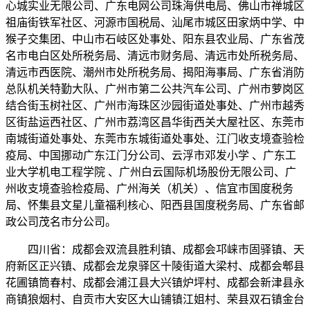
心城实业无限公司、广东电网公司珠海供电局、佛山市禅城区
祖庙街铁军社区、河源市国税局、汕尾市城区田家炳中学、中
猴子交集团、中山市石岐区处事处、阳东县农业局、广东省茂
名市电白区处所税务局、清远市财务局、清远市处所税务局、
清远市西医院、潮州市处所税务局、揭阳海事局、广东省消防
总队机关特勤大队、广州市第二公共汽车公司、广州市萝岗区
结合街玉树社区、广州市海珠区沙园街道处事处、广州市越秀
区街盐运西社区、广州市荔湾区昌华街西关大屋社区、东莞市
南城街道处事处、东莞市东城街道处事处、江门收支境查验检
疫局、中国挪动广东江门分公司、云浮市邓发小学 、广东工
业大学机电工程学院 、广州白云国际机场股份无限公司、广
州收支境查验检疫局、广州海关（机关）、信宜市国度税务
局、怀集县文星儿童福利核心、阳西县国度税务局、广东省邮
政公司茂名市分公司。
四川省：成都会双流县胜利镇、成都会邛崃市固驿镇、天
府新区正兴镇、成都会龙泉驿区十陵街道大梁村、成都会郫县
花圃镇筒春村、成都会浦江县大兴镇炉坪村、成都会新津县永
商镇狼烟村、自贡市大安区大山铺镇江姐村、荣县双石镇金台