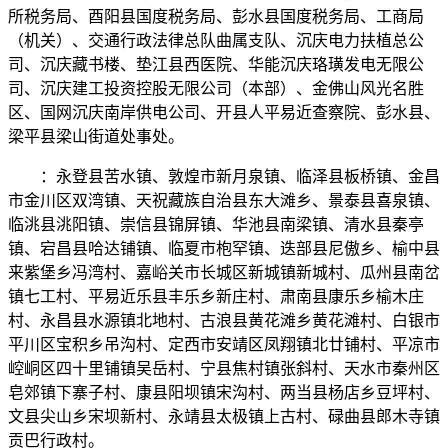
所税务局、酉阳县国度税务局、彭水县国度税务局、工商局
（机关）、交通行政法律总队曲属支队、沉庆电力扶植总公
司、沉庆藏书楼、垫江县西医院、华能沉庆珞璜发电无限公
司、沉庆建工投资控股无限公司（本部）、金佛山风光名胜
区、国网沉庆南岸供电公司、开县人平易近查察院、彭水县、
梁平县梁山街道处事处。
：永登县苦水镇、敦煌市新月泉镇、临泽县板桥镇、金昌
市金川区双湾镇、天祝藏族自治县东大滩乡、景泰县喜泉镇、
临洮县洮阳镇、崇信县锦屏镇、华池县南梁镇、清水县秦亭
镇、宕昌县哈达铺镇、临夏市枹罕镇、迭部县尼傲乡、榆中县
来紫堡乡冯湾村、嘉峪关市长城区新城镇新城村、瓜州县南岔
镇七工村、平易近乐县丰乐乡新庄村、肃南县康乐乡榆木庄
村、永昌县水源镇北地村、古浪县黄花滩乡黄花滩村、白银市
平川区宝积乡吊沟村、定西市安靖区凤翔镇北廿铺村、平凉市
崆峒区四十里铺镇吴岳村、宁县焦村镇张斜村、天水市秦州区
皂郊镇下寨子村、康县阳坝镇宋沟村、两当县杨店乡豆坪村、
文县尖山乡宋坝新村、永靖县太极镇上古村、碌曲县郎木寺镇
贡巴行政村。