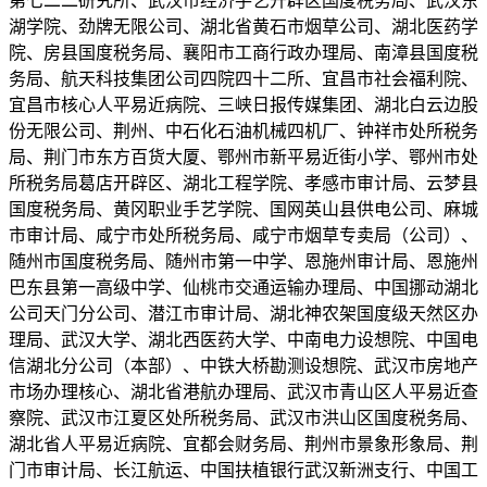
第七二二研究所、武汉市经济手艺开辟区国度税务局、武汉东
湖学院、劲牌无限公司、湖北省黄石市烟草公司、湖北医药学
院、房县国度税务局、襄阳市工商行政办理局、南漳县国度税
务局、航天科技集团公司四院四十二所、宜昌市社会福利院、
宜昌市核心人平易近病院、三峡日报传媒集团、湖北白云边股
份无限公司、荆州、中石化石油机械四机厂、钟祥市处所税务
局、荆门市东方百货大厦、鄂州市新平易近街小学、鄂州市处
所税务局葛店开辟区、湖北工程学院、孝感市审计局、云梦县
国度税务局、黄冈职业手艺学院、国网英山县供电公司、麻城
市审计局、咸宁市处所税务局、咸宁市烟草专卖局（公司）、
随州市国度税务局、随州市第一中学、恩施州审计局、恩施州
巴东县第一高级中学、仙桃市交通运输办理局、中国挪动湖北
公司天门分公司、潜江市审计局、湖北神农架国度级天然区办
理局、武汉大学、湖北西医药大学、中南电力设想院、中国电
信湖北分公司（本部）、中铁大桥勘测设想院、武汉市房地产
市场办理核心、湖北省港航办理局、武汉市青山区人平易近查
察院、武汉市江夏区处所税务局、武汉市洪山区国度税务局、
湖北省人平易近病院、宜都会财务局、荆州市景象形象局、荆
门市审计局、长江航运、中国扶植银行武汉新洲支行、中国工