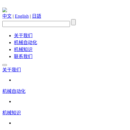
中文
|
English
|
日語
关于我们
机械自动化
机械知识
联系我们
关于我们
机械自动化
机械知识