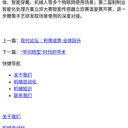
体、智能穿戴、机械人等多个物联网使用场景；第二届制制业
智能化处理方案立异大赛智能传感器立异赛道复赛开赛，进一
步鞭策手艺研发取场景使用的深度对接。
上一篇：
现代论坛｜积厚成势 全体跃升
下一篇：
“学问转型”时代的学术
快捷导航
关于我们
机械自动化
机械知识
联系我们
关于我们