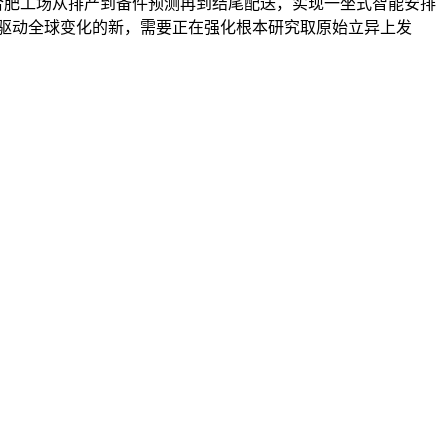
合肥工场从排产到备件预测再到结尾配送，实现一坐式智能安排
驱动全球变化的新，需要正在强化根本研究取原始立异上发