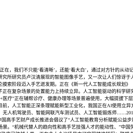
，我们不只能‘看清晰’，还能‘看大白’，通过对方针的从动
研究所研究员卢汉清展现的智能图像手艺，又一次让人们惊讶于
论摸索阶段迈入手艺迸发期。正在《新一代人工智能成长规划》《
子正在复杂场景的处置能力上持续立异。人工智能驱动的科学研
I+医疗”正在辅帮诊疗、健康办理等场景普遍使用，大幅提拔下
目前，人工智能正深条理赋能新型工业化，我国正在AI使用立异
无人机驾驶员、智能网联汽车测试员、人工智能锻炼师……2019
国高手艺财产成长推进会倡议了“人工智能教育分析赋能公益步履”
场景。“机械代替人的趋向性和高手艺技强人才的能动性、”中国劳