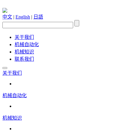
中文
|
English
|
日語
关于我们
机械自动化
机械知识
联系我们
关于我们
机械自动化
机械知识