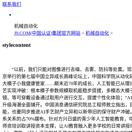
联系我们
机械自动化
J9.COM(中国认证)集团官方网站
>
机械自动化
>
stylecontent
“以前，我们只能对图像进行去噪、去雾、防抖等处置。现正在
京举行的第七届中国立异成长高峰论坛上，中国科学院从动化
大模子小我健康管家……颠末近70年的成长，人工智能已从理
艺实现冲破：根本模子参数规模取机能稳步提拔，多模态大模
镜、等可穿戴设备通过取用户进行交互，提拔个性化体验；“A
升级海潮全面铺开。中国消息通信研究院总工程师敖立指出，
能，也要同步推进AI手艺财产立异和以新带旧的保守财产冲破。
系关系的占70%摆布。针对方兴日盛的青少年人工智能教育，中
师资培训取讲授资本支撑，让AI教育融入更多学校的日常讲授