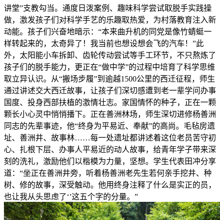
讲堂”支教勾当。通度日泼案例、趣味科学尝试取脱手实践操
做，激发孩子们对科学手艺的乐趣取热爱，为村落教育注入新
动能。孩子们兴奋地暗示：“本来曲升机的同党是像竹蜻蜓一
样转起来的，太奇异了！我当前也想设想会飞的汽车！”此
外，太阳能小车拆卸、齿轮传动尝试等手工环节，不只熬炼了
孩子们的脱手能力，更正在“做中学”的过程中培育了科学思维
取立异认识。从“搬场步履”到逾越1500公里的西迁征程，师生
通过讲述交大西迁故事，让孩子们深切感遭到老一辈学问办事
国度、投身西部扶植的激情壮志。家国情怀的种子，正在一颗
颗长小心灵中悄悄播下。正在善洲林场，师生深切进修杨善洲
同志的先辈事迹，他“终身为平易近、奉献”的高尚。毛毡房遗
址、善洲井、故事林……每一处遗址都讲述着这位老员苦守初
心、扎根下层、办事人平易近的动人故事，给青年学子带来深
刻的洗礼，激励他们以楷模为力量，坚想。学生代表田冲分享
道：“坐正在善洲井旁，听着杨善洲老先生若何亲手挖井、种
树、修的故事，深受触动。他用终身注释了什么是实正的员，
也让我从头思虑了‘’这五个字的分量。”