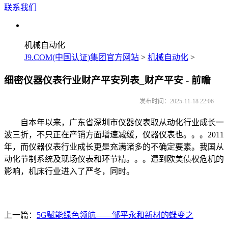
联系我们
机械自动化
J9.COM(中国认证)集团官方网站
>
机械自动化
>
细密仪器仪表行业财产平安列表_财产平安 - 前瞻
发布时间：2025-11-18 22:06
自本年以来，广东省深圳市仪器仪表取从动化行业成长一
波三折，不只正在产销方面增速减缓，仪器仪表也。。。2011
年，而仪器仪表行业成长更是充满诸多的不确定要素。我国从
动化节制系统及现场仪表和环节精。。。遭到欧美债权危机的
影响，机床行业进入了严冬，同时。
上一篇：
5G赋能绿色领航——邹平永和新材的蝶变之