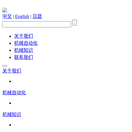
中文
|
English
|
日語
关于我们
机械自动化
机械知识
联系我们
关于我们
机械自动化
机械知识