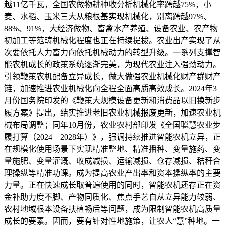
越11亿千瓦，全国农做物耕种收分析机械化率跨越75%，小
麦、水稻、玉米三大从粮根基实现机械化，别离跨越97%、
88%、91%，大经济做物、畜禽水产养殖、设备农业、农产物
初加工等范畴机械化程度也正在持续提拔。农业出产实现了从
次要依托人力畜力向依托机械动力的转型升级。一系列支撑智
能农机成长的政策系统逐渐完美，为现代农业注入强劲动力。
引领鞭策农机配备立异成长，做大做强农业机械化财产群财产
链，加速推进农业机械化向全程全面高质高效成长。2024年3
月份国务院印发的《鞭策大规模设备更新和消费品以旧换新步
履方案》提出，结实推进老旧农业机械报废更新，加速农业机
械布局调整；同年10月份，农业农村部印发《全国聪慧农业步
履打算（2024—2028年）》，强调持续推进智能农机立异，正
在规模化使用场景下实现精准整地、精准播种、变量施药、变
量施肥、变量灌溉、收成减损、运输减损、仓存减损、秸秆合
理操纵等精准功课。成为提高农业产出率和资本操纵率的主要
力量。正在快速成长取普遍使用的同时，智能农机还存正在资
金补助力度不脚、产物同质化、焦点手艺自从立异能力较弱、
农村地域根本设备扶植畅后等问题，成为限制智能农机高质量
成长的要素。因而，要有针对性地施策，让农人“慧”种地。一