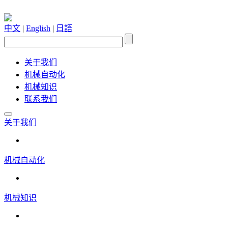
中文
|
English
|
日語
关于我们
机械自动化
机械知识
联系我们
关于我们
机械自动化
机械知识