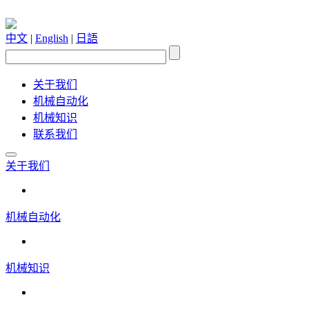
中文
|
English
|
日語
关于我们
机械自动化
机械知识
联系我们
关于我们
机械自动化
机械知识