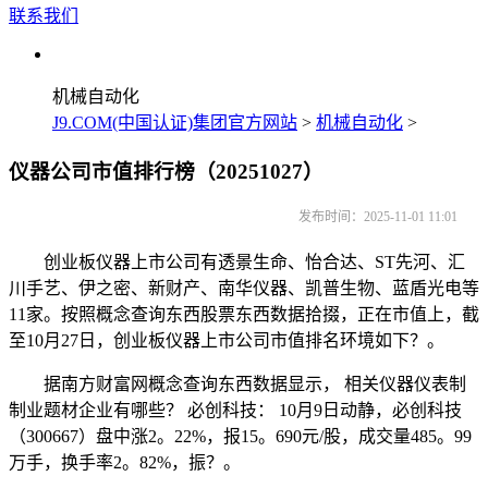
联系我们
机械自动化
J9.COM(中国认证)集团官方网站
>
机械自动化
>
仪器公司市值排行榜（20251027）
发布时间：2025-11-01 11:01
创业板仪器上市公司有透景生命、怡合达、ST先河、汇
川手艺、伊之密、新财产、南华仪器、凯普生物、蓝盾光电等
11家。按照概念查询东西股票东西数据拾掇，正在市值上，截
至10月27日，创业板仪器上市公司市值排名环境如下？。
据南方财富网概念查询东西数据显示， 相关仪器仪表制
制业题材企业有哪些？ 必创科技： 10月9日动静，必创科技
（300667）盘中涨2。22%，报15。690元/股，成交量485。99
万手，换手率2。82%，振？。