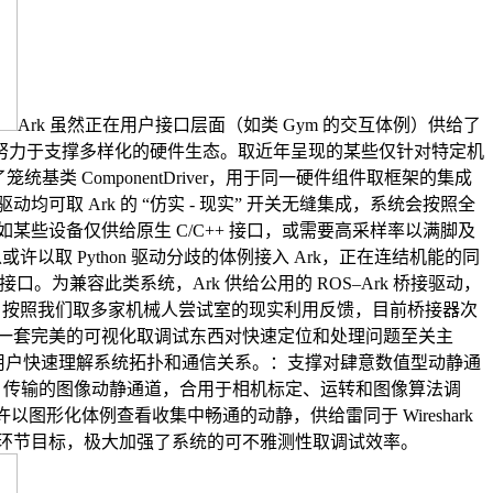
Ark 虽然正在用户接口层面（如类 Gym 的交互体例）供给了
努力于支撑多样化的硬件生态。取近年呈现的某些仅针对特定机
统基类 ComponentDriver，用于同一硬件组件取框架的集成
动均可取 Ark 的 “仿实 - 现实” 开关无缝集成，系统会按照全
某些设备仅供给原生 C/C++ 接口，或需要高采样率以满脚及
或许以取 Python 驱动分歧的体例接入 Ark，正在连结机能的同
口。为兼容此类系统，Ark 供给公用的 ROS–Ark 桥接驱动，
润过渡径。按照我们取多家机械人尝试室的现实利用反馈，目前桥接器次
因而一套完美的可视化取调试东西对快速定位和处理问题至关主
帮用户快速理解系统拓扑和通信关系。：支撑对肆意数值型动静通
 传输的图像动静通道，合用于相机标定、运转和图像算法调
以图形化体例查看收集中畅通的动静，供给雷同于 Wireshark
）等环节目标，极大加强了系统的可不雅测性取调试效率。