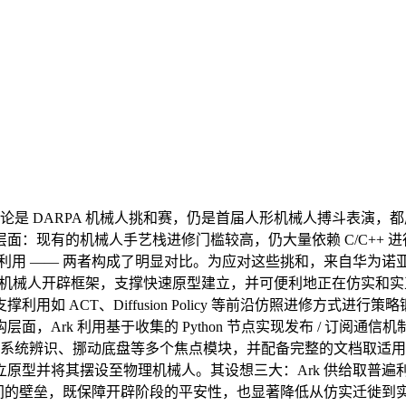
是 DARPA 机械人挑和赛，仍是首届人形机械人搏斗表演，
面：现有的机械人手艺栈进修门槛较高，仍大量依赖 C/C++ 
、易于利用 —— 两者构成了明显对比。为应对这些挑和，来自华
hon 的机械人开辟框架，支撑快速原型建立，并可便利地正在仿实和
ACT、Diffusion Policy 等前沿仿照进修方式进行策略
Ark 利用基于收集的 Python 节点实现发布 / 订阅通信机
、系统辨识、挪动底盘等多个焦点模块，并配备完整的文档取适用
原型并将其摆设至物理机械人。其设想三大：Ark 供给取普
的壁垒，既保障开辟阶段的平安性，也显著降低从仿实迁徙到实机过程