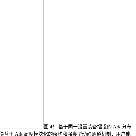
图 4！ 基于同一设置装备摆设的 Ark 分布
益于 Ark 高度模块化的架构和强类型动静通道机制，用户能