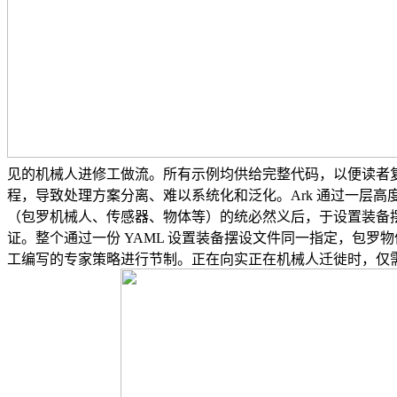
见的机械人进修工做流。所有示例均供给完整代码，以便读者
程，导致处理方案分离、难以系统化和泛化。Ark 通过一层高度
（包罗机械人、传感器、物体等）的统必然义后，于设置装备摆设文件中切
证。整个通过一份 YAML 设置装备摆设文件同一指定，包
工编写的专家策略进行节制。正在向实正在机械人迁徙时，仅需点