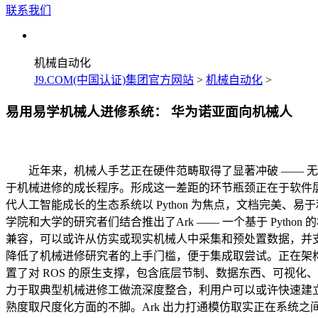
联系我们
机械自动化
J9.COM(中国认证)集团官方网站
>
机械自动化
>
易用易学机械人进修系统： 华为诺亚面向机械人
近年来，机械人手艺正在硬件范畴取得了显著冲破 —— 无论
于机械进修的成长程序。形成这一差距的环节瓶颈正在于软件层
代人工智能成长的生态系统以 Python 为焦点，文档完美
学院和大学的研究者们结合推出了Ark —— 一个基于 Pyt
兼容，可以或许从仿实或现实机械人中采集和预处置数据，并支撑利用如 
降低了机械进修研究者的上手门槛，便于集成取尝试。正在架构层面，
置了对 ROS 的原生支撑，包含底层节制、数据东西、可视化
力于取典型机械进修工做流深度整合，利用户可以或许快速建立
熟度取尺度化方面的不脚。Ark 出力打通模仿取实正在系统之间