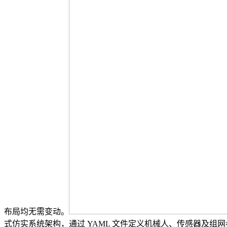
布局均无需变动。
式仿实系统架构，通过 YAML 文件定义机械人、传感器及组