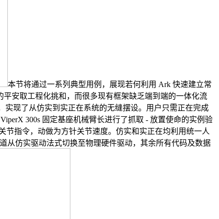
本节将通过一系列典型用例，展现若何利用 Ark 快速建立常
的平安取工程化挑和，而很多现有框架缺乏端到端的一体化流
动架构，实现了从仿实到实正在系统的无缝摆设。用户只需正在完成
perX 300s 固定基座机械臂长进行了抓取 - 放置使命的实例验
前关节指令，动做为方针关节速度。仿实和实正在均利用统一人
静通道从仿实驱动法式切换至物理硬件驱动，其余所有代码及数据