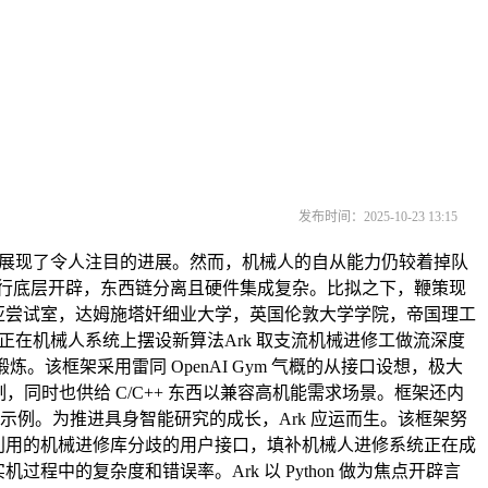
发布时间：2025-10-23 13:15
都展现了令人注目的进展。然而，机械人的自从能力仍较着掉队
进行底层开辟，东西链分离且硬件集成复杂。比拟之下，鞭策现
为诺亚尝试室，达姆施塔奸细业大学，英国伦敦大学学院，帝国理工
实正在机械人系统上摆设新算法Ark 取支流机械进修工做流深度
锻炼。该框架采用雷同 OpenAI Gym 气概的从接口设想，极大
制，同时也供给 C/C++ 东西以兼容高机能需求场景。框架还内
示例。为推进具身智能研究的成长，Ark 应运而生。该框架努
遍利用的机械进修库分歧的用户接口，填补机械人进修系统正在成
中的复杂度和错误率。Ark 以 Python 做为焦点开辟言