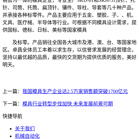
销售为一体的模具企业，专业生产SKD-61和SKH-51顶针、托
针、司筒、托筒、扁顶针、镶件、导柱、导套等几十种产品，
并承接各种标零件。产品主要应用于五金、塑胶、子、、机、
文具、医疗械、半导体等行业。可根据不同模具设计需求，提
供国标、德标、日标、美标等国家模具
及标零。产品销往全国各大城市及港、澳、台、等国家地
区。卓昌全体员工本着以求生存，以信誉求发展的经营理念，
坚持以最优越的品质，最快的交货期为提供优质的服务，美好
明天。
上一篇：
我国模具生产企业达2.5万家销售额突破1700亿元
下一篇：
模具行业转型步伐加快 未来发展前景可期
快捷导航
关于我们
机械自动化