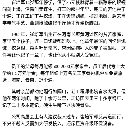
崔培军14岁那年停学，借了35元钱就背着一箱赊来的眼镜
闯荡上海，沿街叫卖谋生，打工的那些年里，底层的苦他尝了
个遍：正在工矿下井挖煤，正在饭馆刷碗，摆过地摊，后来自
学电气手艺，曲到接触维修千斤顶才算坐稳脚跟。
1965年，崔培军出生正在河南长垣黄河滩区的贫苦家庭，
家里五个孩子，连一口饱饭都难吃上。他童年最深的回忆是饥
饿，挖葛根、捋树叶是常态，曾因偷摘别人的麦子被狠狠，这
件事让他记了一辈子，也让他从小就别人受冤枉。
员工的父母每月能领500-2000元孝亲金，员工后代考上大
学给1-5万元学金；每年组织上万名员工家眷包机包车免费旅
逛，海南、云南、逛个遍。
其时亲朋都劝他隔行如隔山，老工程师也婉言水太深，但
他花两年时间，跑了十余万公里，走访国表里三十多家钢厂，
记了二十多本笔记，硬生生啃下这块硬骨头。
公司高层会上有人建议裁人过冬，崔培军却反其道而行，
不只不裁人反而加大研发投入，还斥巨资升级环保设备。