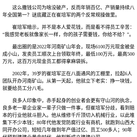
这么撒钱公司为啥没破产，反而年销百亿、产销量持续八
年全国第一？谜底藏正在崔培军的两个反常规操做里。
崔培军暗示，并不是本人爱花钱，而是看不得员工辛苦：
“我感觉老板就像家长一样，你的孩子需要钱，你给不给？”。
最出圈的是2022年河南矿山年会，现场6100万元现金被垒
成小山，发卖员工顺次上台领取年终，最低100万元，最高500
万元，这百万元现金员工都得拿麻袋拆。
2002年，39岁的崔培军正在八面通风的工棚里，拉起6人
团队开办河南矿山。从第一天起，他就立下老实：挣一块钱，
就要给员工分八毛。
良多人印象中，赤手起身的创业者会更有守山河的执念，
良多老一辈企业家一辈子只做一件事，但崔培军分歧，看到赔
本的行业他就斗胆入。他从维修千斤顶切入机械行业，以此堆
集下不少本钱；80年代他发觉防腐行业有商机，就跑到山西大
同开办公司，短短几年做到年产值过亿、员工500多人；90年