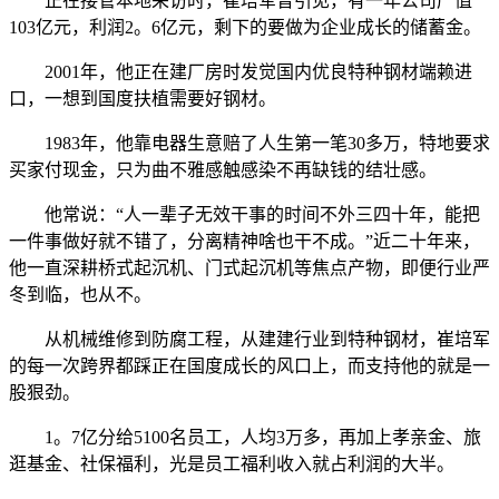
正在接管本地采访时，崔培军曾引见，有一年公司产值
103亿元，利润2。6亿元，剩下的要做为企业成长的储蓄金。
2001年，他正在建厂房时发觉国内优良特种钢材端赖进
口，一想到国度扶植需要好钢材。
1983年，他靠电器生意赔了人生第一笔30多万，特地要求
买家付现金，只为曲不雅感触感染不再缺钱的结壮感。
他常说：“人一辈子无效干事的时间不外三四十年，能把
一件事做好就不错了，分离精神啥也干不成。”近二十年来，
他一直深耕桥式起沉机、门式起沉机等焦点产物，即便行业严
冬到临，也从不。
从机械维修到防腐工程，从建建行业到特种钢材，崔培军
的每一次跨界都踩正在国度成长的风口上，而支持他的就是一
股狠劲。
1。7亿分给5100名员工，人均3万多，再加上孝亲金、旅
逛基金、社保福利，光是员工福利收入就占利润的大半。