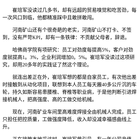
崔培军没读过几多书，却有远超的贸易嗅觉和吃苦劲，每
一次风口到临，他都精准踩中且敢拼敢闯。
河南矿山还有个很奇葩的老实，河南矿山不打卡、不签
到，没有严苛KPI，却有一条铁律：不贡献父母者，辞退。
哈佛商学院有项研究：员工对劲度每提高5%，客户对劲
度就提高1。3%，企业利润增加0。5%。崔培军没读过这项研
究，却用20多年的实践证了然这个理论。
就连出差正在外，崔培军想的都是自家员工，有次他出差
时接触到从动化项目，联想到本人员工每天搬40多公斤沉的车
轮，持久如斯容易患腰椎、脊椎等职业病，于是他判断引进焊
接机械人，把高强度、高的工做交给机械。
现在，河南矿业车间里高难度焊接全由机械人完成，员工
只担任把控质量，工做强度降低，收入却没减幸福感曲线上
升。