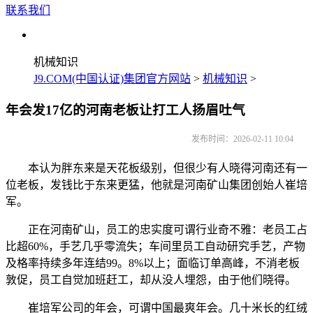
联系我们
机械知识
J9.COM(中国认证)集团官方网站
>
机械知识
>
年会发17亿的河南老板让打工人扬眉吐气
发布时间：2026-02-11 10:04
本认为胖东来是天花板级别，但很少有人晓得河南还有一
位老板，发钱比于东来更猛，他就是河南矿山集团创始人崔培
军。
正在河南矿山，员工的忠实度可谓行业奇不雅：老员工占
比超60%，手艺几乎零流失；车间里员工自动研究手艺，产物
及格率持续多年连结99。8%以上；面临订单高峰，不消老板
敦促，员工自觉加班赶工，却从没人埋怨，由于他们晓得。
崔培军公司的年会，可谓中国最爽年会。几十米长的红绒