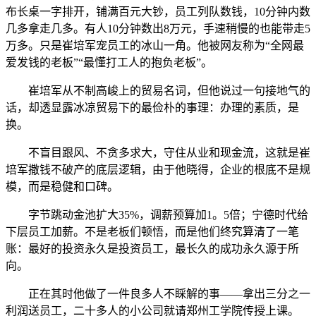
布长桌一字排开，铺满百元大钞，员工列队数钱，10分钟内数
几多拿走几多。有人10分钟数出8万元，手速稍慢的也能带走5
万多。只是崔培军宠员工的冰山一角。他被网友称为“全网最
爱发钱的老板”“最懂打工人的抱负老板”。
崔培军从不制高峻上的贸易名词，但他说过一句接地气的
话，却透显露冰凉贸易下的最俭朴的事理：办理的素质，是
换。
不盲目跟风、不贪多求大，守住从业和现金流，这就是崔
培军撒钱不破产的底层逻辑，由于他晓得，企业的根底不是规
模，而是稳健和口碑。
字节跳动金池扩大35%，调薪预算加1。5倍；宁德时代给
下层员工加薪。不是老板们顿悟，而是他们终究算清了一笔
账：最好的投资永久是投资员工，最长久的成功永久源于所
向。
正在其时他做了一件良多人不睬解的事——拿出三分之一
利润送员工，二十多人的小公司就请郑州工学院传授上课。