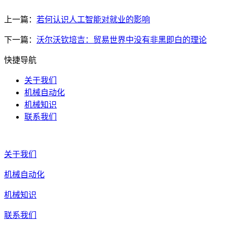
上一篇：
若何认识人工智能对就业的影响
下一篇：
沃尔沃钦培吉：贸易世界中没有非黑即白的理论
快捷导航
关于我们
机械自动化
机械知识
联系我们
关于我们
机械自动化
机械知识
联系我们