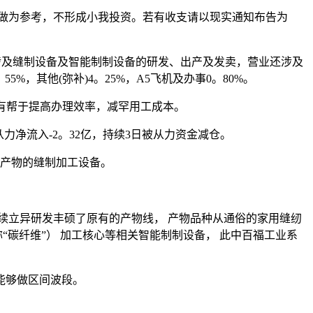
做为参考，不形成小我投资。若有收支请以现实通知布告为
务涉及缝制设备及智能制制设备的研发、出产及发卖，营业还涉及
%，其他(弥补)4。25%，A5飞机及办事0。80%。
，有帮于提高办理效率，减罕用工成本。
从力净流入-2。32亿，持续3日被从力资金减仓。
等产物的缝制加工设备。
持续立异研发丰硕了原有的产物线， 产物品种从通俗的家用缝纫
“碳纤维”） 加工核心等相关智能制制设备， 此中百福工业系
能够做区间波段。