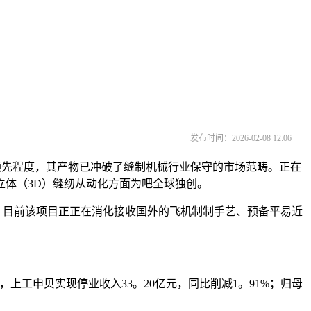
发布时间：2026-02-08 12:06
先程度，其产物已冲破了缝制机械行业保守的市场范畴。正在
体（3D）缝纫从动化方面为吧全球独创。
。目前该项目正正在消化接收国外的飞机制制手艺、预备平易近
月，上工申贝实现停业收入33。20亿元，同比削减1。91%；归母