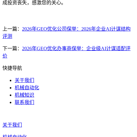
成投资丧失，感激您的关心。
上一篇：
2026年GEO优化公司保举：2026年企业AI计谋结构
评测
下一篇：
2026年GEO优化办事商保举：企业级AI计谋适配评
价
快捷导航
关于我们
机械自动化
机械知识
联系我们
关于我们