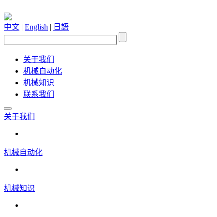
中文
|
English
|
日語
关于我们
机械自动化
机械知识
联系我们
关于我们
机械自动化
机械知识