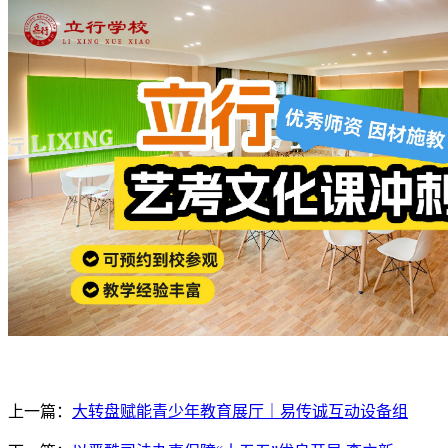
上一篇：
大转盘赋能青少年教育展厅｜易传诚互动设备组