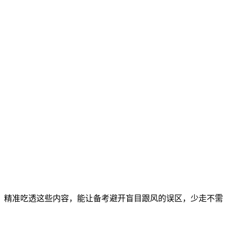
精准吃透这些内容，能让备考避开盲目跟风的误区，少走不需