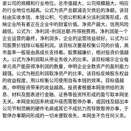
家公司的规模和行业地位。总市值越大，公司规模越大，响应
的行业地位也越高。公式为资产总额减去欠债后的净额。该目
标由实收本钱、本钱公积、亏损公积和未分派利润等形成，反
映企业所有者正在企业中的财富价值。净资产越大，信用风险
越低。公式为：净利润=利润总额-所得税费用。净利润是一个
企业运营的最终，净利润多，企业的运营效益就好。公式为公
司股票价钱除以每股利润。该目标次要是权衡公司的价值，高
市盈率一般是由高成长支持着。股票越廉价，相对投资价值越
大。公式为净利润取从停业务收入的比率。该目标暗示企业每
单元资产能获得净利润的数量，申明企业全数资产的盈利能力
越强。公式为税后利润取净资产的比率。该目标反映股东权益
的收益程度，用以权衡公司使用自有本钱的效率。目标值越
高，申明投资带来的收益越高。投资者根据本网坐供给的消
息、材料及图表进行金融、证券等投资所形成的盈亏取本网坐
无关。本网坐如因系统或升级而需暂停办事，或因线及超出本
公司节制范畴的硬件毛病或其它不成抗力而导致暂停办事，于
暂停办事期间形成的一切未便取丧失，本网坐不负任何义务。