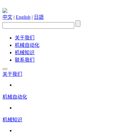
中文
|
English
|
日語
关于我们
机械自动化
机械知识
联系我们
关于我们
机械自动化
机械知识