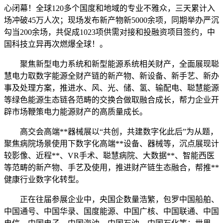
心闭幕！全球120多个国度和地域的专业不雅众，三天累计入
场冲破45万人次；现场发布新产物新5000余项，同期举办严沉
勾当200余场，共促成1023项供需对接和投融资项目签约，中
国科技立异再次燃爆全球！。
聚焦新型电力系统和新型能源系统相关财产，全面展现聪
慧电力取数字能源全财产链的新产物、新设备、新手艺、新办
事及处理方案，推进水、风、光、储、氢、输配电、聪慧能源
等绿色能源生态链各范畴的交换合做取融合成长，帮力企业开
辟市场鞭策电力能源财产的高质量成长。
高交会高端**器械展以“共创，共建数字化此后”为从题，
聚焦病院场景使用下数字化高端**设备、器械等，沉点展现计
较影像、近程**、VR手术、聪慧病院、大数据**、智能西医
等范畴的新产物、手艺及使用，推进财产链生态融合，帮推**
健康行业数字化转型。
正在往届参展企业中，央国企数量浩繁，包罗中国船舶、
中国通号、中国华录、国度能源、中国广核、中国联通、中国