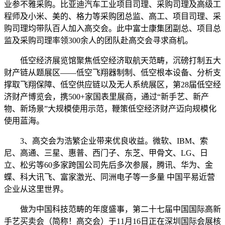
业参不雅采购。比亚迪汽车工业项目司理、采购司理及高级工
程师及小米、美的、格力等采购团总监、高工、项目司理、采
购司理均带队百人加入高交会。此中富士康集团副总、项目总
监及采购司理率领300余人的团队赴高交会寻求商机。
低空经济展览馆聚焦低空经济取航天范畴，沉磅打制五大
财产链从题展区——低空飞翔器制制、低空根本设备、分析支
撑取飞翔保障、低空供应链以及无人系统展区，第28届低空经
济财产博览会，携500+家国表里展商，通过“新手艺、新产
物、新场景”大规模使用示范，鞭策低空经济财产迈向规模化
使用蓝海。
3、高交会为浩繁企业带来优良收益。微软、IBM、索
尼、高通、三星、惠普、西门子、东芝、甲骨文、LG、日
立、松劣等60多家跨国公司先后多次参展，腾讯、华为、金
蝶、科大讯飞、富家激光、同洲电子等一多量 中国平易近营
企业从这里世界。
做为中国科技范畴的年度盛事，第二十七届中国国际高新
手艺买卖会（简称！高交会）于11月16日正在深圳国际会展核