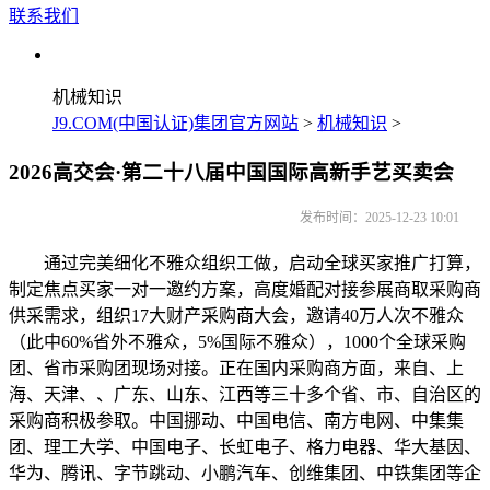
联系我们
机械知识
J9.COM(中国认证)集团官方网站
>
机械知识
>
2026高交会·第二十八届中国国际高新手艺买卖会
发布时间：2025-12-23 10:01
通过完美细化不雅众组织工做，启动全球买家推广打算，
制定焦点买家一对一邀约方案，高度婚配对接参展商取采购商
供采需求，组织17大财产采购商大会，邀请40万人次不雅众
（此中60%省外不雅众，5%国际不雅众），1000个全球采购
团、省市采购团现场对接。正在国内采购商方面，来自、上
海、天津、、广东、山东、江西等三十多个省、市、自治区的
采购商积极参取。中国挪动、中国电信、南方电网、中集集
团、理工大学、中国电子、长虹电子、格力电器、华大基因、
华为、腾讯、字节跳动、小鹏汽车、创维集团、中铁集团等企