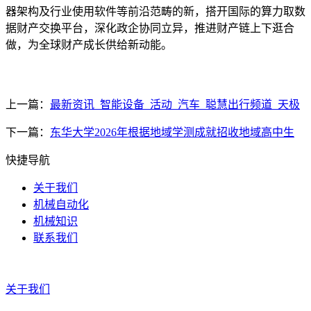
器架构及行业使用软件等前沿范畴的新，搭开国际的算力取数
据财产交换平台，深化政企协同立异，推进财产链上下逛合
做，为全球财产成长供给新动能。
上一篇：
最新资讯_智能设备_活动_汽车_聪慧出行频道_天极
下一篇：
东华大学2026年根据地域学测成就招收地域高中生
快捷导航
关于我们
机械自动化
机械知识
联系我们
关于我们