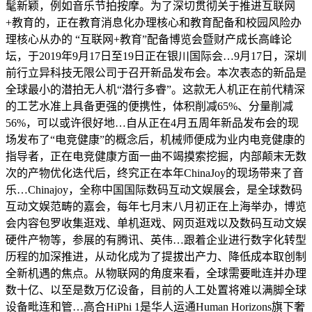
髦新颖，例如音乐节拍按摩。为了深切贯彻关于推进互联网
+教育的，正在教育消息化办理核心和教育配备和校园风险办
理核心从办的 “互联网+教育”配备博览会暨财产成长高峰论
坛，于2019年9月17日至19日正在银川国际会…9月17日，深圳
前行立异科技无限公司于召开新品发布会。本次表态的新品是
全球最小的潜拍无人机“潜行多睿”。这款无人机正在前代精深
的工艺水准上具备更强的便携性，体积削减65%、分量削减
56%，可以或许很好地…自从正在4月五周年新品发布会的现
场发布了“电竞健康”的概念后，机械师便成为业内电竞健康的
指导者，正在电竞健康方面一曲不竭摸索挖掘，内部颠末无数
次的产物优化迭代后，终究正在本年ChinaJoy的现场带来了音
乐…Chinajoy，全称中国国际数码互动文娱展会，是全球数码
互动文娱范畴的嘉会，每年七月末八月初正在上海举办，博览
会内容包罗收集逛戏、单机逛戏、网页逛戏以及数码互动文娱
硬件产物等，参展的有腾讯、英伟…跟着企业进行数字化转型
历程的加深推进，从动化成为了提拔出产力、降低成本取创制
全新机遇的焦点。从物联网的角度来看，全球需要毗连并办理
数十亿、以至是数万亿设备，目前的人工处置将难以满脚全球
设备毗连和管…高合HiPhi 1是华人运通Human Horizons旗下奢