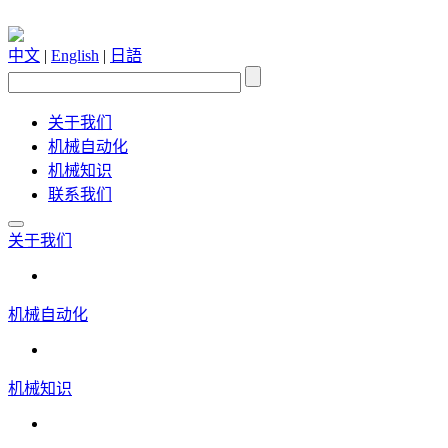
中文
|
English
|
日語
关于我们
机械自动化
机械知识
联系我们
关于我们
机械自动化
机械知识