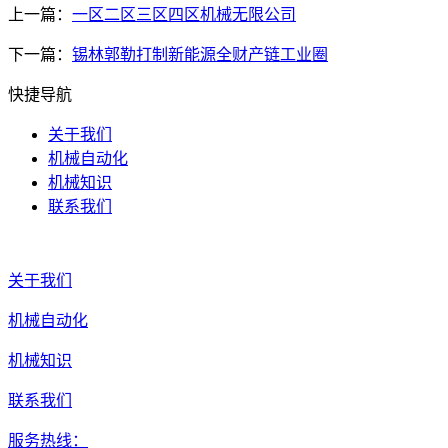
上一篇：
一区二区三区四区机械无限公司
下一篇：
锡林郭勒打制新能源全财产链工业圈
快捷导航
关于我们
机械自动化
机械知识
联系我们
关于我们
机械自动化
机械知识
联系我们
服务热线：