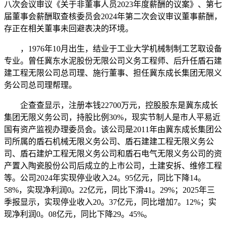
八次会议审议《关于非董事人员2023年度薪酬的议案》、第七
届董事会薪酬取查核委员会2024年第二次会议审议董事薪酬，
存正在相关董事未回避表决的环境。
，1976年10月出生，结业于工业大学机械制制工艺取设备
专业。曾任冀东水泥股份无限公司义务工程师、后升任盾石建
建工程无限公司总司理、施行董事、担任冀东成长集团无限义
务公司总司理帮理。
企查查显示，注册本钱22700万元，控股股东是冀东成长
集团无限义务公司，持股比例30%，现实节制人是市人平易近
国有资产监视办理委员会。该公司是2011年由冀东成长集团公
司所属的盾石机械无限义务公司、盾石建建工程无限义务公
司、盾石建炉工程无限义务公司和盾石电气无限义务公司的资
产置入陶瓷股份公司后成立的上市公司，土建安拆、维修工程
等。公司2024年实现停业收入24。95亿元，同比下降14。
58%，实现净利润0。22亿元，同比下滑41。29%；2025年三
季报显示，实现停业收入20。37亿元，同比增加7。12%；实
现净利润0。08亿元，同比下降29。45%。