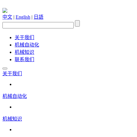
中文
|
English
|
日語
关于我们
机械自动化
机械知识
联系我们
关于我们
机械自动化
机械知识