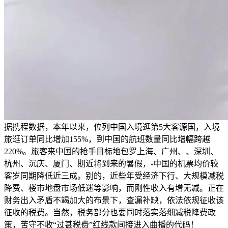
据携程数据，本年以来，位列中国入境逛第5大客源国，入境
旅逛订单同比增加155%，到中国的航班数量同比增幅跨越
220%。旅客来中国的抢手目标地包罗上海、广州、、深圳、
杭州、沉庆、厦门、期近将到来的暑假，-中国的机票均价较
客岁同期降低近三成。别的，近些年受经济下行、大规模减税
降费、楼市地盘市场低迷等影响，而刚性收入有增无减。正在
财务出入矛盾不竭加大的布景下，查漏补缺，依法依规征收该
征收的税费。当然，税务部分也要同时落实落细减税降费政
策，苦守不收“过甚税费”红线款间接进入曲播的代码！