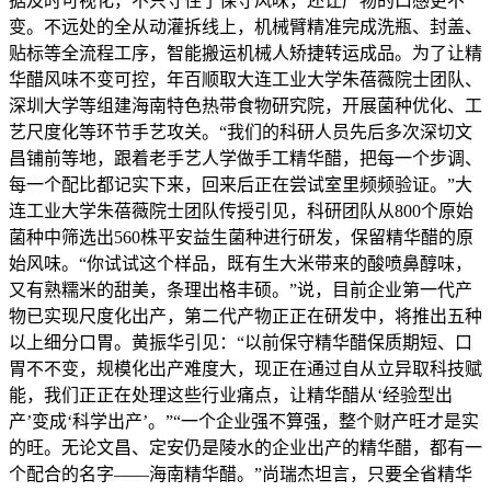
据及时可视化，不只守住了保守风味，还让产物的口感更不
变。不远处的全从动灌拆线上，机械臂精准完成洗瓶、封盖、
贴标等全流程工序，智能搬运机械人矫捷转运成品。为了让精
华醋风味不变可控，年百顺取大连工业大学朱蓓薇院士团队、
深圳大学等组建海南特色热带食物研究院，开展菌种优化、工
艺尺度化等环节手艺攻关。“我们的科研人员先后多次深切文
昌铺前等地，跟着老手艺人学做手工精华醋，把每一个步调、
每一个配比都记实下来，回来后正在尝试室里频频验证。”大
连工业大学朱蓓薇院士团队传授引见，科研团队从800个原始
菌种中筛选出560株平安益生菌种进行研发，保留精华醋的原
始风味。“你试试这个样品，既有生大米带来的酸喷鼻醇味，
又有熟糯米的甜美，条理出格丰硕。”说，目前企业第一代产
物已实现尺度化出产，第二代产物正正在研发中，将推出五种
以上细分口胃。黄振华引见：“以前保守精华醋保质期短、口
胃不不变，规模化出产难度大，现正在通过自从立异取科技赋
能，我们正正在处理这些行业痛点，让精华醋从‘经验型出
产’变成‘科学出产’。”“一个企业强不算强，整个财产旺才是实
的旺。无论文昌、定安仍是陵水的企业出产的精华醋，都有一
个配合的名字——海南精华醋。”尚瑞杰坦言，只要全省精华