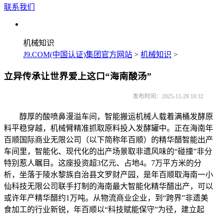
联系我们
机械知识
J9.COM(中国认证)集团官方网站
>
机械知识
>
立异传承让世界爱上这口“海南酸汤”
发布时间：2025-11-28 18:32
醇厚的酸喷鼻漫溢车间，智能搬运机械人载着满桶发酵原
料平稳穿越，机械臂精准抓取原料投入发酵罐中。正在海南年
百顺国际商业无限公司（以下简称年百顺）的精华醋智能出产
车间里，智能化、现代化的出产场景取非遗风味的“碰撞”非分
特别惹人瞩目。这座投资超3亿元、占地4。7万平方米的分
析，坐落于陵水黎族自治县文罗财产园，是年百顺取海南一小
仙科技无限公司联手打制的海南最大智能化精华醋出产，可以
或许年产精华醋约1万吨。从物流商业企业，到“跨界”非遗美
食加工的行业新锐，年百顺以“科技赋能保守”为径，建立起