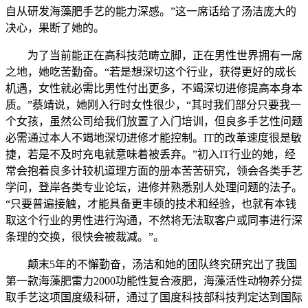
自从研发海藻肥手艺的能力深感。”这一席话给了汤洁庞大的
决心，果断了她的。
为了当前能正在高科技范畴立脚，正在男性世界拥有一席
之地，她吃苦勤奋。“若是想深切这个行业，获得更好的成长
机遇，女性就必需比男性付出更多，不竭深切进修提高本身本
质。”蔡靖说，她刚入行时女性很少，“其时我们部分只要我一
个女孩，虽然公司给我们放置了入门培训，但良多手艺性问题
必需通过本人不竭地深切进修才能控制。IT的改革速度很是敏
捷，若是不及时充电就意味着被丢弃。”初入IT行业的她，经
常会抱着良多计较机道理方面的册本苦苦研究，领会各类手艺
学问，登岸各类专业论坛，进修并熟悉别人处理问题的法子。
“只要普遍接触，才能具备更丰硕的技术和经验，也就有本钱
取这个行业的男性进行沟通，不然将无法取客户或同事进行深
条理的交换，很快会被裁减。”。
颠末5年的不懈勤奋，汤洁和她的团队终究研究出了我国
第一款海藻肥雷力2000功能性复合液肥，海藻活性动物养分提
取手艺这项国度级科研，通过了国度科技部科技判定达到国际