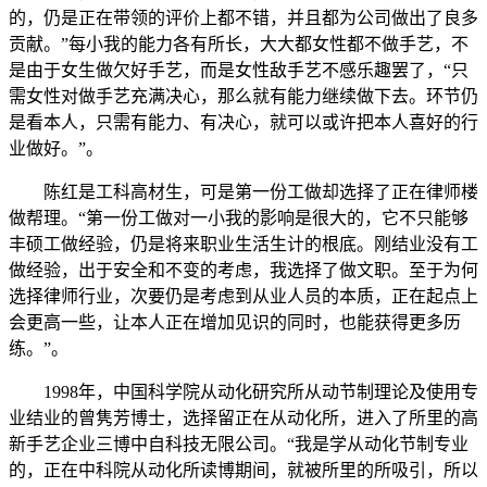
的，仍是正在带领的评价上都不错，并且都为公司做出了良多
贡献。”每小我的能力各有所长，大大都女性都不做手艺，不
是由于女生做欠好手艺，而是女性敌手艺不感乐趣罢了，“只
需女性对做手艺充满决心，那么就有能力继续做下去。环节仍
是看本人，只需有能力、有决心，就可以或许把本人喜好的行
业做好。”。
陈红是工科高材生，可是第一份工做却选择了正在律师楼
做帮理。“第一份工做对一小我的影响是很大的，它不只能够
丰硕工做经验，仍是将来职业生活生计的根底。刚结业没有工
做经验，出于安全和不变的考虑，我选择了做文职。至于为何
选择律师行业，次要仍是考虑到从业人员的本质，正在起点上
会更高一些，让本人正在增加见识的同时，也能获得更多历
练。”。
1998年，中国科学院从动化研究所从动节制理论及使用专
业结业的曾隽芳博士，选择留正在从动化所，进入了所里的高
新手艺企业三博中自科技无限公司。“我是学从动化节制专业
的，正在中科院从动化所读博期间，就被所里的所吸引，所以