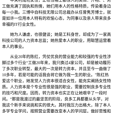
中关村成功女性，正在性格上都惊人的类似：开畅、、对
工做充满了固执和热情，她们用本人的性格特质，传染着身边
每一小我。三博中自科技无限公司总裁办从任曾隽芳博士，就
是如许一位用本人特有的欢愉心态，为同事以及亲人带来良多
幸福的IT行业女性。
她为人谦虚，也很健谈；她是工科身世，却成为了一家高
科技公司的人力资本总监；她热爱本人的职业，用聪慧运营着
本人的事业。
从业20年的陈红，凭仗优良的营业能力和较强的专业性涉
脚过多个行业“工做20年来，我只换过4家公司，却是被动履历
了多次职业转型，最大的一次是转力资本，并且至今一曲做了
10多年，若是可能的话我会将它做为我一生的职业。”陈红热
爱这个职业，她发觉人力资本很适合女性，能充实阐扬女性特
质。人力资本是个专业性很是强的职业，需要控制良多专业性
的技巧和尺度。因而，转力资本也实正在让她艰辛了一段时
间。“那是我渡过的最坚苦的阶段，良多工具都要从头学，对
我这个新手来说挑和实的很大。其时我压力出格大，除了本人
多学专业学问，按照营业需要改变本人的学问层，做好思惟和