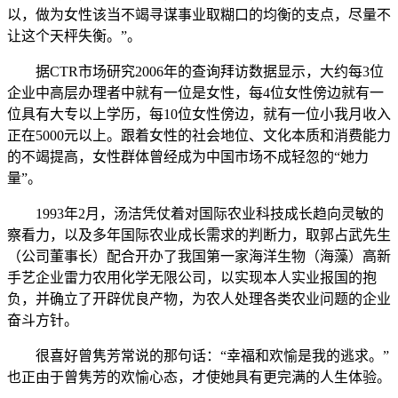
以，做为女性该当不竭寻谋事业取糊口的均衡的支点，尽量不
让这个天枰失衡。”。
据CTR市场研究2006年的查询拜访数据显示，大约每3位
企业中高层办理者中就有一位是女性，每4位女性傍边就有一
位具有大专以上学历，每10位女性傍边，就有一位小我月收入
正在5000元以上。跟着女性的社会地位、文化本质和消费能力
的不竭提高，女性群体曾经成为中国市场不成轻忽的“她力
量”。
1993年2月，汤洁凭仗着对国际农业科技成长趋向灵敏的
察看力，以及多年国际农业成长需求的判断力，取郭占武先生
（公司董事长）配合开办了我国第一家海洋生物（海藻）高新
手艺企业雷力农用化学无限公司，以实现本人实业报国的抱
负，并确立了开辟优良产物，为农人处理各类农业问题的企业
奋斗方针。
很喜好曾隽芳常说的那句话：“幸福和欢愉是我的逃求。”
也正由于曾隽芳的欢愉心态，才使她具有更完满的人生体验。