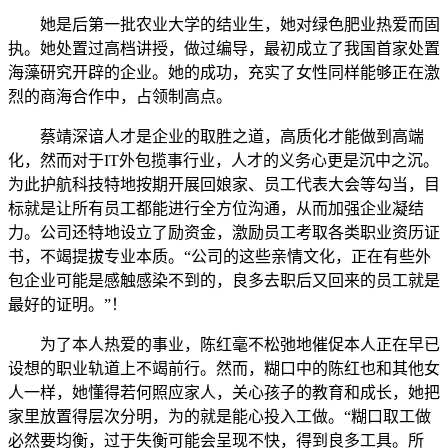
她是后第一批农业大学的结业生，她对绿色肥业热爱而固
执。她处置过高档讲授，做过编导，最初成立了我国首家处置
海藻研究开辟的企业。她的成功，充实了女性同样能够正在激
烈的商海合作中，占领制高点。
蔡靖深谙人才是企业的取胜之道，高质化才能做到高端
化，然而对于IT外包揽事行业，人才的义务心更是沉中之沉。
为此护航科技特地按期开展回娘家、员工代表大会等勾当，目
标就是让所有员工都能进行全方位沟通，从而加强企业凝结
力。公司还特地设立了励资金，激励员工考取各类职业资历证
书，不竭提拔专业本质。“公司的这些亲情文化，正在有些外
包企业可能是感触感染不到的，良多去职后又回来的员工就是
最好的证明。”！
为了本人热爱的事业，陈红毫不松弛地催促本人正在早已
设想的职业轨道上不竭前行。然而，糊口中的陈红也和其他女
人一样，她懂得若何照应家人，关心孩子的教育和成长，她把
家里放置得层次分明，为的就是能心投入工做。“糊口取工做
必然要均衡，过于失衡可能会呈现不快，得到良多工具。所