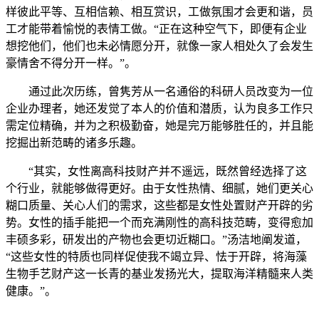
样彼此平等、互相信赖、相互赏识，工做氛围才会更和谐，员
工才能带着愉悦的表情工做。“正在这种空气下，即便有企业
想挖他们，他们也未必情愿分开，就像一家人相处久了会发生
豪情舍不得分开一样。”。
通过此次历练，曾隽芳从一名通俗的科研人员改变为一位
企业办理者，她还发觉了本人的价值和潜质，认为良多工作只
需定位精确，并为之积极勤奋，她是完万能够胜任的，并且能
挖掘出新范畴的诸多乐趣。
“其实，女性离高科技财产并不遥远，既然曾经选择了这
个行业，就能够做得更好。由于女性热情、细腻，她们更关心
糊口质量、关心人们的需求，这些都是女性处置财产开辟的劣
势。女性的插手能把一个而充满刚性的高科技范畴，变得愈加
丰硕多彩，研发出的产物也会更切近糊口。”汤洁地阐发道，
“这些女性的特质也同样促使我不竭立异、怯于开辟，将海藻
生物手艺财产这一长青的基业发扬光大，提取海洋精髓来人类
健康。”。