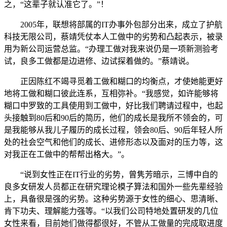
之，“这辈子就认准它了。”！
2005年，联想将部属的IT办事外包部分出来，成立了护航
科技无限公司，蔡靖凭仗本人工做中的劣势和凸起表示，被录
用为新公司运营总监。“办理工做对我来说仍是一项新测验考
试，良多工做都是边进修、边试探着做的。”蔡靖说。
正因陈红不竭寻觅着工做和糊口的均衡点，才使她能更好
地将工做和糊口彼此连系，互相弥补。“我感觉，如许能够将
糊口中罗致的工具使用到工做中，好比我们聘请过程中，也起
头接触到80后和90后的简历，他们的成长是我所不领会的，可
是我能够从我儿子履历的成长过程，领会80后、90后年轻人所
处的社会空气和他们的成长、进修形态以及面对的压力等，这
对我正在工做中的帮帮出格大。”。
“说到女性正在IT行业的劣势，曾隽芳暗示，三博中自的
良多女研发人员都正在研究理论模子算法和国外一些先辈经验
上，具备很是强的劣势。这种劣势源于女性的细心、思清晰、
肯下功夫、理解能力强等。“以我们公司特地处置研发的几位
女性来看，目前她们做得都很好，不管从工做量的完成取进度