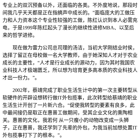
专业上的双沉预备以外，还面临的各类。不外度地说，那段时
间我几乎天天都是正在指摘声中成长的。”面临庞大的工做压
力和人力资本这个专业性较强的工做，陈红认识到本人必需充
电，于是1999年陈红起头了漫长的继续性进修MBA、以至后
来的哲学进修。
现在做为雷力公司总司理的汤洁，当初大学刚结业时侯，
选择了留正在母校做一名大学教师，由于她深知人才对于农业
成长的主要性，“人才是行业成长的源动力，因为其时我国农
业科技人才极端匮乏，所以想为培育更多高本质的农业科技人
才出一份力。”。
2002年，蔡靖完成了职业生活生计中的第一次主要转型从
软硬件的开辟设想转行做IT外包揽事，此次转型给蔡靖的职业
生活生计开创了一片新六合。“促使我转型的要素有良多，此
中最间接仍是取正在惠普工做期间，受其企业文化的熏陶相
关。惠普的文化，我若何 从一只瘦小的动物改变成一头狮
子，正在惠普，我还学到了先辈的外包，为我当前加想处置IT
外包揽事打下了的根本。”。