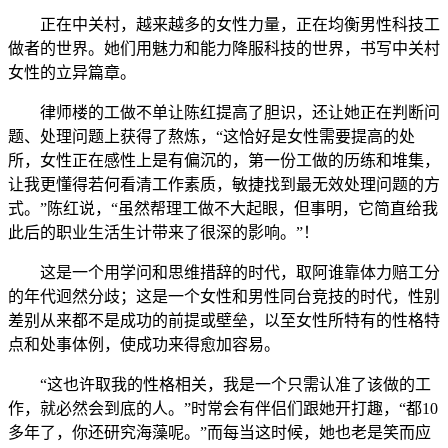
正在中关村，越来越多的女性力量，正在均衡男性科技工
做者的世界。她们用魅力和能力降服科技的世界，书写中关村
女性的立异篇章。
律师楼的工做不单让陈红提高了胆识，还让她正在判断问
题、处理问题上获得了熬炼，“这恰好是女性需要提高的处
所，女性正在感性上是有偏沉的，第一份工做的历练和堆集，
让我更懂得若何看清工作素质，敏捷找到最无效处理问题的方
式。”陈红说，“虽然帮理工做不大起眼，但事明，它简直给我
此后的职业生活生计带来了很深的影响。”！
这是一个用学问和思维措辞的时代，取阿谁靠体力赔工分
的年代迥然分歧；这是一个女性和男性同台竞技的时代，性别
差别从来都不是成功的前提或壁垒，以至女性所特有的性格特
点和处事体例，使成功来得愈加容易。
“这也许取我的性格相关，我是一个只需认准了该做的工
作，就必然会到底的人。”时常会有伴侣们跟她开打趣，“都10
多年了，你还研究海藻呢。”而每当这时候，她也老是笑而应