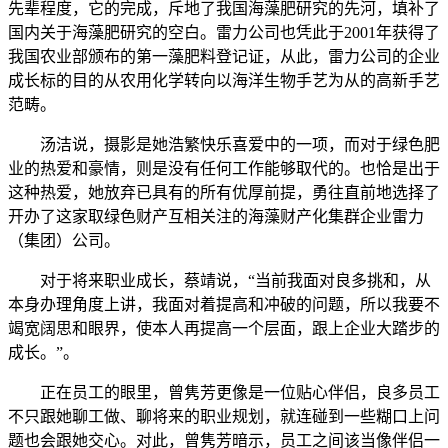
先辈程度，它的完成，斥地了我国海藻肥研究的先河，填补了
国内关于海藻肥研究的空白。雷力公司也凭此于2001年获得了
我国农业部颁布的第一藻肥料登记证，从此，雷力公司的企业
成长标的目的从农用化学转向以海洋生物手艺为从的高新手艺
范畴。
汤洁说，摄影是她浩繁快乐喜爱中的一项，而对于绿色肥
业的热爱和豪情，则是没有任何工作能够取代的。也恰是出于
这种热爱，她放弃已具有的所有优厚前提，勇往直前地选择了
开办了这家取绿色财产互相关注的海藻财产化集群企业雷力
（集团）公司。
对于将来职业成长，蔡靖说，“当前我面对良多挑和，从
本身办理角度上讲，我面对着提高和冲破的问题，所以我要不
竭宽阔思和眼界，使本人再提高一个层面，跟上企业大踏步的
成长。”。
正在员工的眼里，曾隽芳更像是一位贴心伴侣，良多员工
不只跟她聊工做、聊将来的职业规划，就连碰到一些糊口上问
题也会跟她交心。对此，曾隽芳暗示，员工之间该当像伴侣一