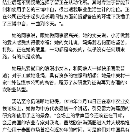
结业后毫不犹疑地选择了留正在从动化所。其时专注于智能节
制和使用手艺的三博中自，很合适我职业生活生计的定位。正
在公司正处于起步成长期间各方面前提都答应的环境下我插手
了三博中自，一曲到今天。”。
她的同事说，跟她做同事很高兴；她的丈夫说，小芳做我
的爱人感受实得很幸福；她的女儿说，妈妈我若何面临坚苦，
打败。正在她的眼里，一切都是夸姣的，似乎没有任何烦末
路，有的只是欢愉。
她是热爱糊口的浪漫小女人，和同龄人一样快乐喜爱普
遍；对于工做她准绳，具有良多的憧憬和胡想；她是中关村一
家IT外包揽事公司的高管，履历了从研发到征询再到办理的3
次职业转型。
汤洁至今仍清晰地记得，1999年12月14日正在泰中农业交
换论坛上，她做为中方代表最初一个讲话，引见雷力海藻肥的
研究和使用手艺的景象。“会场上的掌声至今还响正在耳畔，
会后泰国的农业专家对我说，虽然欧洲海藻肥进入并大规模推
广使用于泰国市场曾经有近20年的时间，可是他们对中国具有