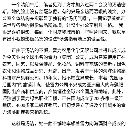
一个晴朗午后，笔者见到了方才加入过两个会议的汤洁密
斯。她的脸上没有丝毫怠倦，有的只是亲热而温暖的浅笑。办
公室全体结构充实彰显了独有的“汤氏气概”，一面记录着她走
遍世界各地的摄影做品粉饰墙，让整个办公室别具一格。“我
很是喜好摄影，每到一个国度我城市拍一些照片回来，我以至
有出小我摄影做品集的设法”汤洁指着墙上的做品说。
正由于汤洁的不懈，雷力农用化学无限公司才得以成长成
为今天业内全球出名的雷力（集团）公司，成为普遍使用正在
农艺、园艺，以及保健品、化妆品、饲料等范畴的集新型绿色
农化和生物成品研究、开辟、出产、发卖于一体的海洋生物高
科技财产集群公司。18年来，她不竭立异成长，本着“先国际
后国内”的营销计谋，使雷力公司不只成为亚洲最大的海藻肥
国际出产商和供应商，产物销往全球73个国度和地域。此外，
还独创了雷力绿色肥业连锁，正在国内成立了200多家一级连
锁店、4000多家二级连锁店，已初步建立了遍及全国城乡的雷
力海藻肥连锁营销系统。
这就是汤洁，她一曲不懈地率领着雷力向海藻财产成长的