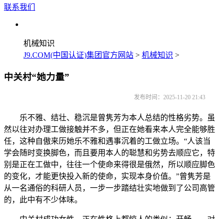
联系我们
机械知识
J9.COM(中国认证)集团官方网站
>
机械知识
>
中关村“她力量”
发布时间：2025-11-20 21:43
乐不雅、结壮、稳沉是曾隽芳为本人总结的性格劣势。虽
然以往对办理工做接触并不多，但正在她看来本人完全能够胜
任，这种自傲来历她乐不雅和遇事沉着的工做立场。“人该当
学会随时变换脚色，而且要用本人的聪慧和劣势去顺应它，特
别是正在工做中，往往一个使命来得很是俄然，所以顺应脚色
的变化，才能更快投入新的使命，实现本身价值。”曾隽芳是
从一名通俗的科研人员，一步一步踏结壮实地做到了公司高管
的，此中有不少体味。