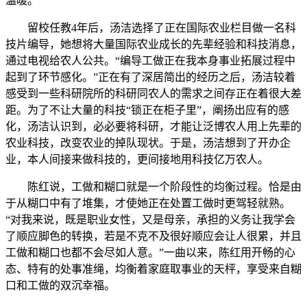
温暖。
留校任教4年后，汤洁选择了正在国际农业栏目做一名科
技片编导，她想将大量国际农业成长的先辈经验和科技消息，
通过电视给农人公共。“编导工做正在我本身事业拓展过程中
起到了环节感化。”正在有了深居简出的经历之后，汤洁较着
感受到一些科研院所的科研同农人的需求之间存正在着很大差
距。为了不让大量的科技“锁正在柜子里”，阐扬出应有的感
化，汤洁认识到，必必要将科研，才能让泛博农人用上先辈的
农业科技，改变农业的掉队现状。于是，汤洁想到了开办企
业，本人间接来做科技的，更间接地用科技亿万农人。
陈红说，工做和糊口就是一个阶段性的均衡过程。恰是由
于从糊口中有了堆集，才使她正在处置工做时更驾轻就熟。
“对我来说，既是职业女性，又是母亲，承担的义务让我学会
了顺应脚色的转换，若是不克不及很好顺应会让人很累，并且
工做和糊口也都不会尽如人意。”一曲以来，陈红用开畅的心
态、特有的处事准绳，均衡着家庭取事业的天枰，享受来自糊
口和工做的双沉幸福。