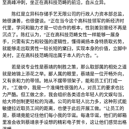
至高峰冲刺，坐正在高科技范畴的前沿，自从立异。
陈红是立异科存储手艺无限公司的行政人力资本部总监，
她很谦善，也很健谈。“正在当今这个高科技领军的新经济时
代里，学问和脑力才是一切合作的根本，性别差别曾经不再是
沉点了。陈红认为，“正在高科技范畴女性一样能够一展身
手，只需有实力和较强的逻辑性，懂得阐扬本身特质取劣势，
就能够走出取男性一较长短的窠臼，实现本身的价值，立脚中
关村，正在高科技范畴闯出属于本人的六合。”。
若是说专业性是蔡靖的制胜之策，那么取部属的相处之道
就是她锦上添花之举。鄙人属的眼里，蔡靖是一位开畅外向，
又有亲和力的带领。她从不摆带领架子，能和员工们打成一
片。“工做中，我是一个准绳性很强的人，对员工的要求也比
力严酷。但工做之余，我会组织各类适合年轻人的文娱勾当，
给大师创制更轻松的沟通。公司的年轻人比力多，这种形式能
敏捷拉近取员工间的距离，也便于此后开展工做。”让员工的
是，蔡靖竟能记住他们每小我的华诞。每逢华诞，他们的邮箱
里准会收到蔡靖亲手设想的精彩电子贺卡，这让他们感觉出格