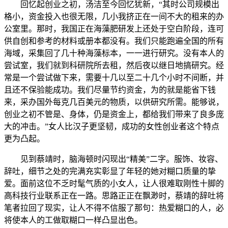
回忆起创业之初，汤洁至今回忆犹新，“其时公司规模出
格小，资金投入也很无限，几小我挤正在一间不大的租来的办
公室里。那时，我国正在海藻肥研发上还处于空白阶段，连可
供自创和参考的材料或册本都没有。我们只能跑遍全国的所有
海域，采集回了几十种海藻标本，一一进行研究。没有本人的
尝试室，我们就到科研院所去租，然后夜以继日地搞研究。经
常是一个尝试做下来，需要十几以至二十几个小时不间断，并
且还不保验能成功。我们尽量节约资金，为的就是能省下钱
来，采办国外每克几百美元的物质，以供研究所需。能够说，
创业之初不管是、身体，仍是资金上，都给我们带来了良多庞
大的冲击。”女人比汉子更坚韧，成功的女性创业者这个特点
更为凸起。
见到蔡靖时，脑海顿时闪现出“精美”二字。服饰、妆容、
辞吐，细节之处的完满充实彰显了年轻的她对糊口质量的挚
爱。面前这位不乏时髦气质的小女人，让人很难取刚性十脚的
高科技行业联系正在一路。思路正正在飘渺时，蔡靖的辞吐将
笔者拉回了现实，让人不得不信服了那句：热爱糊口的人，必
将使本人的工做取糊口一样凸显出色。