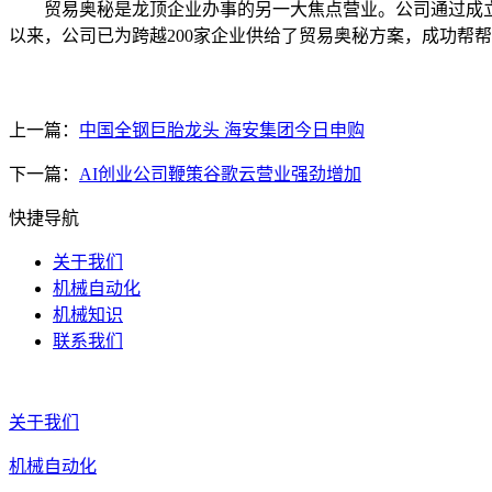
贸易奥秘是龙顶企业办事的另一大焦点营业。公司通过成立
以来，公司已为跨越200家企业供给了贸易奥秘方案，成功帮
上一篇：
中国全钢巨胎龙头 海安集团今日申购
下一篇：
AI创业公司鞭策谷歌云营业强劲增加
快捷导航
关于我们
机械自动化
机械知识
联系我们
关于我们
机械自动化