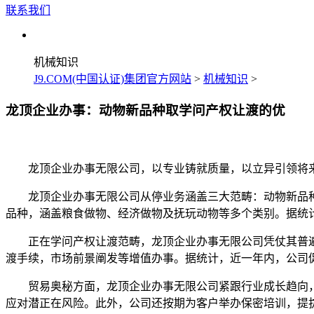
联系我们
机械知识
J9.COM(中国认证)集团官方网站
>
机械知识
>
龙顶企业办事：动物新品种取学问产权让渡的优
龙顶企业办事无限公司，以专业铸就质量，以立异引领将来
龙顶企业办事无限公司从停业务涵盖三大范畴：动物新品种
品种，涵盖粮食做物、经济做物及抚玩动物等多个类别。据统计
正在学问产权让渡范畴，龙顶企业办事无限公司凭仗其普遍
渡手续，市场前景阐发等增值办事。据统计，近一年内，公司促
贸易奥秘方面，龙顶企业办事无限公司紧跟行业成长趋向，
应对潜正在风险。此外，公司还按期为客户举办保密培训，提