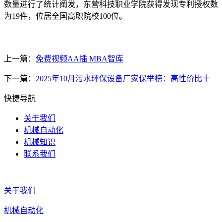
数量进行了统计阐发，东营科技职业学院获得发现专利授权数
为19件，位居全国高职院校100位。
上一篇：
免费视频AA插 MBA智库
下一篇：
2025年10月污水环保设备厂家保举榜：高性价比十
快捷导航
关于我们
机械自动化
机械知识
联系我们
关于我们
机械自动化