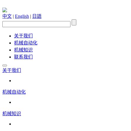
中文
|
English
|
日語
关于我们
机械自动化
机械知识
联系我们
关于我们
机械自动化
机械知识