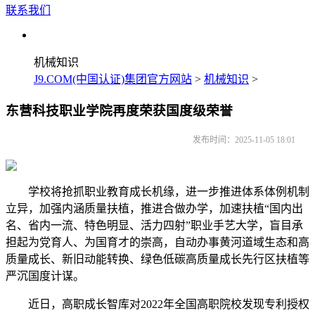
联系我们
机械知识
J9.COM(中国认证)集团官方网站
>
机械知识
>
东营科技职业学院再度荣获国度级荣誉
发布时间：2025-11-05 18:01
学校将抢抓职业教育成长机缘，进一步推进体系体例机制
立异，加强内涵质量扶植，推进合做办学，加速扶植“国内出
名、省内一流、特色明显、活力四射”职业手艺大学，盲目承
担起为党育人、为国育才的崇高，自动办事黄河道域生态和高
质量成长、新旧动能转换、绿色低碳高质量成长先行区扶植等
严沉国度计谋。
近日，高职成长智库对2022年全国高职院校发现专利授权