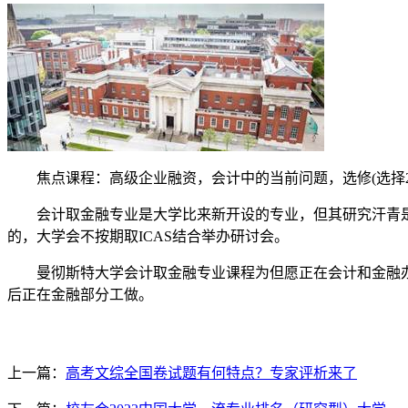
焦点课程：高级企业融资，会计中的当前问题，选修(选择2
会计取金融专业是大学比来新开设的专业，但其研究汗青是比
的，大学会不按期取ICAS结合举办研讨会。
曼彻斯特大学会计取金融专业课程为但愿正在会计和金融办事
后正在金融部分工做。
上一篇：
高考文综全国卷试题有何特点？专家评析来了