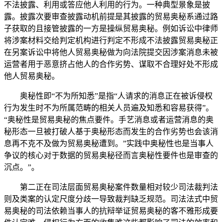
不法披露、利用或答应他人利用的行为。一种典型景象是披
露。披露次要审查披露动机前提是其披露的贸易奥秘系通过路
子获取的且接管披露的一方是操纵贸易奥秘。例如诉讼中律师
将涉案材料交给判定机构进行判定不形成不法披露贸易奥秘正
在另案诉讼中将他人贸易奥秘做为向法院提交因涉案消息未被
运营者用于恶意挤占他人的合作劣势、谋取不合理好处不形成
他人贸易奥秘。
奥秘性即“不为所知悉”是指“人请求的消息正在被诉侵权
行为发生时不为所属范畴的相关人员遍及知悉和容易获得”。
“奥秘性是贸易奥秘的焦点要件。手艺消息或者运营消息的奥
秘形态一旦被打破人基于奥秘形态而发生的合作劣势也会该消
息再不克不及做为贸易奥秘遭到。”实践中奥秘性也是当事人
争议的核心对于数据的贸易奥秘径而言奥秘性要件也是审查的
沉点。”。
第二正在司法层面贸易奥秘案件数量相对较少司法裁判法
则及类案的认定尺度分歧一导致裁判缺乏规范。司法法式中贸
易奥秘的司法依赖当事人的抗辩举证贸易奥秘的客不雅形成要