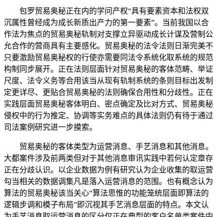
包罗贸易奥秘正在内的学问产权“具有要素资本和法权双
沉属性曾经成为成长新质出产力的第一要素”。当前我国以合
作法为焦点的贸易奥秘轨制对支撑立异驱动成长计谋及营制公
允合作的营商具有主要感化。贸易奥秘的法令法则日渐完美不
只要激励贸易奥秘权的行使亦需要同法令系统化取系统的规范
构制同步展开。正在法则层面针对贸易奥秘的客体范畴、举证
尺度、法令义务等合用该当从现有轨制系统的条则目标出发制
定更详尽、更贴合贸易奥秘的法则确保合用性和分歧性。正在
实践层面贸易奥秘客体明白、密点确定及比对方式、贸易奥秘
侵权中的行为推定、协调等实务难点的具体法则仍有待于通过
司法案例研究进一步摸索。
贸易奥秘的客体类型为运营消息、手艺消息和其他消息。
大都案件涉及前两类但对于其他消息审讯实践中若何认定章存
正在分歧认识。以企业数据为例有研究认为企业收集的取运营
勾当相关的数据调集凡是落入运营消息的范围。也有概念认为
算法的贸易奥秘该当关心“算法思惟的功能笼统层面即算法的
逻辑步调和模子布局”即沉视其手艺消息层面的特点。本文认
为手艺消息取运营消息的区分仅正在典型的客户名单类案件中