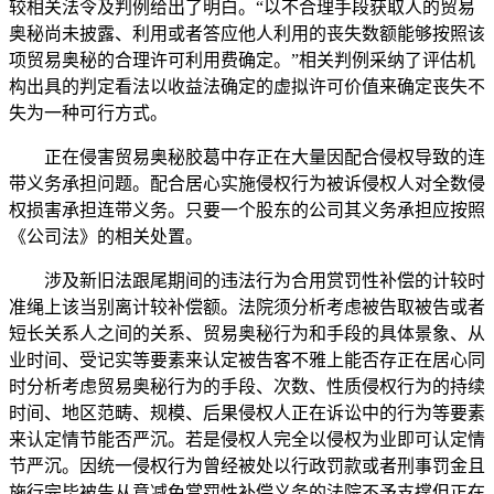
较相关法令及判例给出了明白。“以不合理手段获取人的贸易
奥秘尚未披露、利用或者答应他人利用的丧失数额能够按照该
项贸易奥秘的合理许可利用费确定。”相关判例采纳了评估机
构出具的判定看法以收益法确定的虚拟许可价值来确定丧失不
失为一种可行方式。
正在侵害贸易奥秘胶葛中存正在大量因配合侵权导致的连
带义务承担问题。配合居心实施侵权行为被诉侵权人对全数侵
权损害承担连带义务。只要一个股东的公司其义务承担应按照
《公司法》的相关处置。
涉及新旧法跟尾期间的违法行为合用赏罚性补偿的计较时
准绳上该当别离计较补偿额。法院须分析考虑被告取被告或者
短长关系人之间的关系、贸易奥秘行为和手段的具体景象、从
业时间、受记实等要素来认定被告客不雅上能否存正在居心同
时分析考虑贸易奥秘行为的手段、次数、性质侵权行为的持续
时间、地区范畴、规模、后果侵权人正在诉讼中的行为等要素
来认定情节能否严沉。若是侵权人完全以侵权为业即可认定情
节严沉。因统一侵权行为曾经被处以行政罚款或者刑事罚金且
施行完毕被告从意减免赏罚性补偿义务的法院不予支撑但正在