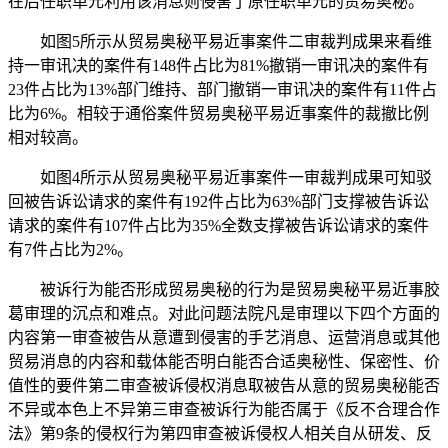
在后任职单元利用该消息则侵害了原任职单元的贸易奥秘。
如图5所示从贸易奥秘平易近事案件二审裁判成果来看维
持一审讯决的案件有148件占比为81%撤销一审讯决的案件有
23件占比为13%部门维持、部门撤销一审讯决的案件有11件占
比为6%。相较于通俗案件贸易奥秘平易近事案件的裁撤比例
相对较高。
如图4所示从贸易奥秘平易近事案件一审裁判成果可知驳
回被告诉讼请求的案件有192件占比为63%部门支撑被告诉讼
请求的案件有107件占比为35%全数支撑被告诉讼请求的案件
有7件占比为2%。
被诉行为能否形成贸易奥秘的行为是贸易奥秘平易近事胶
葛审理的沉点和难点。对此问题法院凡是审理以下四个方面的
内容第一审查被告从意遭到侵害的手艺消息、运营消息或其他
贸易消息的内容和载体能否明白能否合适奥秘性、保密性、价
值性的要件第二审查被诉侵权消息取被告从意的贸易奥秘能否
不异或本色上不异第三审查被诉行为能否属于《反不合理合作
法》第9条的侵权行为第四审查被诉侵权人相关自从研发、反