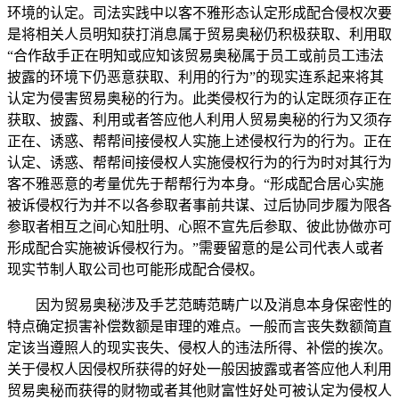
环境的认定。司法实践中以客不雅形态认定形成配合侵权次要
是将相关人员明知获打消息属于贸易奥秘仍积极获取、利用取
“合作敌手正在明知或应知该贸易奥秘属于员工或前员工违法
披露的环境下仍恶意获取、利用的行为”的现实连系起来将其
认定为侵害贸易奥秘的行为。此类侵权行为的认定既须存正在
获取、披露、利用或者答应他人利用人贸易奥秘的行为又须存
正在、诱惑、帮帮间接侵权人实施上述侵权行为的行为。正在
认定、诱惑、帮帮间接侵权人实施侵权行为的行为时对其行为
客不雅恶意的考量优先于帮帮行为本身。“形成配合居心实施
被诉侵权行为并不以各参取者事前共谋、过后协同步履为限各
参取者相互之间心知肚明、心照不宣先后参取、彼此协做亦可
形成配合实施被诉侵权行为。”需要留意的是公司代表人或者
现实节制人取公司也可能形成配合侵权。
因为贸易奥秘涉及手艺范畴范畴广以及消息本身保密性的
特点确定损害补偿数额是审理的难点。一般而言丧失数额简直
定该当遵照人的现实丧失、侵权人的违法所得、补偿的挨次。
关于侵权人因侵权所获得的好处一般因披露或者答应他人利用
贸易奥秘而获得的财物或者其他财富性好处可被认定为侵权人