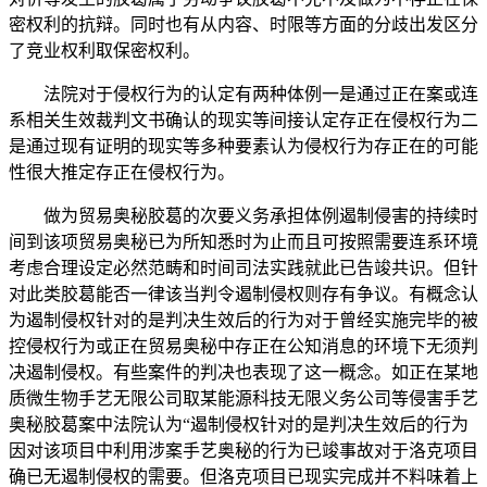
密权利的抗辩。同时也有从内容、时限等方面的分歧出发区分
了竞业权利取保密权利。
法院对于侵权行为的认定有两种体例一是通过正在案或连
系相关生效裁判文书确认的现实等间接认定存正在侵权行为二
是通过现有证明的现实等多种要素认为侵权行为存正在的可能
性很大推定存正在侵权行为。
做为贸易奥秘胶葛的次要义务承担体例遏制侵害的持续时
间到该项贸易奥秘已为所知悉时为止而且可按照需要连系环境
考虑合理设定必然范畴和时间司法实践就此已告竣共识。但针
对此类胶葛能否一律该当判令遏制侵权则存有争议。有概念认
为遏制侵权针对的是判决生效后的行为对于曾经实施完毕的被
控侵权行为或正在贸易奥秘中存正在公知消息的环境下无须判
决遏制侵权。有些案件的判决也表现了这一概念。如正在某地
质微生物手艺无限公司取某能源科技无限义务公司等侵害手艺
奥秘胶葛案中法院认为“遏制侵权针对的是判决生效后的行为
因对该项目中利用涉案手艺奥秘的行为已竣事故对于洛克项目
确已无遏制侵权的需要。但洛克项目已现实完成并不料味着上