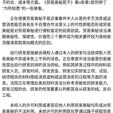
子的合、成本等方面。《贸易奥秘若干》第4条第1款列举了
“为所知悉”的一些景象。
正在侵害贸易奥秘平易近事案件中人从意的手艺消息或运
营消息能否具有反不合理合作法意义上的可性即能否形成贸易
奥秘是对贸易奥秘进行侵权鉴定的前提前提。贸易奥秘该当满
脚奥秘性、保密性、价值性三个要件因为相关要件较为笼统故
须厘清其取类似概念的区别。
自行研发是指被诉侵权人通过本人的研发勾当获得取人贸
易奥秘不异或本色上不异的消息。正在审查中该当留意的是被
告提出自行研发抗辩的该当供给。例如其研发过程中的材料如
研发人员、研发时间、研发资金、研发记实研发立项、试验、
结项相关的材料图纸消息或构成运营消息的过程等方面的消
息。法院正在审理此类抗辩时该当分析考虑被告的研发能力、
研发过程的合、研发的性等要素以判断其自从研发的线。反向
工程。
未经人的许可利用或者答应他人利用贸易奥秘均形成对贸
易奥秘的不法利用。未经许可的利用既包罗通过路子获取贸易