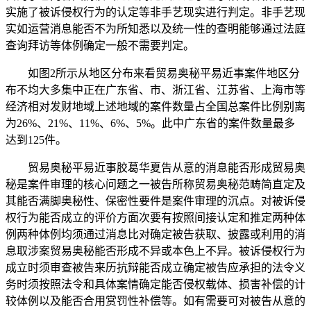
实施了被诉侵权行为的认定等非手艺现实进行判定。非手艺现
实如运营消息能否不为所知悉以及统一性的查明能够通过法庭
查询拜访等体例确定一般不需要判定。
如图2所示从地区分布来看贸易奥秘平易近事案件地区分
布不均大多集中正在广东省、市、浙江省、江苏省、上海市等
经济相对发财地域上述地域的案件数量占全国总案件比例别离
为26%、21%、11%、6%、5%。此中广东省的案件数量最多
达到125件。
贸易奥秘平易近事胶葛华夏告从意的消息能否形成贸易奥
秘是案件审理的核心问题之一被告所称贸易奥秘范畴简直定及
其能否满脚奥秘性、保密性要件是案件审理的沉点。对被诉侵
权行为能否成立的评价方面次要有按照间接认定和推定两种体
例两种体例均须通过消息比对确定被告获取、披露或利用的消
息取涉案贸易奥秘能否形成不异或本色上不异。被诉侵权行为
成立时须审查被告来历抗辩能否成立确定被告应承担的法令义
务时须按照法令和具体案情确定能否侵权载体、损害补偿的计
较体例以及能否合用赏罚性补偿等。如有需要可对被告从意的