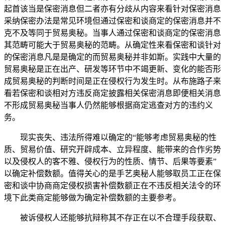
起首该当是保密消息但二者亦有分歧从内容来看针对保密消息
采纳保密办法是常见环境但通过保密和谈商定的保密消息并不
克不及等同于贸易奥秘。当事人通过保密和谈商定的保密消息
其范畴可能大于贸易奥秘的范畴。从确定性来看保密和谈针对
的保密消息凡是是确定的而贸易奥秘并非如斯。实践中大量的
贸易奥秘是正在出产、研发等环节中不竭更新、变化的能否形
成贸易奥秘的判断时间是正在侵权行为发生时。从布施路子来
看若保密和谈相对方违反商定披露相关保密消息即便相关消息
不形成贸易奥秘当事人仍然能够根据商定逃查对方的违约义
务。
现实丧失、违法所得难以确定的“能够考虑贸易奥秘的性
质、贸易价值、研究开辟成本、立异程度、能带来的合作劣势
以及侵权人的客不雅、侵权行为的性质、情节、后果等要素”
以确定补偿数额。值得关心的是手艺奥秘人能够取员工正在保
密和谈中协商商定侵权损害补偿数额正在不违反相关法令的环
境下此类商定能够做为确定补偿数额的主要参考。
被诉侵权人还能够抗辩称其不存正在以不合理手段获取、