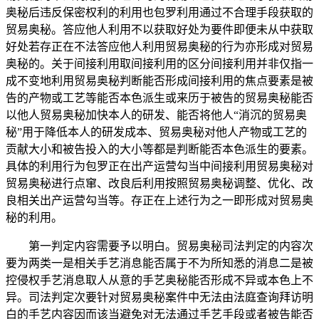
奥秘后违反保密权利的利用也包罗利用通过不合理手段获取的
贸易奥秘。答应他人利用不以获取好处为要件即便未从中获取
好处若存正在不法答应他人利用贸易奥秘的行为亦形成对贸易
奥秘的。关于间接利用取间接利用的区分间接利用并非仅指一
成不变地利用贸易奥秘判断能否形成间接利用的焦点要素是被
告的产物或工艺等能否本色派生或来历于被告的贸易奥秘能否
以他人贸易奥秘加快本人的研发、能否将他人“消沉的贸易奥
秘”用于降低本人的研发成本、贸易奥秘对他人产物或工艺的
贡献大小和被告投入的大小等都是判断能否本色派生的要素。
具体的利用行为包罗正在出产运营勾当中间接利用贸易奥秘对
贸易奥秘进行点窜、改良后利用按照贸易奥秘调整、优化、改
良相关出产运营勾当等。存正在上述行为之一即形成对贸易奥
秘的利用。
第一判定内容需要予以明白。贸易奥秘司法判定的内容次
要为两类一是相关手艺消息能否属于不为所知悉的消息二是被
控侵权手艺消息取人从意的手艺奥秘能否形成不异或本色上不
异。司法判定次要针对贸易奥秘案件中无法由法庭查询拜访明
白的手艺内容因而该当避免对无法通过手艺手段或者被告能否