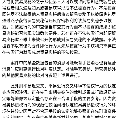
人或将贸易奥秘公之于众使第三人可以或许间接知悉或容易获
得或者相关遍及知悉或容易获得形成不法披露行为。不法披露
既包罗不法获得他人贸易奥秘后将该贸易奥秘予以披露也包罗
通过路子获得贸易奥秘但违反保密权利将该贸易奥秘予以披
露。对披露行为的审查该当审查其行为而不以披露的成果即贸
易奥秘能否为现实知悉为要件。若存正在不法披露行为即便贸
易奥秘客不雅上未被公开仍形成对贸易奥秘的不法披露。不法
披露不以有偿为要件即便行为人未从披露行为中获利只需存正
在披露行为就形成对贸易奥秘的不法披露。
案件中的某些数据包含的消息可能既有手艺消息也有运营
消息时应别离进行比对别离认定。对除手艺奥秘、运营奥秘外
的其他贸易奥秘的比对可参照上述思进行。
此外刑平易近交叉、平易近行交叉环境下侵权行为的认定
亦应惹起注沉。正在先刑事相关案件的裁判成果或行政惩罚决
定等能够做为认定能否存正在不合理手段的主要参考。因为贸
易奥秘侵权行为的现蔽性较强间接认定贸易奥秘侵权行为的环
境往往较少因而对不合理手段的认定能够参照正在先刑事案件
认定的现实。如正在广州某高新材料公司、某高新材料公司取