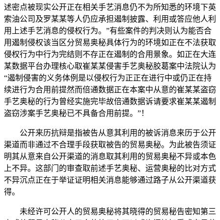
述密点被现实公开正在相关手艺消息仍不为所知悉的环境下英
索油公司及罗某某等人仍应承担遏制披露、利用或答应他人利
用上述手艺消息的侵权行为。”有些案件的判决则认为能否合
用遏制侵权该当区分贸易奥秘具体行为的环境如正在不法获取
侵权行为中行为完结则不存正在遏制的合用景象。如正在大连
某数据平台办理核心取崔某某侵害手艺奥秘胶葛案中法院认为
“遏制侵害的义务体例是以侵权行为正正在进行中或仍正在持
续进行为合用前提然而倍通数据正在本案中从意的崔某某盗窃
手艺奥秘的行为曾经实施完毕故倍通数据诉请要求崔某某遏制
盗窃涉案手艺奥秘已不具备合用前提。”！
公开来历抗辩是指被告从意其利用的被诉消息来历于公开
渠道而非通过不合理手段获取被告的贸易奥秘。为此被告须证
明其从意来自公开渠道的消息取其利用的贸易奥秘不异或本色
上不异。这部门的审查取前述手艺奥秘、运营奥秘的比对方式
不异沉点正在于举证证明相关消息能够通过路子从公开渠道获
得。
未经许可公开人的贸易奥秘将其晓得的贸易秘告密知第三