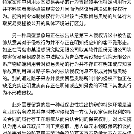
特定案件中利用涉案贸易奥秘的行为曾经竣事但特定利用行为
并不料味着奥秘点被现实公开因而仍然该当判决遏制侵权行
为。能否判令遏制侵权行为凡是该当按照贸易奥秘的具体行为
取贸易奥秘被公开的具体环境进行区分。
另一种典型景象是正在被告从意第三人侵权诉讼中被告能
够从意其对于侵权行为并不存正在明知或应知的客不雅形态。
如正在青岛市某设想研究院无限公司取某软件股份无限公司等
侵害贸易奥秘胶葛案中法院认为青岛市某设想研究院无限公司
系产物终端利用者对贸易奥秘的行为并不存正在明知或应知景
象故其利用通过路子采办的被诉侵权消息不形成对贸易奥秘
的。别的通过路子采办并发卖贸易奥秘所制制的侵权产物正在
缺乏充实证明发卖商存正在明知或应知景象的环境下其发卖行
为不形成侵权。
此外需要留意的是一种就保密性提出抗辩的特殊环境是当
竞业取劳务胶葛并存时被控侵权的一方认为设定保密权利的相
关合同的履行存正在瑕疵从而否认合同的保密权利。对此法院
认为用人单元取员工因工资领取、用人单元未领取保密和谈的
对价等发生的胶葛属于劳动争议胶葛不克不及做为不存正在保