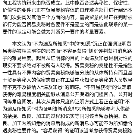
向工程等抗辩来由能否成立。此中能否合适奥秘性、保密性、
价值性的要件已正在贸易奥秘客体的审理难点部门进行阐述本
部门次要阐发其他三个方面的内容。需要留意的是正在判断被
诉行为能否贸易奥秘时各要件不是孤立的而是彼此联系的某一
要件的认定可能会做为判断另一要件的考量要素。
本文认为“不为遍及所知悉”中的“知悉”沉正在强调证明贸
易奥秘被相关晓得的形态而“不容易获得”侧沉评判获打消息路
子的难易程度。起首从证明标的目的上看遍及知悉是相对性的
现实不要求绝对不被所有人晓得。贸易奥秘的奥秘性不是指独
一性具有不异内容的贸易奥秘能够被分歧的从体所持有而且基
于贸易奥秘人的保密志愿正在工做中获知贸易奥秘的人员数量
等不克不及被纳入“遍及知悉”的范畴。“不容易获得”的认定取
获得的难易程度相关能够从消息公开渠道的门槛凹凸、公开时
间等角度阐发。其次从具体尺度的证明方式上看正在证明“不
为遍及所知悉”时为证明该新消息非为所知悉能够参考人供给
的拾掇、改良、加工的过程和记实等同时该当留意拾掇、改
良、加工为所知悉的消息后构成的新消息亦可能不为所知悉合
适奥秘性要件的。“容易获得”的证明该当考虑获得贸易奥秘路