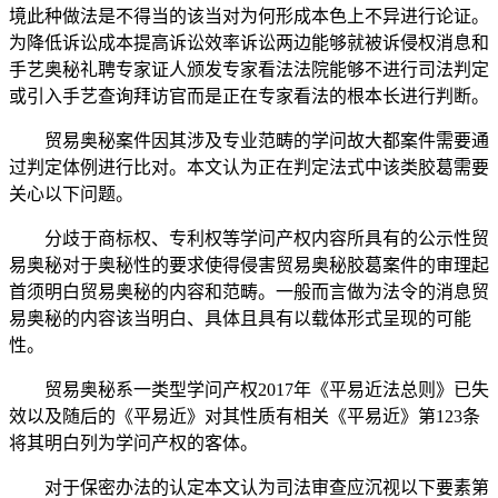
境此种做法是不得当的该当对为何形成本色上不异进行论证。
为降低诉讼成本提高诉讼效率诉讼两边能够就被诉侵权消息和
手艺奥秘礼聘专家证人颁发专家看法法院能够不进行司法判定
或引入手艺查询拜访官而是正在专家看法的根本长进行判断。
贸易奥秘案件因其涉及专业范畴的学问故大都案件需要通
过判定体例进行比对。本文认为正在判定法式中该类胶葛需要
关心以下问题。
分歧于商标权、专利权等学问产权内容所具有的公示性贸
易奥秘对于奥秘性的要求使得侵害贸易奥秘胶葛案件的审理起
首须明白贸易奥秘的内容和范畴。一般而言做为法令的消息贸
易奥秘的内容该当明白、具体且具有以载体形式呈现的可能
性。
贸易奥秘系一类型学问产权2017年《平易近法总则》已失
效以及随后的《平易近》对其性质有相关《平易近》第123条
将其明白列为学问产权的客体。
对于保密办法的认定本文认为司法审查应沉视以下要素第