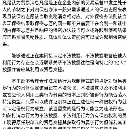
凡是认为贸易消息凡是是正在企业内部的贸易运营中发生处于
人的节制之下对内保密办法一般只需求通过人的保密志愿来表
现且该保密志愿该当取奥秘消息相对应。对外保密办法则该当
表现保密结果取保密志愿的同一即不只需要正在合划一和谈中
明白保密志愿并且响应的保密办法该当可以或许起到保密结果
应连系贸易奥秘性质、载体具体认定能否可以或许起到保密结
果。
能够通过正在案间接认定不法披露。不法披露取答应他人
利用行为存正在亲近联系关系不法披露往往是向特定的“他人”
披露并答应其利用该贸易奥秘。
基于反不合理合作法采纳行为规制模式的特点针对贸易奥
秘行为的具体认定该当正在不法获取、不法披露以及不法利用
或答应他人利用三类行为分类的根本上判断被诉行为能否落入
特定类型。只需可以或许证明存正在上述任何一种侵权行为就
可认定侵权行为成立。该当留意的是行为可能会为违法形态。
如获打消息行为为不法披露、不法利用行为负有保密权利的员
工晓得原任职单元的贸易奥秘其获取行为属于行为但倘若其正