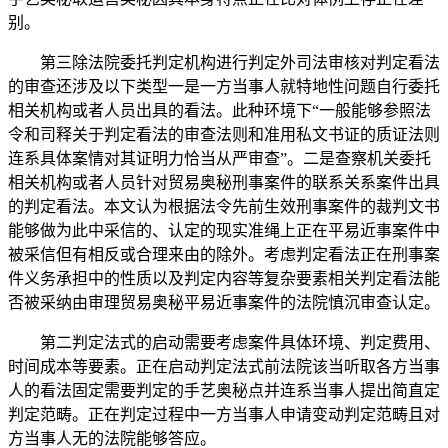
别。
第三除法院委托判定机构进行判定外司法审核对判定看法
的审查还涉及以下类型一是一方当事人就特地性问题自行委托
相关机构或者人员出具的看法。此种环境下“一般能够参照法
令和司释关于判定看法的审查法则和准用私文书证的质证法则
连系具体案情对其证明力恰当从严审查”。二是查察机关委托
相关机构或者人员针对贸易奥秘刑事案件的联系关系案件出具
的判定看法。本文认为根据法令先前生效刑事案件的裁判文书
能够做为此中采信的、认定的现实准绳上正在平易近事案件中
被采信但有相反或合理来由的除外。考虑判定看法正在刑事案
件义务承担中的性质以及判定内容等复杂要素相关判定看法能
否被采纳由审理贸易奥秘平易近事案件的法院慎沉审查认定。
第二判定法式的启动需要考虑案件具体环境、判定费用、
时间成本等要素。正在启动判定法式前法院该当听取各方当事
人的看法固定需要判定的手艺奥秘点并连系当事人提出简直定
判定范畴。正在判定过程中一方当事人申请变动判定范畴且对
方当事人无的法院能够答应。