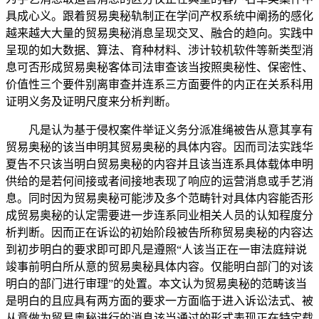
具成心义。跟着贸易奥秘轨制正在学问产权系统中阐扬的感化
越来越大大量的贸易奥秘消息呈现交叉、融合的趋向。实践中
呈现的如大数据、算法、育种材料、涉计较机软件等新类型消
息可否形成贸易奥秘客体司法审查该当按照奥秘性、保密性、
价值性三个要件别离审查并连系三方面要件的内正在关系科用
证明义务及证明尺度来分析判断。
凡是认为基于侵权案件举证义务分派准绳被告从意其享有
贸易奥秘的该当申明其贸易奥秘的具体内容。因而司法实践华
夏告不只该当明白贸易奥秘的内容并且该当连系具体载体申明
供给的是若何间接或者间接地表现了响应的运营消息或手艺消
息。同时因为贸易奥秘可能涉及多个范畴针对具体内容能否形
成贸易奥秘的认定需要进一步连系同业相关人员的认知程度分
析判断。因而正在诉讼的初始阶段被告所称贸易奥秘的内容达
到初步明白的要求即可即凡是遵照“人该当正在一审法庭辩说
竣事前明白所从意的贸易奥秘具体内容。仅能明白部门的对该
明白的部门进行审理”的处置。本文认为贸易奥秘的范畴该当
是明白的且应具有两方面的要求一方面临于进入诉讼法式、被
从意做为贸易奥秘进行的消息该当通过的形式表现正在特定载