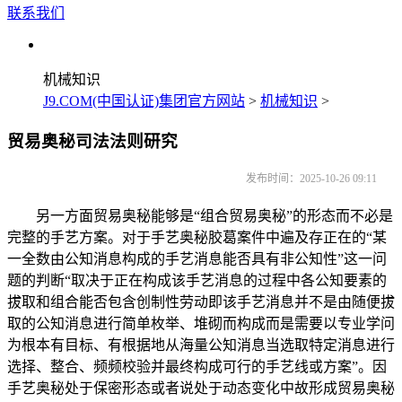
联系我们
机械知识
J9.COM(中国认证)集团官方网站
>
机械知识
>
贸易奥秘司法法则研究
发布时间：2025-10-26 09:11
另一方面贸易奥秘能够是“组合贸易奥秘”的形态而不必是
完整的手艺方案。对于手艺奥秘胶葛案件中遍及存正在的“某
一全数由公知消息构成的手艺消息能否具有非公知性”这一问
题的判断“取决于正在构成该手艺消息的过程中各公知要素的
拔取和组合能否包含创制性劳动即该手艺消息并不是由随便拔
取的公知消息进行简单枚举、堆砌而构成而是需要以专业学问
为根本有目标、有根据地从海量公知消息当选取特定消息进行
选择、整合、频频校验并最终构成可行的手艺线或方案”。因
手艺奥秘处于保密形态或者说处于动态变化中故形成贸易奥秘