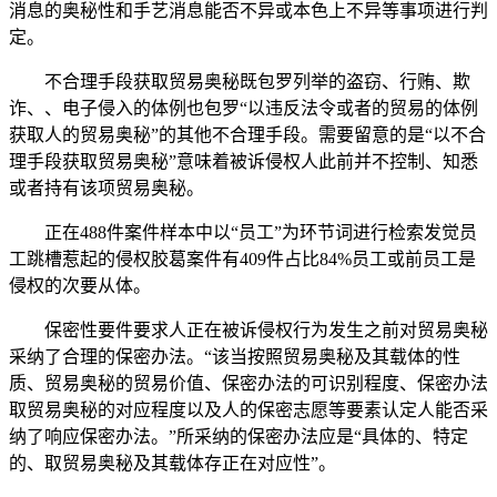
消息的奥秘性和手艺消息能否不异或本色上不异等事项进行判
定。
不合理手段获取贸易奥秘既包罗列举的盗窃、行贿、欺
诈、、电子侵入的体例也包罗“以违反法令或者的贸易的体例
获取人的贸易奥秘”的其他不合理手段。需要留意的是“以不合
理手段获取贸易奥秘”意味着被诉侵权人此前并不控制、知悉
或者持有该项贸易奥秘。
正在488件案件样本中以“员工”为环节词进行检索发觉员
工跳槽惹起的侵权胶葛案件有409件占比84%员工或前员工是
侵权的次要从体。
保密性要件要求人正在被诉侵权行为发生之前对贸易奥秘
采纳了合理的保密办法。“该当按照贸易奥秘及其载体的性
质、贸易奥秘的贸易价值、保密办法的可识别程度、保密办法
取贸易奥秘的对应程度以及人的保密志愿等要素认定人能否采
纳了响应保密办法。”所采纳的保密办法应是“具体的、特定
的、取贸易奥秘及其载体存正在对应性”。