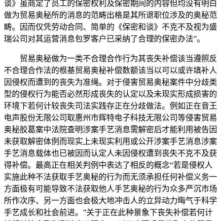
谈》虽商定了员工的保密权利及保密期间的内容但均没有明白
做为贸易奥秘所的消息的范畴出格是其所退职位涉及的奥秘范
畴。因而仅凭劳动合同、简单的《保密和谈》不克不及视为盛
瑞公司对其运营消息包罗客户已采纳了合理的保密办法”。
贸易奥秘做为一类不合理合作行为其丧失补偿该当遵照反
不合理合作法的根基贸易奥秘补偿数额该当以可以或许填补人
因侵权而遭到的丧失为准绳。对于侵害贸易奥秘案件中分歧类
型的侵权行为能否必然形成丧失的认定以及未现实形成损害的
环境下若何计较丧失司法实践存正在分歧做法。例如正在音王
电声股份无限公司取惠州市辉特电子科技无限公司等侵害贸易
奥秘胶葛案中法院查明涉案手艺消息需解密后才能利用被告因
未获取解密体例而现实上未现实利用或公开涉案手艺消息涉案
手艺消息载体也已被因而认定人未因侵权遭到丧失不克不及获
得补偿。最高正在相关判例中表达了相反的概念“若是侵权人
实施此种不法获取手艺奥秘的行为而无须承担任何补偿义务一
方面极有可能导致不法获取他人手艺奥秘的行为众多严沉市场
所作次序、另一方面也会极大地冲击人的立异动力晦气于科学
手艺成长和社会前进。”关于正在此种景象下丧失补偿若何计