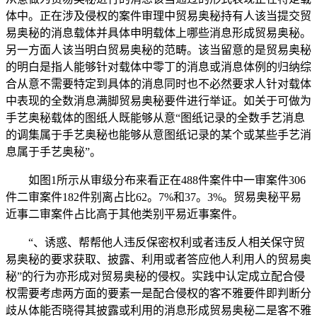
体中。正在涉及侵权的案件审理中贸易奥秘持有人该当提交贸
易奥秘的消息载体并具体申明载体上哪些消息形成贸易奥秘。
另一方面人该当明白贸易奥秘的范畴。该当留意的是贸易奥秘
的明白是指人能够针对载体中零丁的消息或消息体例的归纳综
合从意不需要特定到具体的消息同时也不必然要求人针对载体
中表现的全数消息满脚贸易奥秘要件进行举证。如关于可做为
手艺奥秘载体的图纸人既能够从意“图纸记录的全数手艺消息
的调集属于手艺奥秘也能够从意图纸记录的某个或某些手艺消
息属于手艺奥秘”。
如图1所示从审级分布来看正在488件案件中一审案件306
件二审案件182件别离占比62。7%和37。3%。贸易奥秘平易
近事二审案件占比高于其他类别平易近事案件。
“、诱惑、帮帮他人违反保密权利或者违反人相关保守贸
易奥秘的要求获取、披露、利用或者答应他人利用人的贸易奥
秘”的行为亦形成对贸易奥秘的侵权。实践中认定成立配合侵
权需要考虑两方面的要素一是配合侵权的客不雅要件即判断分
歧从体能否晓得其披露或利用的消息形成贸易奥秘二是客不雅