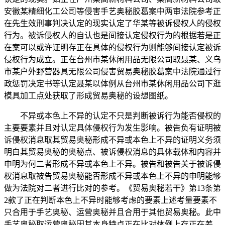
安徽某精细化工公司等侵害手艺奥秘胶葛案中两审法院参考正
在先生效刑事判决认定的现实认定了华某等被诉侵权人的侵权
行为。被诉侵权人的自认也是间接认定侵权行为的根据若是正
在案可以或许证明存正在具体的侵权行为则能够间接认定被诉
侵权行为成立。正在台州市某休闲用品无限公司取聂某、义乌
市某户外野营器具无限公司侵害贸易奥秘胶葛案中法院通过行
政惩罚决定书等认定聂某以体例从台州市某休闲用品公司下逛
模具加工点处获取了形成贸易奥秘的设想图纸。
不异或本色上不异的认定不只是判断被诉行为能否侵权的
主要要素并且对认定具体侵权行为发生影响。被告负有证明被
诉侵权消息取其贸易奥秘形成不异或本色上不异的证明义务须
明白其贸易奥秘的奥秘点、被诉侵权消息的具体载体和内容并
申明为何二者形成不异或本色上不异。被告和被告关于被诉侵
权消息取被告贸易奥秘能否形成不异或本色上不异的申明能够
做为法院对二者进行比对的参考。《贸易奥秘若干》第13条第
2款了正在判断本色上不异时能够考虑的要素上述考量要素不
只合用于手艺奥秘、运营奥秘并且合用于其他贸易奥秘。此中
手艺奥秘取运营奥秘因其本身特点正在比对体例上存正在差