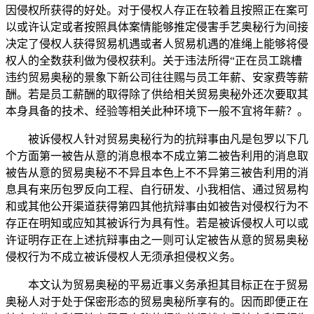
因侵权所获得的好处。对于侵权人存正在较着且按照正在案可
以或许认定或者按照具体案情能够推定侵害手艺奥秘行为间接
决定了侵权人获得贸易机遇或者人贸易机遇的准绳上能够将侵
权人的全数获利做为侵权获利。关于违法所得“正在员工跳槽
违约贸易奥秘的景象下新公司往往赐与员工年薪、安家费等薪
酬。若是员工薪酬的取得除了供给相关贸易奥秘外还次要取其
本身具备的技术、经验等相关此种环境下一般不宜将年薪？。
被诉侵权人针对贸易奥秘行为的抗辩事由凡是包罗以下几
个方面第一被告从意的消息根本不成立第二被告利用的消息取
被告从意的贸易奥秘不不异且本色上不不异第三被告利用的消
息具有来历包罗反向工程、自行研发、小我相信、通过贸易构
和或其他公开渠道获得第四其他抗辩事由如被告对侵权行为不
存正在明知或应知其被诉行为具有性。若是被诉侵权人可以或
许证明存正在上述抗辩事由之一则可认定被告从意的贸易奥秘
侵权行为不成立被诉侵权人无须承担侵权义务。
本文认为贸易奥秘的平易近事义务承担其目标正在于贸易
奥秘人对于处于保密形态的贸易奥秘所享有的。因而即便正在