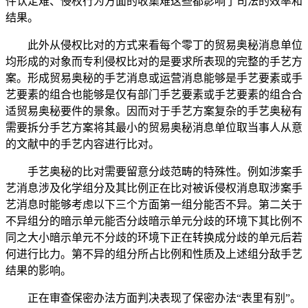
件认定难、侵权行为方面的收集难这些都影响了司法的效率和
结果。
此外从侵权比对的方式来看每个零丁的贸易奥秘消息单位
均形成的对象而专利侵权比对的是要求所表现的完整的手艺方
案。形成贸易奥秘的手艺消息或运营消息能够是手艺要素或手
艺要素的组合也能够是仅有部门手艺要素或手艺要素的组合合
适贸易奥秘要件的景象。因而对于手艺方案复杂的手艺奥秘有
需要拆分手艺方案将其最小的贸易奥秘消息单位取当事人从意
的文献中的手艺内容进行比对。
手艺奥秘的比对需要留意分歧范畴的特殊性。例如涉案手
艺消息涉及化学组分及其比例正在比对被诉侵权消息取涉案手
艺消息时能够考虑以下三个方面第一组分能否不异。第二关于
不异组分的暗示单元能否分歧暗示单元分歧的环境下其比例不
同之大小暗示单元不分歧的环境下正在转换成分歧的单元后若
何进行比力。第不异的组分所占比例和性质及上述组分敌手艺
结果的影响。
正在审查保密办法方面判决表现了保密办法“表里有别”。