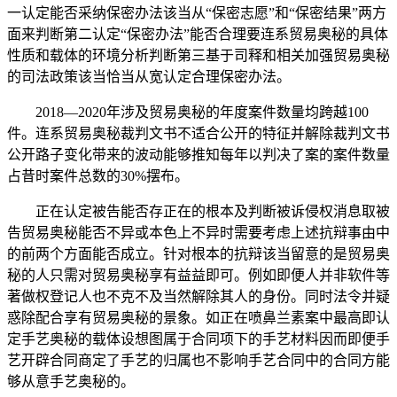
一认定能否采纳保密办法该当从“保密志愿”和“保密结果”两方
面来判断第二认定“保密办法”能否合理要连系贸易奥秘的具体
性质和载体的环境分析判断第三基于司释和相关加强贸易奥秘
的司法政策该当恰当从宽认定合理保密办法。
2018—2020年涉及贸易奥秘的年度案件数量均跨越100
件。连系贸易奥秘裁判文书不适合公开的特征并解除裁判文书
公开路子变化带来的波动能够推知每年以判决了案的案件数量
占昔时案件总数的30%摆布。
正在认定被告能否存正在的根本及判断被诉侵权消息取被
告贸易奥秘能否不异或本色上不异时需要考虑上述抗辩事由中
的前两个方面能否成立。针对根本的抗辩该当留意的是贸易奥
秘的人只需对贸易奥秘享有益益即可。例如即便人并非软件等
著做权登记人也不克不及当然解除其人的身份。同时法令并疑
惑除配合享有贸易奥秘的景象。如正在喷鼻兰素案中最高即认
定手艺奥秘的载体设想图属于合同项下的手艺材料因而即便手
艺开辟合同商定了手艺的归属也不影响手艺合同中的合同方能
够从意手艺奥秘的。