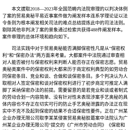
本文拔取2018—2023年全国范畴内法院审理的以判决体例
了案的贸易奥秘平易近事案件做为阐发样本连系学理论证以法
令条则为根本阐发相关司法的难点总结提炼此中的司法法则。
剔除其他非判决了案的景象通过检索共获得488件阐发样本。
案件审理的总体环境和趋向如下。
司法实践中对于贸易奥秘能否满脚保密性凡是从“保密权
利”和“保密办法”两方面来考量。大都案件中法院通过审查相
对人能否被付与保密权利来判断人能否存正在保密志愿。贸易
奥秘类案件中的保密权利大都来历于商定权利典型的如劳动合
同保密条目、竞业和谈、合做和谈保密条目。多个判决认为人
取相对人签定保密和谈对保密权利进行了初步商定可推定人满
脚了采纳保密办法的前提。需要留意的是若竞业和谈或者制式
的劳动合划一内容简单、没有针对性未表现涉案手艺奥秘的具
体内容也不存正在切实可行的防止手艺奥秘泄露的办法正在现
实中不克不及起到保密的结果不合适保密性要件。正在广州某
企业办理无限公司取李某某侵害贸易奥秘胶葛案中法院认为广
州某企业办理无限公司“提交的《广州市劳动合同》《保密和