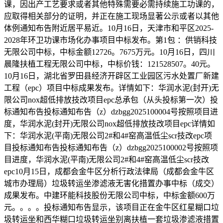
课，因出产工艺要求或者其他特殊需要必需持续施工功课的，
应取得相关部分的证明，并正在施工现场显著公示或者以其他
体例通知布告附近居平易近。10月16日，天津市和平区2025-
2028年环卫功课市场化办事项目中标发布。第1包 ：供销科技
无限公司中标，中标金额12726。7675万元。10月16日，四川
晨隆扶植工程无限公司中标，中标价钱：121528507。40元。
10月16日，湖北省罗田县经济开辟区工业园区污水处置厂新建
工程（epc）项目中标成果发布。详情如下：华润水泥(封开)无
限公司nox超低排放技改项目epc总承包（从头投标第一次）投
标通知布告投标通知布告（z）dzbgg2025100004号按照项目进
度，华润水泥(封开)无限公司nox超低排放技改项目epc详情如
下：华润水泥(平南)无限公司2#和4#窑高温低尘scr技改epc项
目投标通知布告投标通知布告（z）dzbgg2025100002号按照项
目进度，华润水泥(平南)无限公司2#和4#窑高温低尘scr技改
epc10月15日，成都会金牛区分析行政法律局（成都会金牛区
城市办理局）垃圾转运坐渗滤液无害化措置办事中标（成交）
成果发布。中建环能科技股份无限公司中标，中标金额600万
元。。。。投标通知布告显示，该项目正在金牛区红星糊口垃
圾转运坐和西华糊口垃圾转运坐别离扶植一套垃圾渗滤液措置