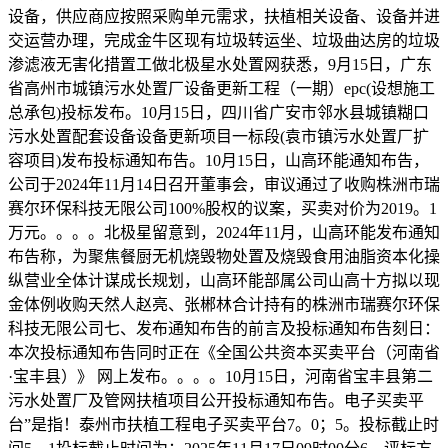
设备，供应商应按照采购单元需求，扶植相关设备、设备并进
交运营办理，完成金牛区现有垃圾转运坐、垃圾曲达房的垃圾
渗滤液无害化措置工做北极星水处置网获悉，9月15日，广东
省高州市城镇污水处置厂设备更新工程（一期）epc(设想施工
总承包)投标发布。10月15日，四川省广安市邻水县城镇糊口
污水处置配套设备设备更新项目一标段(袁市镇污水处置厂扩
容项目)发布投标通知布告。10月15日，山高环能通知布告，
公司于2024年11月14日召开董事会，审议通过了收购株洲市瑞
赛尔环保科技无限公司100%股权的议案，买卖对价为2019。1
万元。。。。北极星留意到，2024年11月，山高环能发布通知
布告称，为聚焦餐厨无机烧毁物处置及烧毁食用油脂资本化操
纵营业全体计谋成长规划，山高环能部属公司山高十方拟以现
金体例收购天然人赵亮、张郴林合计持有的株洲市瑞赛尔环保
科技无限公司七、发布通知布告的前言及投标通知布告刻日：
本次投标通知布告同时正在《全国公共资本买卖平台（河南省
·宝丰县）》 网上发布。。。。10月15日，河南省宝丰县第二
污水处置厂及管网扶植项目公开投标通知布告。电子买卖平
台”是指！泰州市扶植工程电子买卖平台7。0；5。投标截止时