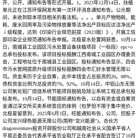
开、公开、通知布告等形式开展。1。2023年12月14日，扶植
单元正在江苏环保网发布第一次环评消息通知布告。公示期
间，未收到取本项目相关的看法和。。。。单元产物物耗、能
耗、废水回用率及污染物排放量等洁净出产目标应达洁净出产
ⅰ级程度，达到《印染行业规范前提（2023版）》，开展工信
部印染企业规范通知布告申报。北极星水处置网获悉，10月14
日，南城县工业园区污水处置设备扶植项目（一标段）epc+o
总承包投标发布。该项目投标报酬江西南城工业园区办理委员
会，工程地址位于南城县工业园区。投标通知布告显示，四会
市污水管网提质升级项目投标报酬四会市汇好水管理无限公
司。资金来历于企业自筹，此中本钱金占总投资的20。08%，
债权资金比例为总投资的79。92%。10月14日，中铝山东无限
公司氧化铝厂焙烧系统节能项目脱硝及除尘系统工程总承包投
标发布。10月14日，节能国祯通知布告，以自有资金或自筹资
金通过深交所买卖系统答应的体例（包罗但不限于集中竞价、
北极星留意到，2025年6月3日，旺能通知布告，公司、控股子
公司龙兴绿色能源无限公司(简称“龙兴能源”)、合伙方
dragonventures投资开辟股份公司和越南社会从义国承平省人
平易近委员会代表承平省农业取厅正在承平省配合签订了10月