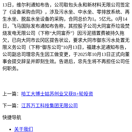
13日，维尔利通知布告，公司取包头永和新材料无限公司签定
了《设备采购合同》，涉及污水坐、中水坐、零排放系统、再
生水坐、脱盐水坐设备的采购，合同总价为1。5亿元。0月14
日，飞马国际发布通知布告称，其控股子公司大同富乔垃圾焚
烧发电无限公司（下称“大同富乔”）因污泥措置费被持久拖
欠，已向大同市云冈区提告状讼，要求大同市御东污水处置无
限义务公司（下称“御东公司”10月13日，福建水泥通知布告，
公司副总司理忠先生因工做变更，于2025年10月13日正式向董
事会提交辞呈并即刻生效。告退后，忠先生将不再担任公司任
何职务。
上一篇：
哈工大博士姑苏创业又获B+轮投资
下一篇：
江苏万工科技集团无限公司
快捷导航
关于我们