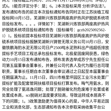
间5。1投标截止时间为：2025年11月17日09时00分6。评标方
式6。1能否评定分手：是；6。2本次投标采用 分析评估法7。
发布通知布告的前言本次投标通知布告同时正在江苏扶植工程
投标网10月15日，芜湖新兴炼铁部两座高炉热风炉脱硫系统项
目投标发布。。。。详情如下：芜湖新兴炼铁部两座高炉热风
炉脱硫系统项目投标通知布告（投标编号：gczb2025092562-
1）1。投标前提本投标项目芜湖新兴炼铁部两座高炉热风炉脱
硫系统项目投标报酬芜湖新兴铸管无限义务公司10月15日，安
徽铁鹏海豹水泥无限公司日产2500吨水泥熟料出产线超低排放
提标手艺项目工程总承包投标发布。北极星固废网获悉，绿色
动力10月15日发布通知布告，颁布发表选举成苏宁先生担任公
司第五届董事会董事长，并兼任公司代表人及代为履行总司理
职责，董事长任期自本次董事会审议通过之日起至本届董事会
任期届满为止。11月15日，四川市格里坪园区工业污水处置厂
提标扩能及配套管网扶植项目投标打算发布。晦气用氨水，则
完全处理了氨逃逸问题；处理了脱硝催化剂危废难于处置或者
处置成本高，scr脱硝对温度要求较高，导致运转成本居高不
下的问题；1。3政策激励更为值得关心的是，中华人平易近国
工业和消息化部，生态部通知布告本次参取采纳收集平台公