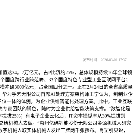
发布时间：2026-03-01 17:37
34。7万亿元，占P比沉约25%，总体规模持续16年全球领
7个国度跨行业跨范畴、33个国度特色专业型工业互联网平台；
破3000亿元，占全国四分之一。正在2月24日的全省高质量
。华为手艺无限公司首席AI处理方案架构师王宁认为，制制业企
”三位一体的体例，为企业供给智能化处理方案。此中，工业互联
演专家团队的脚色，随时为企业供给智能决策支撑。“数智化是
拔25%；有电子企业云化后，IT资本操纵率从30%提拔到
做交给机械人去做。”惠州亿纬锂能股份无限公司金源机械人研究
数字机械人取实体机械人发出工牌两千张摆布。肖罡引见说，