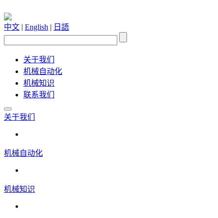
中文
|
English
|
日語
关于我们
机械自动化
机械知识
联系我们
关于我们
机械自动化
机械知识