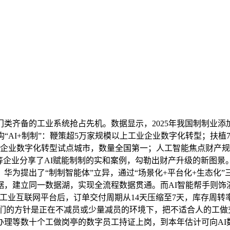
备的工业系统抢占先机。数据显示，2025年我国制制业添加值达
“AI+制制”：鞭策超5万家规模以上工业企业数字化转型；扶植
企业数字化转型试点城市，数量全国第一；人工智能焦点财产规模冲
等企业分享了AI赋能制制的实和案例，勾勒出财产升级的新图景
华为提出了“制制智能体”立异，通过“场景化+平台化+生态化
，建立同一数据湖，实现全流程数据贯通。而AI智能帮手则饰
业互联网平台后，订单交付周期从14天压缩至7天，库存周转率提
。“我们的方针是正在不减员或少量减员的环境下，把不适合人的工
办理等数十个工做岗亭的数字员工持证上岗，到本年估计可向AI