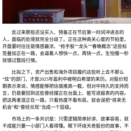
反过来那些还没买入、预备正在节后第一时间冲进去的
人，面临的处境就完全分歧了。正在这种高关心度的节拍里，
开盘霎时往往是情感最浓、“抢手股”“龙头”“春晚概念”这些标
签叠加正在一路，会逼着人想快一点，再快一点，生怕慢一秒
就错过整段行情。
比拟之下，资产出售和海外项目履约这些听上去不那么
“炫”的部门，才是2025年盈利中被明白希望的来历。对股价短
期表示来说，情感能够把估值推高一截，但对中持久的支持而
言，仍是要回到这些曾经摆正在台面上、能写进报表的内容。
把这两者混正在一路，只看热度不看布局，就会误把“将来无
机会”和“曾经兑现”当成一个层级。
市场上的一条共识是：只需逻辑简单好讲、故事容易，就
不成能只要一小部门人看得懂。眼下环绕天奇股份的故事，不