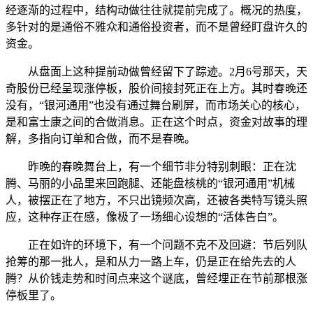
经逐渐的过程中，结构动做往往就提前完成了。概况的热度，
多针对的是通俗不雅众和通俗投资者，而不是曾经盯盘许久的
资金。
从盘面上这种提前动做曾经留下了踪迹。2月6号那天，天
奇股份已经呈现涨停板，股价间接封死正在上方。其时春晚还
没有，“银河通用”也没有通过舞台刷屏，而市场关心的核心，
是和富士康之间的合做消息。正在这个时点，资金对故事的理
解，多指向订单和合做，而不是春晚。
昨晚的春晚舞台上，有一个细节非分特别刺眼：正在沈
腾、马丽的小品里来回跑腿、还能盘核桃的“银河通用”机械
人，被摆正在了地方，不只出镜频次高，还被各类特写镜头照
应，这种存正在感，像极了一场细心设想的“活体告白”。
正在如许的环境下，有一个问题不克不及回避：节后列队
抢筹的那一批人，是和从力一路上车，仍是正在给先去的人
腾？从价钱走势和时间点来这个谜底，曾经埋正在节前那根涨
停板里了。