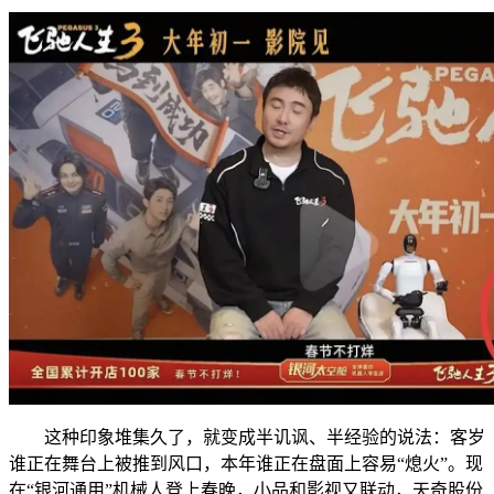
这种印象堆集久了，就变成半讥讽、半经验的说法：客岁
谁正在舞台上被推到风口，本年谁正在盘面上容易“熄火”。现
在“银河通用”机械人登上春晚，小品和影视又联动，天奇股份