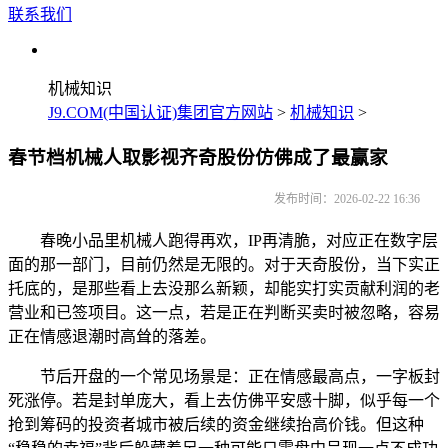
联系我们
机械知识
J9.COM(中国认证)集团官方网站
>
机械知识
>
春节档机械人取影视齐奇股份仿佛成了最赢家
发布时间：2026-02-22 16:36
春晚小品里机械人跑得再欢，IP再清脆，对应正在数字层
面的那一部门，目前仍然是无限的。对于天奇股份，当下实正
托底的，是那些看上去没那么新颖，却能实打实贡献利润的老
营业和已签项目。这一点，若是正在判断买卖时被忽略，容易
正在情感退潮时高耸的落差。
节后开盘的一个常见场景是：正在情感最高点，一字板封
死涨停。若是封单庞大，看上去仿佛平安感十脚，似乎每一个
抢到筹码的投资者城市被后续的资金继续抬高价钱。但这种