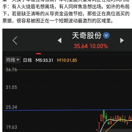
手：有人火烧眉毛想离场，有人同样焦急想出场。如许的布局
下，若是缺乏清晰的从导资金运做节拍，那些正在高位逃买的
票据，很容易被困正在一个短期波动最激烈的区域里。